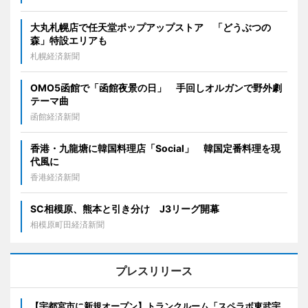
大丸札幌店で任天堂ポップアップストア 「どうぶつの
森」特設エリアも
札幌経済新聞
OMO5函館で「函館夜景の日」 手回しオルガンで野外劇
テーマ曲
函館経済新聞
香港・九龍塘に韓国料理店「Social」 韓国定番料理を現
代風に
香港経済新聞
SC相模原、熊本と引き分け J3リーグ開幕
相模原町田経済新聞
プレスリリース
【宇都宮市に新規オープン】トランクルーム「スペラボ東武宇