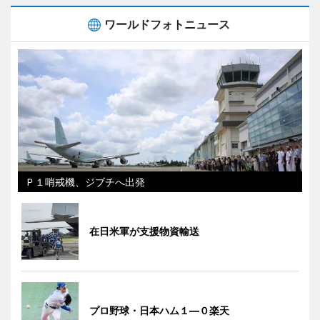
ワールドフォトニュース
Ｐ１哨戒機、ジブチへ出発
在日米軍が支援物資輸送
プロ野球・日本ハム１―０楽天