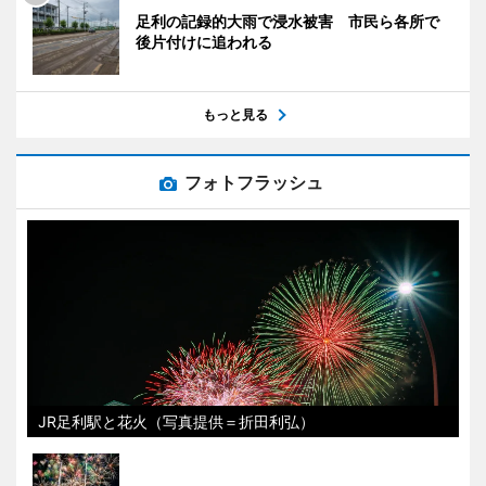
足利の記録的大雨で浸水被害 市民ら各所で
後片付けに追われる
もっと見る
フォトフラッシュ
JR足利駅と花火（写真提供＝折田利弘）