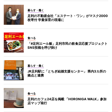
暮らす・働く
足利の不動産会社「エステート・ワン」がマスク2000
枚寄付 学童保育の現場に
食べる
「#足利エール飯」足利市民の飲食店応援プロジェクト
SNS投稿を呼び掛け
暮らす・働く
JR足利駅に「とちぎ結婚支援センター」 県内3カ所の
拠点と連携
食べる
足利のカフェ24店を掲載 「HORONIGA WALK」参加
店マップ発行