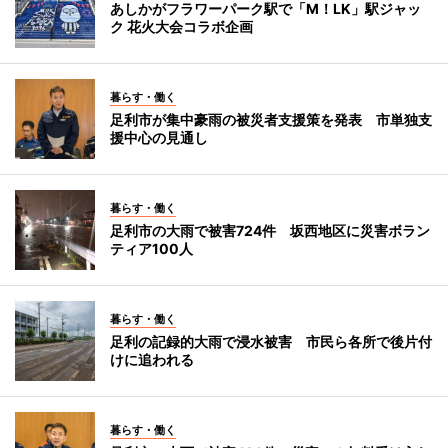
あしかがフラワーパーク駅で「M！LK」駅ジャッ
ク 花火大会コラボ企画
暮らす・働く
足利市が集中豪雨の被災者支援策を発表 市単独支
援中心の見通し
暮らす・働く
足利市の大雨で被害724件 坂西地区に災害ボラン
ティア100人
暮らす・働く
足利の記録的大雨で浸水被害 市民ら各所で後片付
けに追われる
暮らす・働く