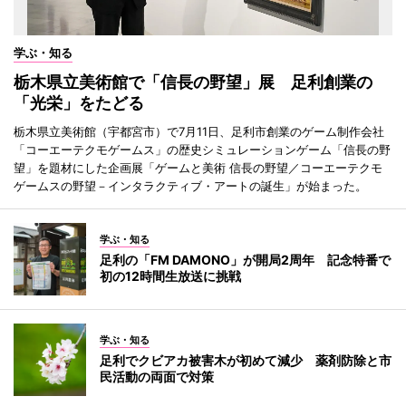
学ぶ・知る
栃木県立美術館で「信長の野望」展 足利創業の
「光栄」をたどる
栃木県立美術館（宇都宮市）で7月11日、足利市創業のゲーム制作会社
「コーエーテクモゲームス」の歴史シミュレーションゲーム「信長の野
望」を題材にした企画展「ゲームと美術 信長の野望／コーエーテクモ
ゲームスの野望－インタラクティブ・アートの誕生」が始まった。
学ぶ・知る
足利の「FM DAMONO」が開局2周年 記念特番で
初の12時間生放送に挑戦
学ぶ・知る
足利でクビアカ被害木が初めて減少 薬剤防除と市
民活動の両面で対策