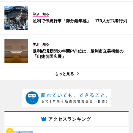
学ぶ・知る
足利で伝統行事「節分鎧年越」 179人が武者行列
学ぶ・知る
足利経済新聞の年間PV1位は、足利市立美術館の
「山姥切国広展」
もっと見る
アクセスランキング