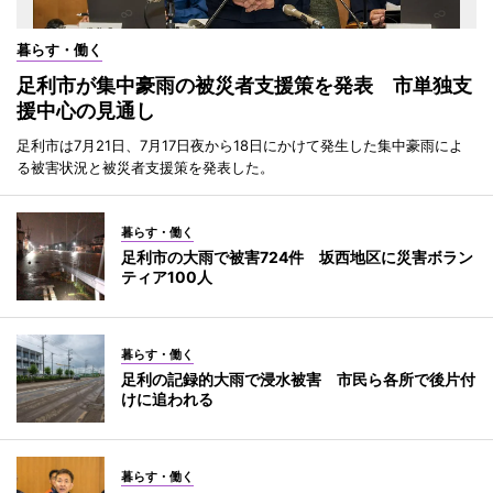
暮らす・働く
足利市が集中豪雨の被災者支援策を発表 市単独支
援中心の見通し
足利市は7月21日、7月17日夜から18日にかけて発生した集中豪雨によ
る被害状況と被災者支援策を発表した。
暮らす・働く
足利市の大雨で被害724件 坂西地区に災害ボラン
ティア100人
暮らす・働く
足利の記録的大雨で浸水被害 市民ら各所で後片付
けに追われる
暮らす・働く