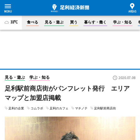
33°C
食べる
見る・遊ぶ
買う
暮らす・働く
学ぶ・知る
見る・遊ぶ
学ぶ・知る
2020.07.08
足利駅前商店街がパンフレット発行 エリア
マップと加盟店掲載
足利の企業
コムラボ
足利のカフェ
マチノテ
足利駅前商店街