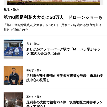
見る・遊ぶ
第110回足利花火大会に50万人 ドローンショーも
「第110回記念足利花火大会」が8月1日、足利市内を流れる渡良瀬川河
川敷で開催された。
見る・遊ぶ
あしかがフラワーパーク駅で「M！LK」駅ジャッ
ク 花火大会コラボ企画
暮らす・働く
足利市が集中豪雨の被災者支援策を発表 市単独支
援中心の見通し
暮らす・働く
足利市の大雨で被害724件 坂西地区に災害ボラン
ティア100人