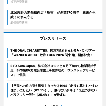
浅草経済新聞
北習志野の老舗精肉店「鳥吉」が創業170周年 幕末から
続くのれん守る
船橋経済新聞
プレスリリース
THE ORAL CIGARETTES、関東7箇所をまわる対バンツアー
「WANDER ABOUT 放浪 TOUR 2026 関東 編」開催決定！
BYD Auto Japan、株式会社コジマと９月下旬から協業開始予
定 BYD製EV充電設備施工を業界初の「ワンストップサービ
ス」で提供
【平屋への住み替え調査】きっかけ1位は「老後も暮らしやすい
住まいにしたい（69.5%）」。譲れない条件は「段差の少ない
バリアフリー設計（25.4%）」が最多に