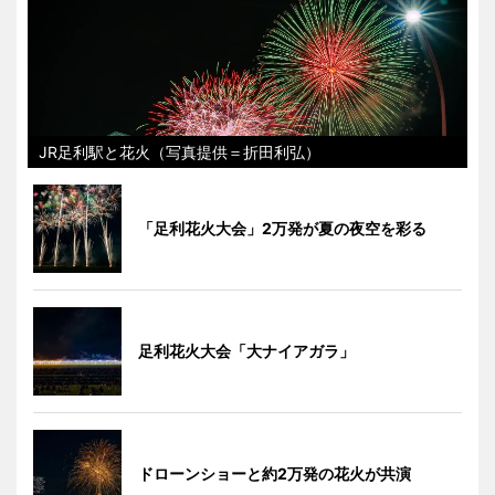
JR足利駅と花火（写真提供＝折田利弘）
「足利花火大会」2万発が夏の夜空を彩る
足利花火大会「大ナイアガラ」
ドローンショーと約2万発の花火が共演