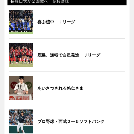
長崎日大が２回戦へ 高校野球
喜ぶ植中 Ｊリーグ
鹿島、逆転で白星発進 Ｊリーグ
あいさつされる悠仁さま
プロ野球・西武２―５ソフトバンク