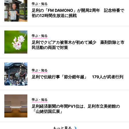
学ぶ・知る
足利の「FM DAMONO」が開局2周年 記念特番で
初の12時間生放送に挑戦
学ぶ・知る
足利でクビアカ被害木が初めて減少 薬剤防除と市
民活動の両面で対策
学ぶ・知る
足利で伝統行事「節分鎧年越」 179人が武者行列
学ぶ・知る
足利経済新聞の年間PV1位は、足利市立美術館の
「山姥切国広展」
もっと見る