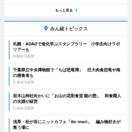
もっと見る
みん経トピックス
札幌・AOAOで進化学ぶスタンプラリー 小学生向けラボ
ツアーも
札幌経済新聞
千葉県立中央博物館で「ちば恐竜博」 巨大肉食恐竜や海
の捕食者も
千葉経済新聞
岩木山神社向かいに「お山の花彩食堂 龍の憩」 和食職人
の夫婦が経営
弘前経済新聞
浅草・松が谷にニットカフェ「ito-mori」 編み物好きが
集う場に