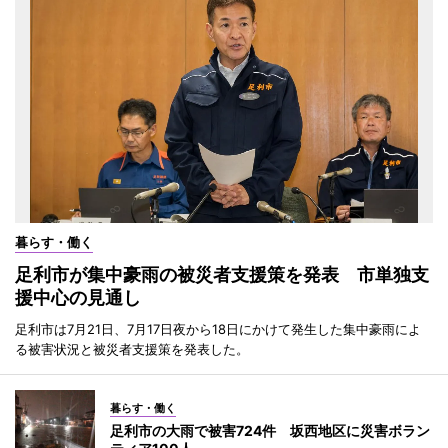
暮らす・働く
足利市が集中豪雨の被災者支援策を発表 市単独支
援中心の見通し
足利市は7月21日、7月17日夜から18日にかけて発生した集中豪雨によ
る被害状況と被災者支援策を発表した。
暮らす・働く
足利市の大雨で被害724件 坂西地区に災害ボラン