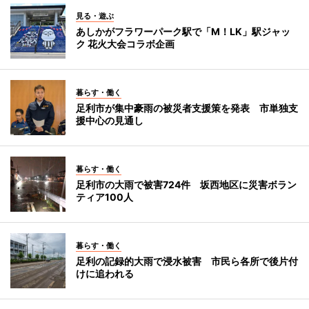
見る・遊ぶ
あしかがフラワーパーク駅で「M！LK」駅ジャッ
ク 花火大会コラボ企画
暮らす・働く
足利市が集中豪雨の被災者支援策を発表 市単独支
援中心の見通し
暮らす・働く
足利市の大雨で被害724件 坂西地区に災害ボラン
ティア100人
暮らす・働く
足利の記録的大雨で浸水被害 市民ら各所で後片付
けに追われる