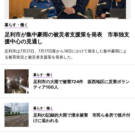
暮らす・働く
足利市が集中豪雨の被災者支援策を発表 市単独支
援中心の見通し
足利市は7月21日、7月17日夜から18日にかけて発生した集中豪雨によ
る被害状況と被災者支援策を発表した。
暮らす・働く
足利市の大雨で被害724件 坂西地区に災害ボラン
ティア100人
暮らす・働く
足利の記録的大雨で浸水被害 市民ら各所で後片付
けに追われる