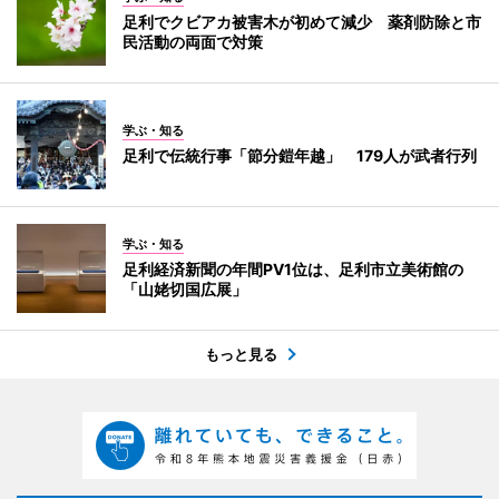
足利でクビアカ被害木が初めて減少 薬剤防除と市
民活動の両面で対策
学ぶ・知る
足利で伝統行事「節分鎧年越」 179人が武者行列
学ぶ・知る
足利経済新聞の年間PV1位は、足利市立美術館の
「山姥切国広展」
もっと見る