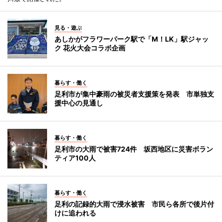
見る・遊ぶ
あしかがフラワーパーク駅で「M！LK」駅ジャッ
ク 花火大会コラボ企画
暮らす・働く
足利市が集中豪雨の被災者支援策を発表 市単独支
援中心の見通し
暮らす・働く
足利市の大雨で被害724件 坂西地区に災害ボラン
ティア100人
暮らす・働く
足利の記録的大雨で浸水被害 市民ら各所で後片付
けに追われる