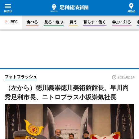
35°C
食べる
見る・遊ぶ
買う
暮らす・働く
学ぶ・知る
フォトフラッシュ
2025.02.14
（左から）徳川義崇徳川美術館館長、早川尚
秀足利市長、ニトロプラス小坂崇氣社長