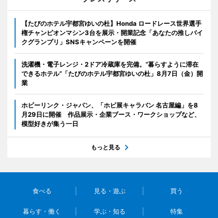
【たびのホテル宇都宮ゆいの杜】Honda ロードレース世界選手
権チャンピオンマシン3台を展示・開業記念「あなたの推しバイ
クグランプリ」SNSキャンペーンを開催
洗濯機・電子レンジ・2ドア冷蔵庫を完備。“暮らすように滞在
できるホテル”「たびのホテル宇都宮ゆいの杜」8月7日（金）開
業
ホビーリンク・ジャパン、「ホビ展キャラバン 名古屋編」を8
月29日に開催 作品展示・企業ブース・ワークショップなど、
模型好きが集う一日
もっと見る
食べる
見る・遊ぶ
買う
暮らす・働く
学ぶ・知る
特集