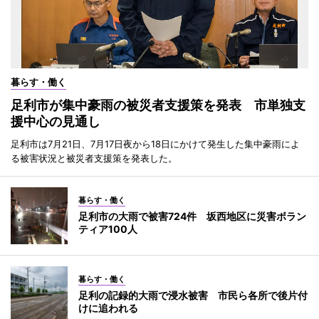
暮らす・働く
足利市が集中豪雨の被災者支援策を発表 市単独支
援中心の見通し
足利市は7月21日、7月17日夜から18日にかけて発生した集中豪雨によ
る被害状況と被災者支援策を発表した。
暮らす・働く
足利市の大雨で被害724件 坂西地区に災害ボラン
ティア100人
暮らす・働く
足利の記録的大雨で浸水被害 市民ら各所で後片付
けに追われる