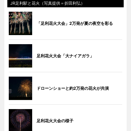
JR足利駅と花火（写真提供＝折田利弘）
「足利花火大会」2万発が夏の夜空を彩る
足利花火大会「大ナイアガラ」
ドローンショーと約2万発の花火が共演
足利花火大会の様子