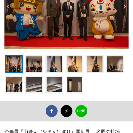
企画展「山姥切（やまんばぎり）国広展 －名匠の軌跡、