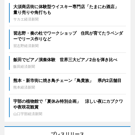
大須商店街に体験型ウイスキー専門店「たまにわ酒店」
量り売りや角打ちも
サカエ経済新聞
習志野・奏の杜でワークショップ 住民が育てたラベンダ
ーでリース作りなど
習志野経済新聞
飯田でピアノ演奏体験 世界三大ピアノ2台を弾き比べ
飯田経済新聞
熊本・新市街に焼き鳥チェーン「鳥貴族」 県内2店舗目
熊本経済新聞
宇部の植物館で「夏休み特別企画」 涼しい夜にカブクワ
や夜咲花観賞
山口宇部経済新聞
プレスリリース