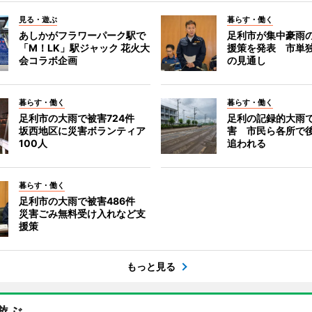
見る・遊ぶ
暮らす・働く
あしかがフラワーパーク駅で
足利市が集中豪雨
「M！LK」駅ジャック 花火大
援策を発表 市単
会コラボ企画
の見通し
暮らす・働く
暮らす・働く
足利市の大雨で被害724件
足利の記録的大雨
坂西地区に災害ボランティア
害 市民ら各所で
100人
追われる
暮らす・働く
足利市の大雨で被害486件
災害ごみ無料受け入れなど支
援策
もっと見る