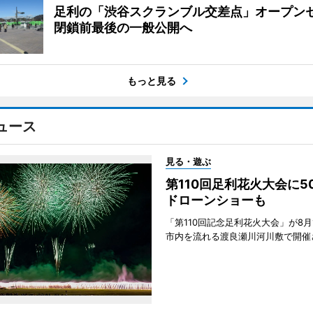
足利の「渋谷スクランブル交差点」オープ
閉鎖前最後の一般公開へ
もっと見る
ュース
見る・遊ぶ
第110回足利花火大会に
ドローンショーも
「第110回記念足利花火大会」が8月
市内を流れる渡良瀬川河川敷で開催