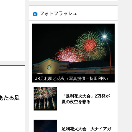
フォトフラッシュ
JR足利駅と花火（写真提供＝折田利弘）
「足利花火大会」2万発が
あたる足
夏の夜空を彩る
足利花火大会「大ナイアガ