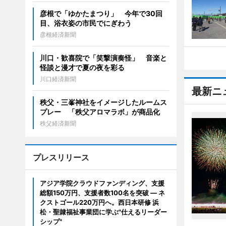
彦根で「ゆかたまつり」 今年で30回
目、浴衣姿の市民でにぎわう
彦根経済新聞
川口・歓喜院で「笑撃演奏怪」 音楽と
怪談と漫才で夏の夜を彩る
川口経済新聞
最新ニ
秩父・三峯神社をイメージしたルームス
プレー 「秩父アロマラボ」が商品化
秩父経済新聞
プレスリリース
アジア学院クラウドファンディング、支援
総額150万円、支援者数100名を突破 ― ネ
クストゴール220万円へ。西日本研修 浜
松・聖隷福祉事業団に学ぶ"仕えるリーダー
シップ"