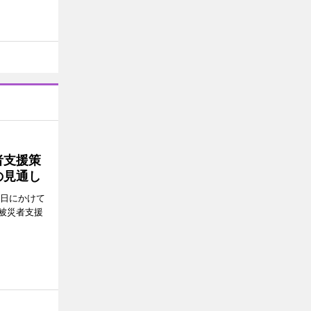
者支援策
の見通し
8日にかけて
被災者支援