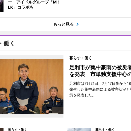
ー アイドルグループ「M！
LK」コラボも
もっと見る
・働く
暮らす・働く
足利市が集中豪雨の被災
を発表 市単独支援中心
足利市は7月21日、7月17日夜から1
発生した集中豪雨による被害状況と
策を発表した。
暮らす・働く
暮らす・働く