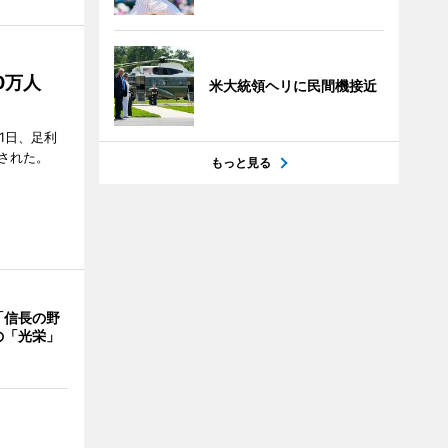
50万人
米大統領ヘリに民間機接近
1日、足利
された。
もっと見る
「信長の野
の「光栄」