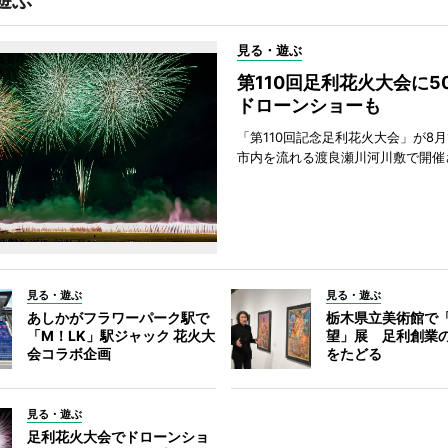
遊ぶ
見る・遊ぶ
第110回足利花火大会に
ドローンショーも
「第110回記念足利花火大会」が8月
市内を流れる渡良瀬川河川敷で開催
見る・遊ぶ
見る・遊ぶ
あしかがフラワーパーク駅で
栃木県立美術館で
「M！LK」駅ジャック 花火大
望」展 足利創業
会コラボ企画
をたどる
見る・遊ぶ
足利花火大会でドローンショ