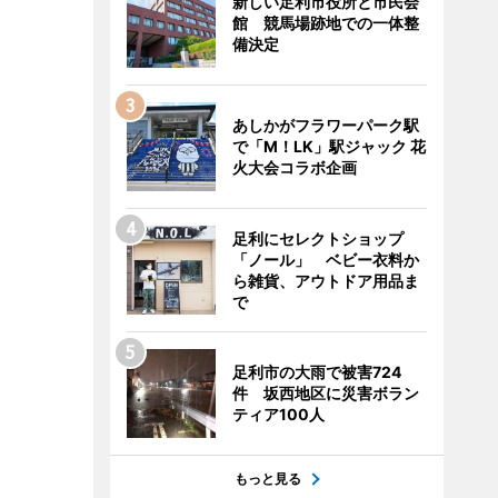
新しい足利市役所と市民会
館 競馬場跡地での一体整
備決定
あしかがフラワーパーク駅
で「M！LK」駅ジャック 花
火大会コラボ企画
足利にセレクトショップ
「ノール」 ベビー衣料か
ら雑貨、アウトドア用品ま
で
足利市の大雨で被害724
件 坂西地区に災害ボラン
ティア100人
もっと見る