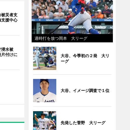
の被災者支
独支援中心
適時打を放つ岡本 大リーグ
で浸水被
後片付けに
大谷、今季初の２発 大リ
ーグ
大谷、イメージ調査で１位
先発した菅野 大リーグ