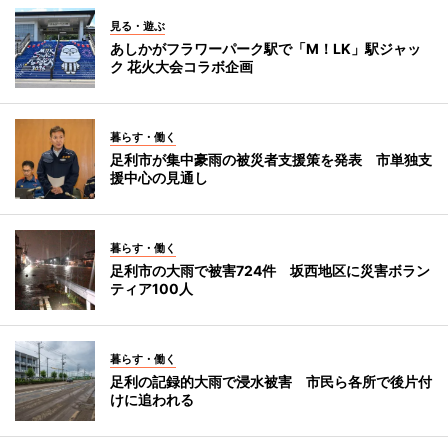
見る・遊ぶ
あしかがフラワーパーク駅で「M！LK」駅ジャッ
ク 花火大会コラボ企画
暮らす・働く
足利市が集中豪雨の被災者支援策を発表 市単独支
援中心の見通し
暮らす・働く
足利市の大雨で被害724件 坂西地区に災害ボラン
ティア100人
暮らす・働く
足利の記録的大雨で浸水被害 市民ら各所で後片付
けに追われる