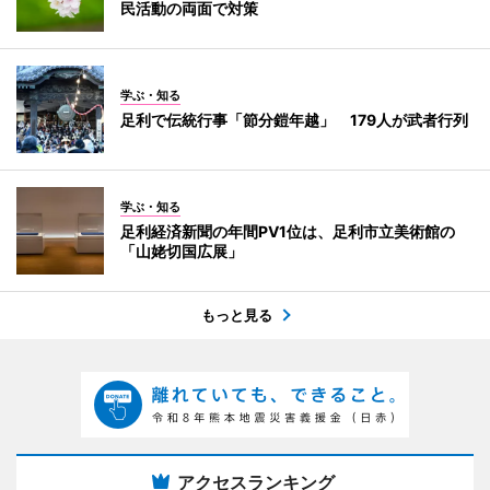
民活動の両面で対策
学ぶ・知る
足利で伝統行事「節分鎧年越」 179人が武者行列
学ぶ・知る
足利経済新聞の年間PV1位は、足利市立美術館の
「山姥切国広展」
もっと見る
アクセスランキング