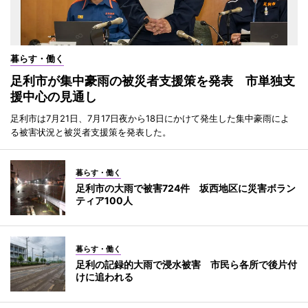
暮らす・働く
足利市が集中豪雨の被災者支援策を発表 市単独支
援中心の見通し
足利市は7月21日、7月17日夜から18日にかけて発生した集中豪雨によ
る被害状況と被災者支援策を発表した。
暮らす・働く
足利市の大雨で被害724件 坂西地区に災害ボラン
ティア100人
暮らす・働く
足利の記録的大雨で浸水被害 市民ら各所で後片付
けに追われる