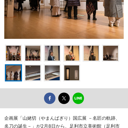
企画展「山姥切（やまんばぎり）国広展 －名匠の軌跡、
名刀の誕生－」が2月8日から、足利市立美術館（足利市