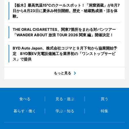
【栃木】最高気温15℃のクールスポット！「洞窟酒蔵」が8月7
日から8月23日に夏休み特別開館。歴史・秘蔵熟成酒・涼を体
験。
THE ORAL CIGARETTES、関東7箇所をまわる対バンツアー
「WANDER ABOUT 放浪 TOUR 2026 関東 編」開催決定！
BYD Auto Japan、株式会社コジマと９月下旬から協業開始予
定 BYD製EV充電設備施工を業界初の「ワンストップサービ
ス」で提供
もっと見る
食べる
見る・遊ぶ
買う
暮らす・働く
学ぶ・知る
特集