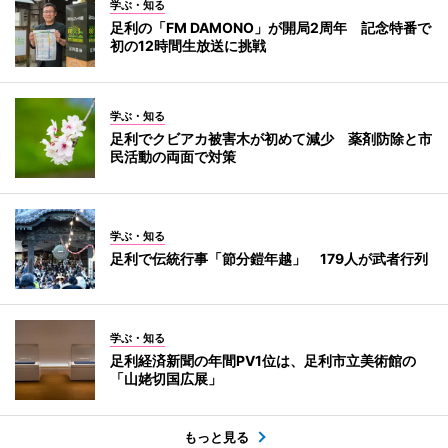
学ぶ・知る
足利の「FM DAMONO」が開局2周年 記念特番で
初の12時間生放送に挑戦
学ぶ・知る
足利でクビアカ被害木が初めて減少 薬剤防除と市
民活動の両面で対策
学ぶ・知る
足利で伝統行事「節分鎧年越」 179人が武者行列
学ぶ・知る
足利経済新聞の年間PV1位は、足利市立美術館の
「山姥切国広展」
もっと見る