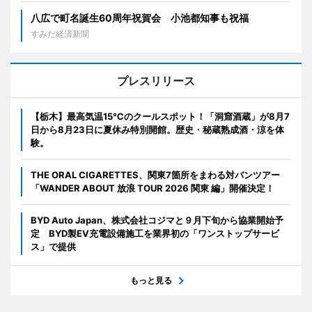
八広で町名誕生60周年祝賀会 小池都知事も祝福
すみだ経済新聞
プレスリリース
【栃木】最高気温15℃のクールスポット！「洞窟酒蔵」が8月7
日から8月23日に夏休み特別開館。歴史・秘蔵熟成酒・涼を体
験。
THE ORAL CIGARETTES、関東7箇所をまわる対バンツアー
「WANDER ABOUT 放浪 TOUR 2026 関東 編」開催決定！
BYD Auto Japan、株式会社コジマと９月下旬から協業開始予
定 BYD製EV充電設備施工を業界初の「ワンストップサービ
ス」で提供
もっと見る