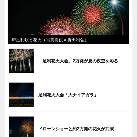
JR足利駅と花火（写真提供＝折田利弘）
「足利花火大会」2万発が夏の夜空を彩る
足利花火大会「大ナイアガラ」
ドローンショーと約2万発の花火が共演