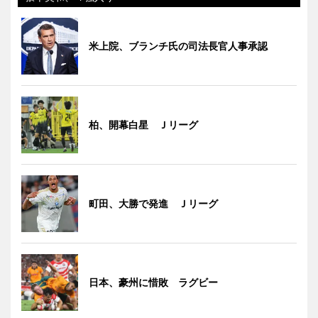
米上院、ブランチ氏の司法長官人事承認
柏、開幕白星 Ｊリーグ
町田、大勝で発進 Ｊリーグ
日本、豪州に惜敗 ラグビー