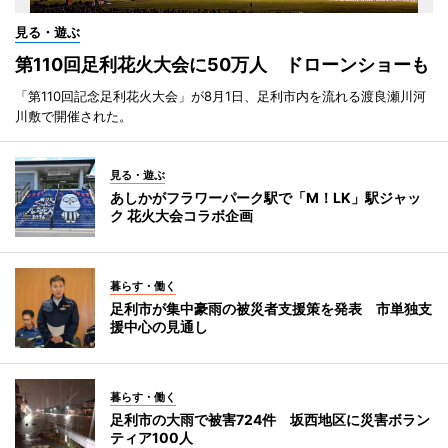
見る・遊ぶ
第110回足利花火大会に50万人 ドローンショーも
「第110回記念足利花火大会」が8月1日、足利市内を流れる渡良瀬川河
川敷で開催された。
見る・遊ぶ
あしかがフラワーパーク駅で「M！LK」駅ジャッ
ク 花火大会コラボ企画
暮らす・働く
足利市が集中豪雨の被災者支援策を発表 市単独支
援中心の見通し
暮らす・働く
足利市の大雨で被害724件 坂西地区に災害ボラン
ティア100人