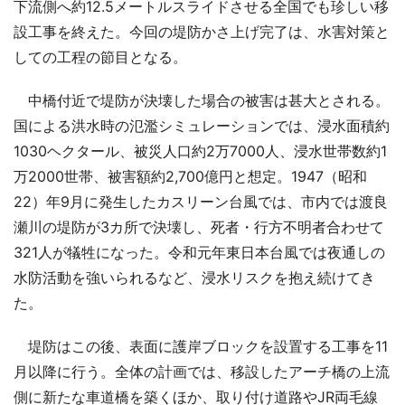
下流側へ約12.5メートルスライドさせる全国でも珍しい移
設工事を終えた。今回の堤防かさ上げ完了は、水害対策と
しての工程の節目となる。
中橋付近で堤防が決壊した場合の被害は甚大とされる。
国による洪水時の氾濫シミュレーションでは、浸水面積約
1030ヘクタール、被災人口約2万7000人、浸水世帯数約1
万2000世帯、被害額約2,700億円と想定。1947（昭和
22）年9月に発生したカスリーン台風では、市内では渡良
瀬川の堤防が3カ所で決壊し、死者・行方不明者合わせて
321人が犠牲になった。令和元年東日本台風では夜通しの
水防活動を強いられるなど、浸水リスクを抱え続けてき
た。
堤防はこの後、表面に護岸ブロックを設置する工事を11
月以降に行う。全体の計画では、移設したアーチ橋の上流
側に新たな車道橋を築くほか、取り付け道路やJR両毛線