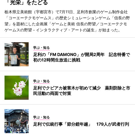
「光栄」をたどる
栃木県立美術館（宇都宮市）で7月11日、足利市創業のゲーム制作会社
「コーエーテクモゲームス」の歴史シミュレーションゲーム「信長の野
望」を題材にした企画展「ゲームと美術 信長の野望／コーエーテクモ
ゲームスの野望－インタラクティブ・アートの誕生」が始まった。
学ぶ・知る
足利の「FM DAMONO」が開局2周年 記念特番で
初の12時間生放送に挑戦
学ぶ・知る
足利でクビアカ被害木が初めて減少 薬剤防除と市
民活動の両面で対策
学ぶ・知る
足利で伝統行事「節分鎧年越」 179人が武者行列