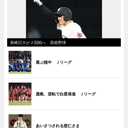
長崎日大が２回戦へ 高校野球
喜ぶ植中 Ｊリーグ
鹿島、逆転で白星発進 Ｊリーグ
あいさつされる悠仁さま