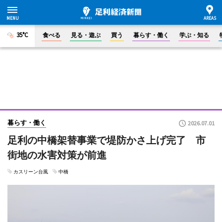
35°C
食べる
見る・遊ぶ
買う
暮らす・働く
学ぶ・知る
暮らす・働く
2026.07.01
足利の中橋架替事業で堤防かさ上げ完了 市
街地の水害対策が前進
カスリーン台風
中橋