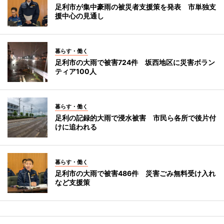
足利市が集中豪雨の被災者支援策を発表 市単独支
援中心の見通し
暮らす・働く
足利市の大雨で被害724件 坂西地区に災害ボラン
ティア100人
暮らす・働く
足利の記録的大雨で浸水被害 市民ら各所で後片付
けに追われる
暮らす・働く
足利市の大雨で被害486件 災害ごみ無料受け入れ
など支援策