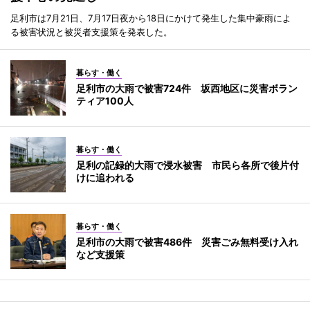
足利市は7月21日、7月17日夜から18日にかけて発生した集中豪雨によ
る被害状況と被災者支援策を発表した。
暮らす・働く
足利市の大雨で被害724件 坂西地区に災害ボラン
ティア100人
暮らす・働く
足利の記録的大雨で浸水被害 市民ら各所で後片付
けに追われる
暮らす・働く
足利市の大雨で被害486件 災害ごみ無料受け入れ
など支援策