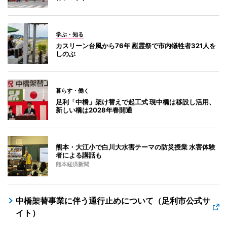
学ぶ・知る
カスリーン台風から76年 慰霊祭で市内犠牲者321人を
しのぶ
暮らす・働く
足利「中橋」架け替えで起工式 現中橋は移設し活用、
新しい橋は2028年春開通
熊本・大江小で白川大水害テーマの防災授業 水害体験
者による講話も
熊本経済新聞
中橋架替事業に伴う通行止めについて（足利市公式サ
イト）