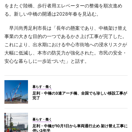
をまたぐ陸橋、歩行者用エレベーターの整備を順次進め
る。新しい中橋の開通は2028年春を見込む。
早川尚秀足利市長は「長年の懸案であり、中橋架け替え
事業の大きな目的の一つであるかさ上げ工事が完了した。
これにより、出水期における中心市街地への浸水リスクが
大幅に低減し、本市の防災力が強化された。市民の安全・
安心な暮らしに一歩近づいた」と話す。
暮らす・働く
足利・中橋の3連アーチ橋、全国でも珍しい移設工事が
完了
暮らす・働く
足利・中橋が10月1日から車両通行止め 架け替え工事に
伴い3年半