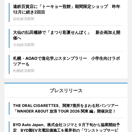
遠鉄百貨店に「トーキョー煎餅」期間限定ショップ 昨年
12月に続き2回目
浜松経済新聞
大仙の払田柵跡で「まつり彩夏せんぼく」 新企画加え開
催へ
大仙経済新聞
札幌・AOAOで進化学ぶスタンプラリー 小学生向けラボ
ツアーも
札幌経済新聞
プレスリリース
THE ORAL CIGARETTES、関東7箇所をまわる対バンツアー
「WANDER ABOUT 放浪 TOUR 2026 関東 編」開催決定！
BYD Auto Japan、株式会社コジマと９月下旬から協業開始予
定 BYD製EV充電設備施工を業界初の「ワンストップサービ