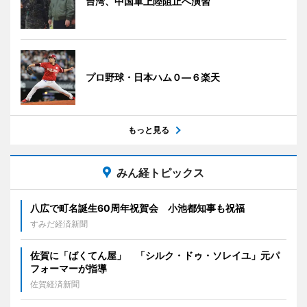
台湾、中国軍上陸阻止へ演習
プロ野球・日本ハム０―６楽天
もっと見る
みん経トピックス
八広で町名誕生60周年祝賀会 小池都知事も祝福
すみだ経済新聞
佐賀に「ばくてん屋」 「シルク・ドゥ・ソレイユ」元パ
フォーマーが指導
佐賀経済新聞