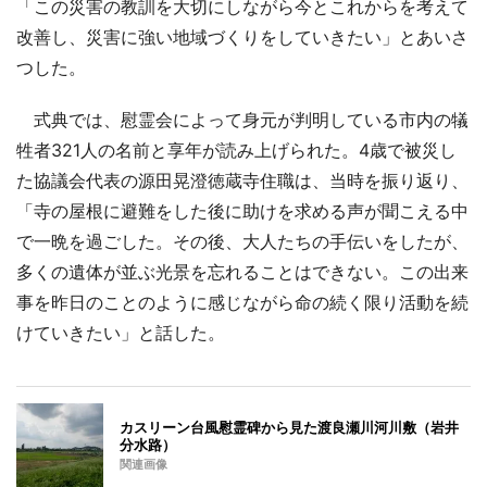
「この災害の教訓を大切にしながら今とこれからを考えて
改善し、災害に強い地域づくりをしていきたい」とあいさ
つした。
式典では、慰霊会によって身元が判明している市内の犠
牲者321人の名前と享年が読み上げられた。4歳で被災し
た協議会代表の源田晃澄徳蔵寺住職は、当時を振り返り、
「寺の屋根に避難をした後に助けを求める声が聞こえる中
で一晩を過ごした。その後、大人たちの手伝いをしたが、
多くの遺体が並ぶ光景を忘れることはできない。この出来
事を昨日のことのように感じながら命の続く限り活動を続
けていきたい」と話した。
カスリーン台風慰霊碑から見た渡良瀬川河川敷（岩井
分水路）
関連画像