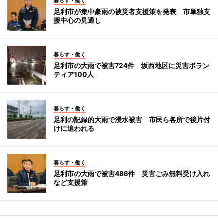
暮らす・働く
足利市が集中豪雨の被災者支援策を発表 市単独支
援中心の見通し
暮らす・働く
足利市の大雨で被害724件 坂西地区に災害ボラン
ティア100人
暮らす・働く
足利の記録的大雨で浸水被害 市民ら各所で後片付
けに追われる
暮らす・働く
足利市の大雨で被害486件 災害ごみ無料受け入れ
など支援策