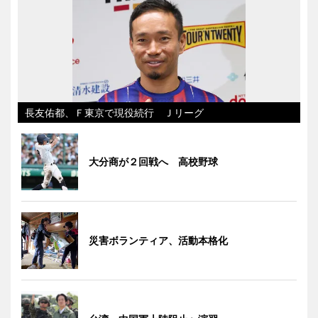
長友佑都、Ｆ東京で現役続行 Ｊリーグ
大分商が２回戦へ 高校野球
災害ボランティア、活動本格化