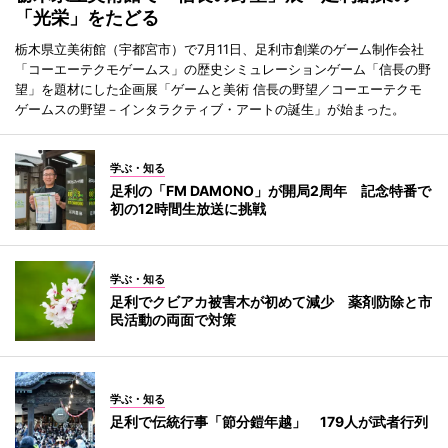
「光栄」をたどる
栃木県立美術館（宇都宮市）で7月11日、足利市創業のゲーム制作会社
「コーエーテクモゲームス」の歴史シミュレーションゲーム「信長の野
望」を題材にした企画展「ゲームと美術 信長の野望／コーエーテクモ
ゲームスの野望－インタラクティブ・アートの誕生」が始まった。
学ぶ・知る
足利の「FM DAMONO」が開局2周年 記念特番で
初の12時間生放送に挑戦
学ぶ・知る
足利でクビアカ被害木が初めて減少 薬剤防除と市
民活動の両面で対策
学ぶ・知る
足利で伝統行事「節分鎧年越」 179人が武者行列