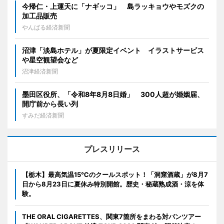
今帰仁・上運天に「ナギッコ」 島ラッキョウやモズクの
加工品販売
やんばる経済新聞
沼津「淡島ホテル」が夏限定イベント イラストサービス
や星空観望会など
沼津経済新聞
墨田区役所、「令和8年8月8日婚」 300人超が婚姻届、
開庁前から長い列
すみだ経済新聞
プレスリリース
【栃木】最高気温15℃のクールスポット！「洞窟酒蔵」が8月7
日から8月23日に夏休み特別開館。歴史・秘蔵熟成酒・涼を体
験。
THE ORAL CIGARETTES、関東7箇所をまわる対バンツアー