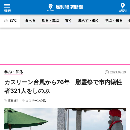
35°C
食べる
見る・遊ぶ
買う
暮らす・働く
学ぶ・知る
学ぶ・知る
2023.09.19
カスリーン台風から76年 慰霊祭で市内犠牲
者321人をしのぶ
渡良瀬川
カスリーン台風