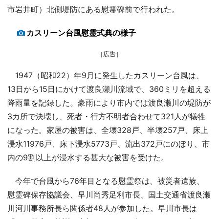
市岩井町）北側堤防にある慰霊碑前で行われた。
カスリーン台風慰霊式典の様子
［広告］
1947（昭和22）年9月に発生したカスリーン台風は、
13日から15日にかけて渡良瀬川流域で、360ミリを超える
降雨量を記録した。豪雨により市内では渡良瀬川の堤防が
3カ所で決壊し、死者・行方不明者合わせて321人が犠牲
になった。家屋の被害は、全壊328戸、半壊257戸、床上
浸水11976戸、床下浸水5773戸、流出372戸にのぼり、市
内の9割以上が浸水する甚大な被害を受けた。
今年で台風から76年目となる慰霊祭は、被災者遺族、
慰霊碑保存協議会、早川尚秀足利市長、国土交通省渡良瀬
川河川事務所長ら関係者48人が参加した。早川市長は