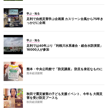
学ぶ・知る
足利で自然災害学ぶ企画展 カスリーン台風から75年き
っかけに企画
学ぶ・知る
足利では40年ぶり「利根川水系連合・総合水防演習」
16000人が参加
熊本・中央公民館で「防災講座」 防災を身近なものに
熊本経済新聞
秋田で震災被害の子ども支援イベント、今年も 大雨災
害を受け防災ブースも
秋田経済新聞