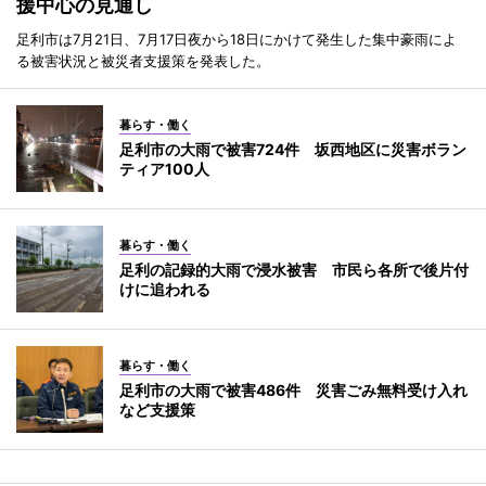
援中心の見通し
足利市は7月21日、7月17日夜から18日にかけて発生した集中豪雨によ
る被害状況と被災者支援策を発表した。
暮らす・働く
足利市の大雨で被害724件 坂西地区に災害ボラン
ティア100人
暮らす・働く
足利の記録的大雨で浸水被害 市民ら各所で後片付
けに追われる
暮らす・働く
足利市の大雨で被害486件 災害ごみ無料受け入れ
など支援策