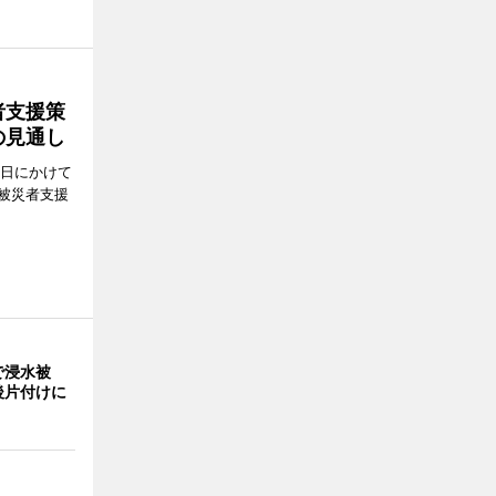
者支援策
の見通し
8日にかけて
被災者支援
で浸水被
後片付けに