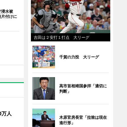
で浸水被
後片付けに
吉田は２安打１打点 大リーグ
千賀の力投 大リーグ
高市首相靖国参拝「適切に
判断」
50万人
木原官房長官「拉致は現在
進行形」