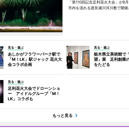
「第110回記念足利花火大会」が8月
市内を流れる渡良瀬川河川敷で開催
見る・遊ぶ
見る・遊ぶ
あしかがフラワーパーク駅で
栃木県立美術館で
「M！LK」駅ジャック 花火大
望」展 足利創業
会コラボ企画
をたどる
見る・遊ぶ
足利花火大会でドローンショ
ー アイドルグループ「M！
LK」コラボも
もっと見る