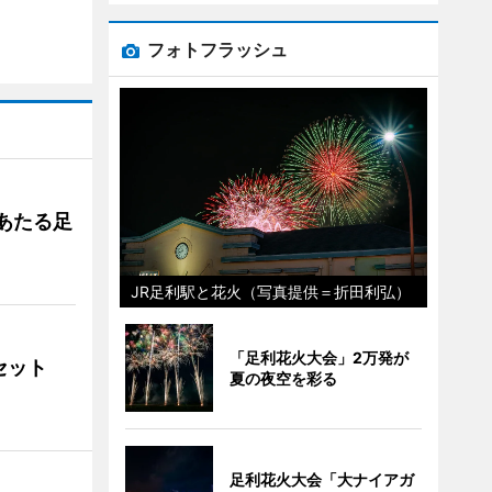
フォトフラッシュ
あたる足
JR足利駅と花火（写真提供＝折田利弘）
「足利花火大会」2万発が
ンセット
夏の夜空を彩る
足利花火大会「大ナイアガ