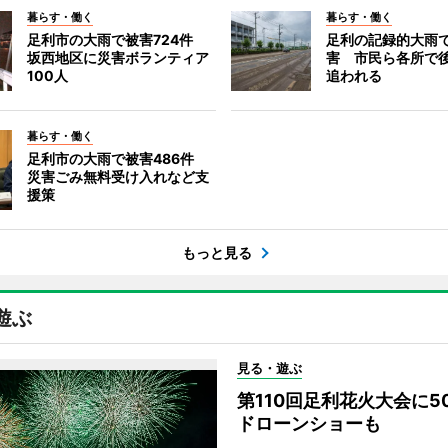
暮らす・働く
暮らす・働く
足利市の大雨で被害724件
足利の記録的大雨
坂西地区に災害ボランティア
害 市民ら各所で
100人
追われる
暮らす・働く
足利市の大雨で被害486件
災害ごみ無料受け入れなど支
援策
もっと見る
遊ぶ
見る・遊ぶ
第110回足利花火大会に
ドローンショーも