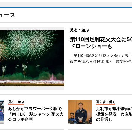
ュース
見る・遊ぶ
第110回足利花火大会に
ドローンショーも
「第110回記念足利花火大会」が8月
市内を流れる渡良瀬川河川敷で開催
見る・遊ぶ
暮らす・働く
あしかがフラワーパーク駅で
足利市が集中豪雨
「M！LK」駅ジャック 花火大
援策を発表 市単
会コラボ企画
の見通し