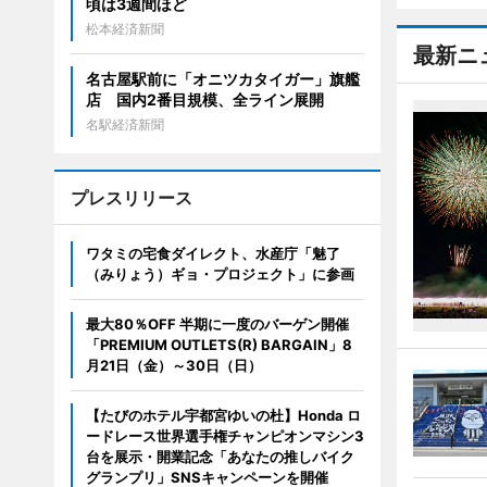
頃は3週間ほど
松本経済新聞
最新ニ
名古屋駅前に「オニツカタイガー」旗艦
店 国内2番目規模、全ライン展開
名駅経済新聞
プレスリリース
ワタミの宅食ダイレクト、水産庁「魅了
（みりょう）ギョ・プロジェクト」に参画
最大80％OFF 半期に一度のバーゲン開催
「PREMIUM OUTLETS(R) BARGAIN」8
月21日（金）～30日（日）
【たびのホテル宇都宮ゆいの杜】Honda ロ
ードレース世界選手権チャンピオンマシン3
台を展示・開業記念「あなたの推しバイク
グランプリ」SNSキャンペーンを開催