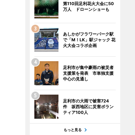
第110回足利花火大会に50
万人 ドローンショーも
あしかがフラワーパーク駅
で「M！LK」駅ジャック 花
火大会コラボ企画
足利市が集中豪雨の被災者
支援策を発表 市単独支援
中心の見通し
足利市の大雨で被害724
件 坂西地区に災害ボラン
ティア100人
もっと見る