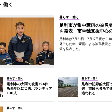
・働く
暮らす・働く
足利市が集中豪雨の被災
を発表 市単独支援中心
足利市は7月21日、7月17日夜から1
発生した集中豪雨による被害状況と
策を発表した。
暮らす・働く
暮らす・働く
足利市の大雨で被害724件
足利の記録的大雨
坂西地区に災害ボランティア
害 市民ら各所で
100人
追われる
暮らす・働く