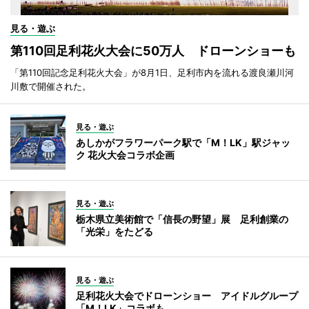
見る・遊ぶ
第110回足利花火大会に50万人 ドローンショーも
「第110回記念足利花火大会」が8月1日、足利市内を流れる渡良瀬川河
川敷で開催された。
見る・遊ぶ
あしかがフラワーパーク駅で「M！LK」駅ジャッ
ク 花火大会コラボ企画
見る・遊ぶ
栃木県立美術館で「信長の野望」展 足利創業の
「光栄」をたどる
見る・遊ぶ
足利花火大会でドローンショー アイドルグループ
「M！LK」コラボも