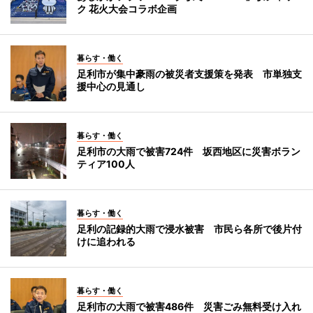
ク 花火大会コラボ企画
暮らす・働く
足利市が集中豪雨の被災者支援策を発表 市単独支
援中心の見通し
暮らす・働く
足利市の大雨で被害724件 坂西地区に災害ボラン
ティア100人
暮らす・働く
足利の記録的大雨で浸水被害 市民ら各所で後片付
けに追われる
暮らす・働く
足利市の大雨で被害486件 災害ごみ無料受け入れ