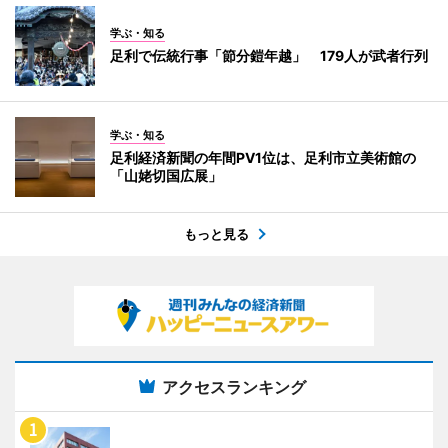
学ぶ・知る
足利で伝統行事「節分鎧年越」 179人が武者行列
学ぶ・知る
足利経済新聞の年間PV1位は、足利市立美術館の
「山姥切国広展」
もっと見る
アクセスランキング