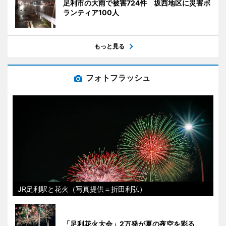
足利市の大雨で被害724件 坂西地区に災害ボ
ランティア100人
もっと見る
フォトフラッシュ
JR足利駅と花火（写真提供＝折田利弘）
「足利花火大会」2万発が夏の夜空を彩る