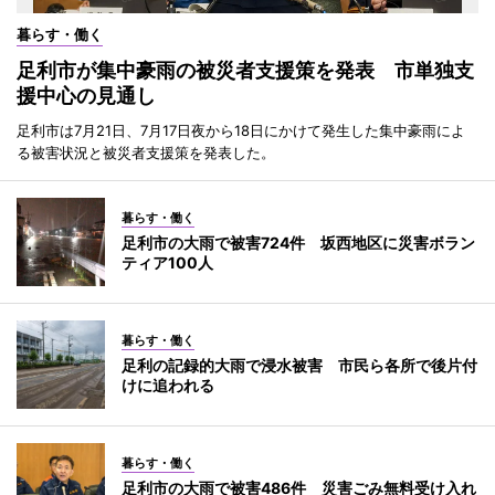
暮らす・働く
足利市が集中豪雨の被災者支援策を発表 市単独支
援中心の見通し
足利市は7月21日、7月17日夜から18日にかけて発生した集中豪雨によ
る被害状況と被災者支援策を発表した。
暮らす・働く
足利市の大雨で被害724件 坂西地区に災害ボラン
ティア100人
暮らす・働く
足利の記録的大雨で浸水被害 市民ら各所で後片付
けに追われる
暮らす・働く
足利市の大雨で被害486件 災害ごみ無料受け入れ