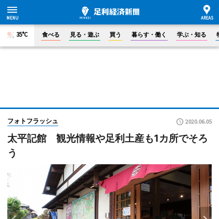
35°C
食べる
見る・遊ぶ
買う
暮らす・働く
学ぶ・知る
フォトフラッシュ
2020.06.05
太平記館 観光情報や足利土産も1カ所でそろ
う