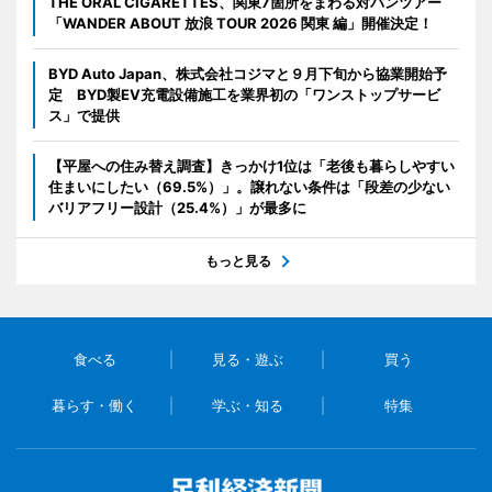
THE ORAL CIGARETTES、関東7箇所をまわる対バンツアー
「WANDER ABOUT 放浪 TOUR 2026 関東 編」開催決定！
BYD Auto Japan、株式会社コジマと９月下旬から協業開始予
定 BYD製EV充電設備施工を業界初の「ワンストップサービ
ス」で提供
【平屋への住み替え調査】きっかけ1位は「老後も暮らしやすい
住まいにしたい（69.5%）」。譲れない条件は「段差の少ない
バリアフリー設計（25.4%）」が最多に
もっと見る
食べる
見る・遊ぶ
買う
暮らす・働く
学ぶ・知る
特集