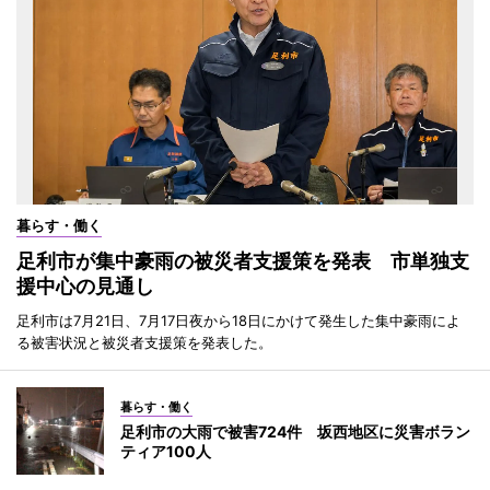
暮らす・働く
足利市が集中豪雨の被災者支援策を発表 市単独支
援中心の見通し
足利市は7月21日、7月17日夜から18日にかけて発生した集中豪雨によ
る被害状況と被災者支援策を発表した。
暮らす・働く
足利市の大雨で被害724件 坂西地区に災害ボラン
ティア100人