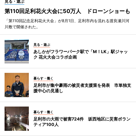
見る・遊ぶ
第110回足利花火大会に50万人 ドローンショーも
「第110回記念足利花火大会」が8月1日、足利市内を流れる渡良瀬川河
川敷で開催された。
見る・遊ぶ
あしかがフラワーパーク駅で「M！LK」駅ジャッ
ク 花火大会コラボ企画
暮らす・働く
足利市が集中豪雨の被災者支援策を発表 市単独支
援中心の見通し
暮らす・働く
足利市の大雨で被害724件 坂西地区に災害ボラン
ティア100人