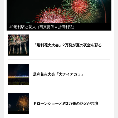
JR足利駅と花火（写真提供＝折田利弘）
「足利花火大会」2万発が夏の夜空を彩る
足利花火大会「大ナイアガラ」
ドローンショーと約2万発の花火が共演