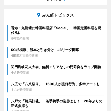
みん経トピックス
香港・九龍塘に韓国料理店「Social」 韓国定番料理を現
代風に
香港経済新聞
SC相模原、熊本と引き分け J3リーグ開幕
相模原町田経済新聞
関門海峡花火大会、無料エリアなしの門司側をライブ配信
小倉経済新聞
八広で「八八祭り」 1500人が提灯行列、多幸アートも
すみだ経済新聞
八戸の「騎馬打毬」、若手騎手の姿勇ましく 20年ぶりの
正式参拝も