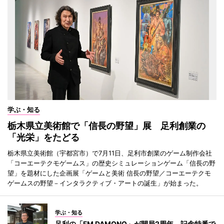
学ぶ・知る
栃木県立美術館で「信長の野望」展 足利創業の
「光栄」をたどる
栃木県立美術館（宇都宮市）で7月11日、足利市創業のゲーム制作会社
「コーエーテクモゲームス」の歴史シミュレーションゲーム「信長の野
望」を題材にした企画展「ゲームと美術 信長の野望／コーエーテクモ
ゲームスの野望－インタラクティブ・アートの誕生」が始まった。
学ぶ・知る
足利の「FM DAMONO」が開局2周年 記念特番で