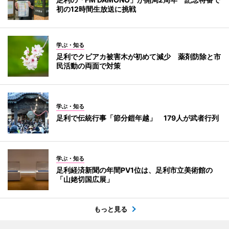
初の12時間生放送に挑戦
学ぶ・知る
足利でクビアカ被害木が初めて減少 薬剤防除と市
民活動の両面で対策
学ぶ・知る
足利で伝統行事「節分鎧年越」 179人が武者行列
学ぶ・知る
足利経済新聞の年間PV1位は、足利市立美術館の
「山姥切国広展」
もっと見る