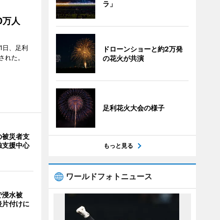
ラ」
50万人
1日、足利
ドローンショーと約2万発
された。
の花火が共演
足利花火大会の様子
の被災者支
独支援中心
もっと見る
ワールドフォトニュース
で浸水被
後片付けに