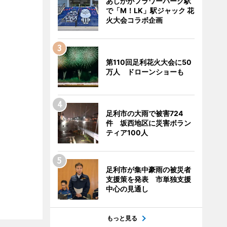
あしかがフラワーパーク駅
で「M！LK」駅ジャック 花
火大会コラボ企画
第110回足利花火大会に50
万人 ドローンショーも
足利市の大雨で被害724
件 坂西地区に災害ボラン
ティア100人
足利市が集中豪雨の被災者
支援策を発表 市単独支援
中心の見通し
もっと見る