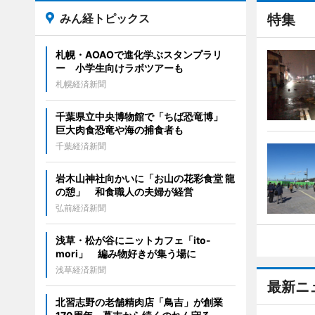
みん経トピックス
特集
札幌・AOAOで進化学ぶスタンプラリ
ー 小学生向けラボツアーも
札幌経済新聞
千葉県立中央博物館で「ちば恐竜博」
巨大肉食恐竜や海の捕食者も
千葉経済新聞
岩木山神社向かいに「お山の花彩食堂 龍
の憩」 和食職人の夫婦が経営
弘前経済新聞
浅草・松が谷にニットカフェ「ito-
mori」 編み物好きが集う場に
浅草経済新聞
最新ニ
北習志野の老舗精肉店「鳥吉」が創業