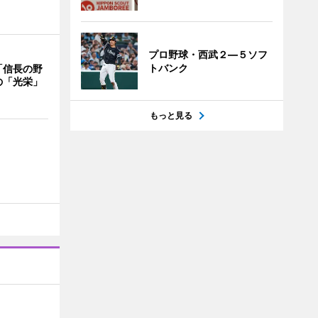
プロ野球・西武２―５ソフ
トバンク
「信長の野
の「光栄」
もっと見る