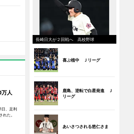
長崎日大が２回戦へ 高校野球
喜ぶ植中 Ｊリーグ
鹿島、逆転で白星発進 Ｊ
50万人
リーグ
1日、足利
された。
あいさつされる悠仁さま