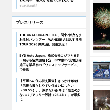
170周年 幕末から続くのれん守る
船橋経済新聞
プレスリリース
THE ORAL CIGARETTES、関東7箇所をま
わる対バンツアー「WANDER ABOUT 放浪
TOUR 2026 関東 編」開催決定！
BYD Auto Japan、株式会社コジマと９月
下旬から協業開始予定 BYD製EV充電設備
施工を業界初の「ワンストップサービス」
で提供
【平屋への住み替え調査】きっかけ1位は
「老後も暮らしやすい住まいにしたい
（69.5%）」。譲れない条件は「段差の少
ないバリアフリー設計（25.4%）」が最多
に