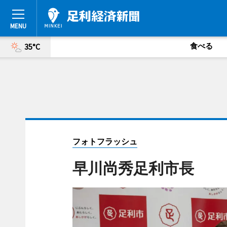
食べる
35°C
フォトフラッシュ
早川尚秀足利市長