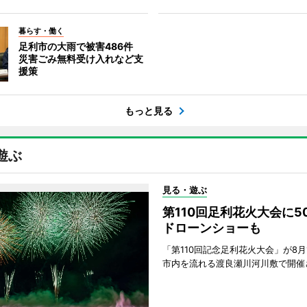
暮らす・働く
足利市の大雨で被害486件
災害ごみ無料受け入れなど支
援策
もっと見る
遊ぶ
見る・遊ぶ
第110回足利花火大会に
ドローンショーも
「第110回記念足利花火大会」が8月
市内を流れる渡良瀬川河川敷で開催