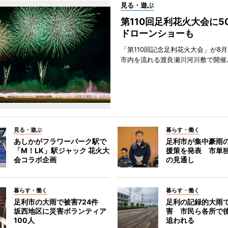
見る・遊ぶ
第110回足利花火大会に
ドローンショーも
「第110回記念足利花火大会」が8月
市内を流れる渡良瀬川河川敷で開催
見る・遊ぶ
暮らす・働く
あしかがフラワーパーク駅で
足利市が集中豪雨
「M！LK」駅ジャック 花火大
援策を発表 市単
会コラボ企画
の見通し
暮らす・働く
暮らす・働く
足利市の大雨で被害724件
足利の記録的大雨
坂西地区に災害ボランティア
害 市民ら各所で
100人
追われる