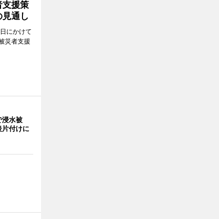
者支援策
の見通し
8日にかけて
被災者支援
で浸水被
後片付けに