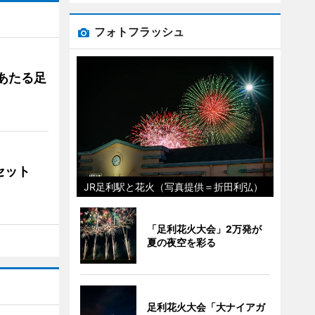
フォトフラッシュ
あたる足
ンセット
JR足利駅と花火（写真提供＝折田利弘）
「足利花火大会」2万発が
夏の夜空を彩る
足利花火大会「大ナイアガ