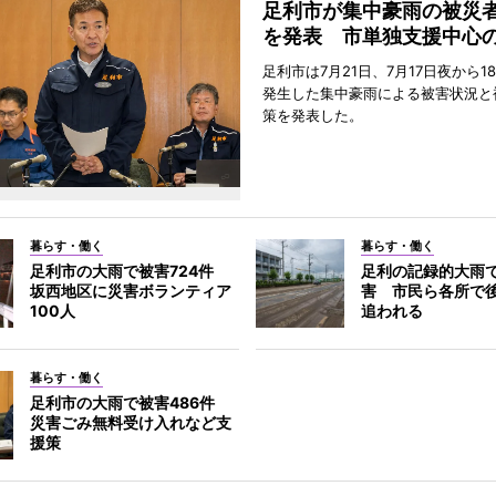
足利市が集中豪雨の被災
を発表 市単独支援中心
足利市は7月21日、7月17日夜から1
発生した集中豪雨による被害状況と
策を発表した。
暮らす・働く
暮らす・働く
足利市の大雨で被害724件
足利の記録的大雨
坂西地区に災害ボランティア
害 市民ら各所で
100人
追われる
暮らす・働く
足利市の大雨で被害486件
災害ごみ無料受け入れなど支
援策