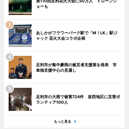
第110回足利花火大会に50万人 ドローンシ
ョーも
あしかがフラワーパーク駅で「M！LK」駅ジ
ャック 花火大会コラボ企画
足利市が集中豪雨の被災者支援策を発表 市
単独支援中心の見通し
足利市の大雨で被害724件 坂西地区に災害ボ
ランティア100人
もっと見る