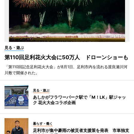
見る・遊ぶ
第110回足利花火大会に50万人 ドローンショーも
「第110回記念足利花火大会」が8月1日、足利市内を流れる渡良瀬川河
川敷で開催された。
見る・遊ぶ
あしかがフラワーパーク駅で「M！LK」駅ジャッ
ク 花火大会コラボ企画
暮らす・働く
足利市が集中豪雨の被災者支援策を発表 市単独支