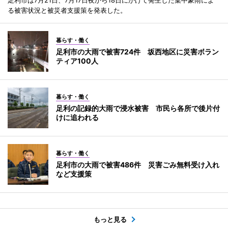
足利市は7月21日、7月17日夜から18日にかけて発生した集中豪雨によ
る被害状況と被災者支援策を発表した。
暮らす・働く
足利市の大雨で被害724件 坂西地区に災害ボラン
ティア100人
暮らす・働く
足利の記録的大雨で浸水被害 市民ら各所で後片付
けに追われる
暮らす・働く
足利市の大雨で被害486件 災害ごみ無料受け入れ
など支援策
もっと見る