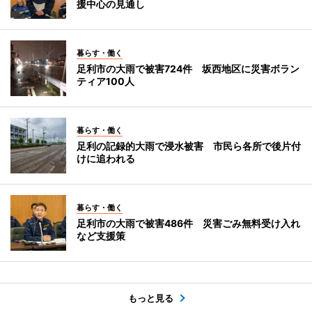
援中心の見通し
暮らす・働く
足利市の大雨で被害724件 坂西地区に災害ボラン
ティア100人
暮らす・働く
足利の記録的大雨で浸水被害 市民ら各所で後片付
けに追われる
暮らす・働く
足利市の大雨で被害486件 災害ごみ無料受け入れ
など支援策
もっと見る