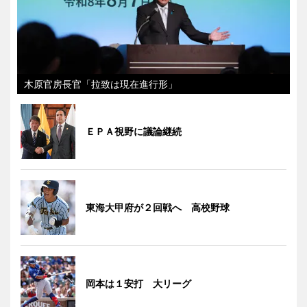
木原官房長官「拉致は現在進行形」
ＥＰＡ視野に議論継続
東海大甲府が２回戦へ 高校野球
岡本は１安打 大リーグ