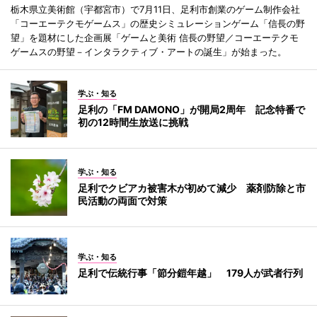
栃木県立美術館（宇都宮市）で7月11日、足利市創業のゲーム制作会社
「コーエーテクモゲームス」の歴史シミュレーションゲーム「信長の野
望」を題材にした企画展「ゲームと美術 信長の野望／コーエーテクモ
ゲームスの野望－インタラクティブ・アートの誕生」が始まった。
学ぶ・知る
足利の「FM DAMONO」が開局2周年 記念特番で
初の12時間生放送に挑戦
学ぶ・知る
足利でクビアカ被害木が初めて減少 薬剤防除と市
民活動の両面で対策
学ぶ・知る
足利で伝統行事「節分鎧年越」 179人が武者行列