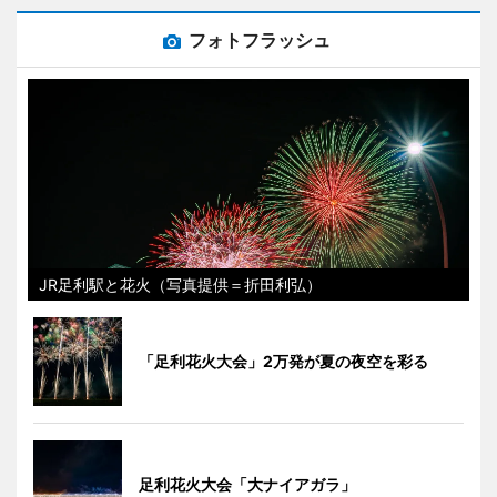
フォトフラッシュ
JR足利駅と花火（写真提供＝折田利弘）
「足利花火大会」2万発が夏の夜空を彩る
足利花火大会「大ナイアガラ」