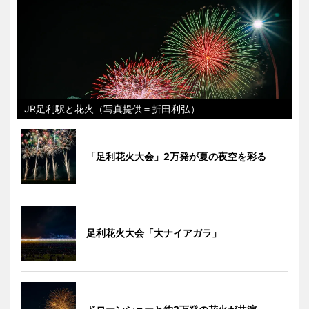
JR足利駅と花火（写真提供＝折田利弘）
「足利花火大会」2万発が夏の夜空を彩る
足利花火大会「大ナイアガラ」