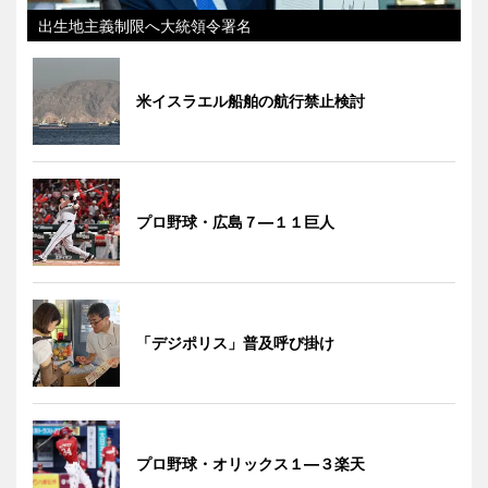
出生地主義制限へ大統領令署名
米イスラエル船舶の航行禁止検討
プロ野球・広島７―１１巨人
「デジポリス」普及呼び掛け
プロ野球・オリックス１―３楽天