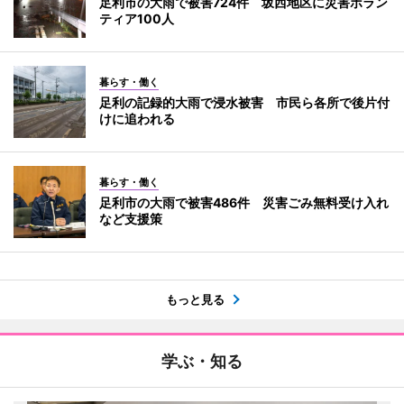
足利市の大雨で被害724件 坂西地区に災害ボラン
ティア100人
暮らす・働く
足利の記録的大雨で浸水被害 市民ら各所で後片付
けに追われる
暮らす・働く
足利市の大雨で被害486件 災害ごみ無料受け入れ
など支援策
もっと見る
学ぶ・知る