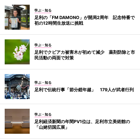
学ぶ・知る
足利の「FM DAMONO」が開局2周年 記念特番で
初の12時間生放送に挑戦
学ぶ・知る
足利でクビアカ被害木が初めて減少 薬剤防除と市
民活動の両面で対策
学ぶ・知る
足利で伝統行事「節分鎧年越」 179人が武者行列
学ぶ・知る
足利経済新聞の年間PV1位は、足利市立美術館の
「山姥切国広展」