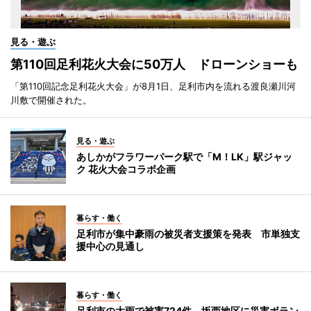
見る・遊ぶ
第110回足利花火大会に50万人 ドローンショーも
「第110回記念足利花火大会」が8月1日、足利市内を流れる渡良瀬川河
川敷で開催された。
見る・遊ぶ
あしかがフラワーパーク駅で「M！LK」駅ジャッ
ク 花火大会コラボ企画
暮らす・働く
足利市が集中豪雨の被災者支援策を発表 市単独支
援中心の見通し
暮らす・働く
足利市の大雨で被害724件 坂西地区に災害ボラン