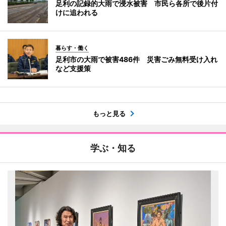
足利の記録的大雨で浸水被害 市民ら各所で後片付
けに追われる
暮らす・働く
足利市の大雨で被害486件 災害ごみ無料受け入れ
など支援策
もっと見る
学ぶ・知る