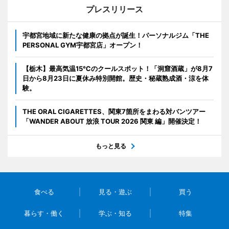
プレスリリース
宇都宮地域に新たな健康の拠点が誕生！パーソナルジム「THE
PERSONAL GYM宇都宮店」オープン！
【栃木】最高気温15℃のクールスポット！「洞窟酒蔵」が8月7
日から8月23日に夏休み特別開館。歴史・秘蔵熟成酒・涼を体
験。
THE ORAL CIGARETTES、関東7箇所をまわる対バンツアー
「WANDER ABOUT 放浪 TOUR 2026 関東 編」開催決定！
もっと見る
食べる
見る・遊ぶ
買う
暮らす・働く
学ぶ・知る
特集