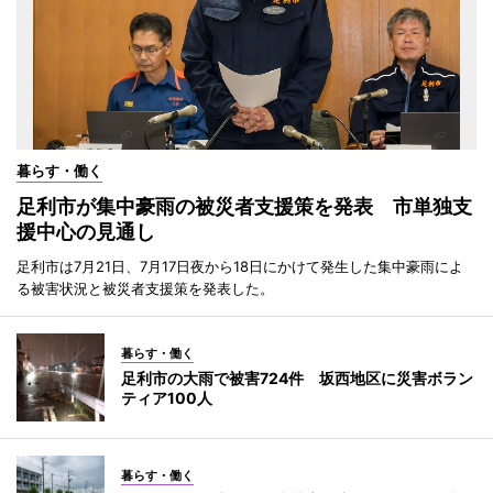
暮らす・働く
足利市が集中豪雨の被災者支援策を発表 市単独支
援中心の見通し
足利市は7月21日、7月17日夜から18日にかけて発生した集中豪雨によ
る被害状況と被災者支援策を発表した。
暮らす・働く
足利市の大雨で被害724件 坂西地区に災害ボラン
ティア100人
暮らす・働く