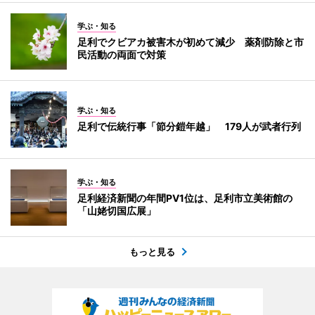
学ぶ・知る
足利でクビアカ被害木が初めて減少 薬剤防除と市
民活動の両面で対策
学ぶ・知る
足利で伝統行事「節分鎧年越」 179人が武者行列
学ぶ・知る
足利経済新聞の年間PV1位は、足利市立美術館の
「山姥切国広展」
もっと見る