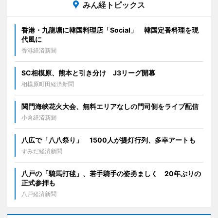
みん経トピックス
香港・九龍塘に韓国料理店「Social」 韓国定番料理を現
代風に
香港経済新聞
SC相模原、熊本と引き分け J3リーグ開幕
相模原町田経済新聞
関門海峡花火大会、無料エリアなしの門司側をライブ配信
小倉経済新聞
八広で「八八祭り」 1500人が提灯行列、多幸アートも
すみだ経済新聞
八戸の「騎馬打毬」、若手騎手の姿勇ましく 20年ぶりの
正式参拝も
八戸経済新聞