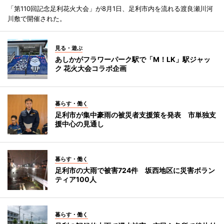
「第110回記念足利花火大会」が8月1日、足利市内を流れる渡良瀬川河
川敷で開催された。
見る・遊ぶ
あしかがフラワーパーク駅で「M！LK」駅ジャッ
ク 花火大会コラボ企画
暮らす・働く
足利市が集中豪雨の被災者支援策を発表 市単独支
援中心の見通し
暮らす・働く
足利市の大雨で被害724件 坂西地区に災害ボラン
ティア100人
暮らす・働く