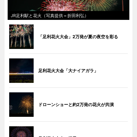
JR足利駅と花火（写真提供＝折田利弘）
「足利花火大会」2万発が夏の夜空を彩る
足利花火大会「大ナイアガラ」
ドローンショーと約2万発の花火が共演