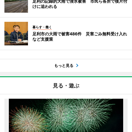
足利の記録的大雨で浸水被害 市民ら各所で後片付
けに追われる
暮らす・働く
足利市の大雨で被害486件 災害ごみ無料受け入れ
など支援策
もっと見る
見る・遊ぶ