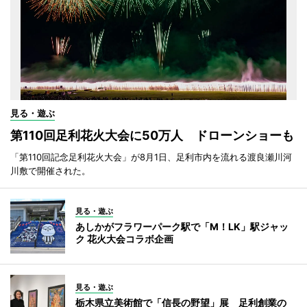
見る・遊ぶ
第110回足利花火大会に50万人 ドローンショーも
「第110回記念足利花火大会」が8月1日、足利市内を流れる渡良瀬川河
川敷で開催された。
見る・遊ぶ
あしかがフラワーパーク駅で「M！LK」駅ジャッ
ク 花火大会コラボ企画
見る・遊ぶ
栃木県立美術館で「信長の野望」展 足利創業の