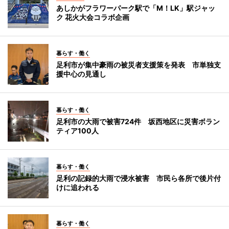
あしかがフラワーパーク駅で「M！LK」駅ジャッ
ク 花火大会コラボ企画
暮らす・働く
足利市が集中豪雨の被災者支援策を発表 市単独支
援中心の見通し
暮らす・働く
足利市の大雨で被害724件 坂西地区に災害ボラン
ティア100人
暮らす・働く
足利の記録的大雨で浸水被害 市民ら各所で後片付
けに追われる
暮らす・働く