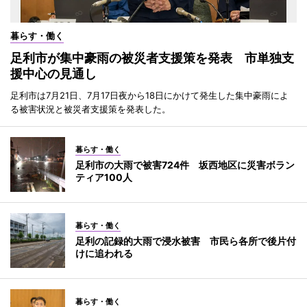
暮らす・働く
足利市が集中豪雨の被災者支援策を発表 市単独支
援中心の見通し
足利市は7月21日、7月17日夜から18日にかけて発生した集中豪雨によ
る被害状況と被災者支援策を発表した。
暮らす・働く
足利市の大雨で被害724件 坂西地区に災害ボラン
ティア100人
暮らす・働く
足利の記録的大雨で浸水被害 市民ら各所で後片付
けに追われる
暮らす・働く