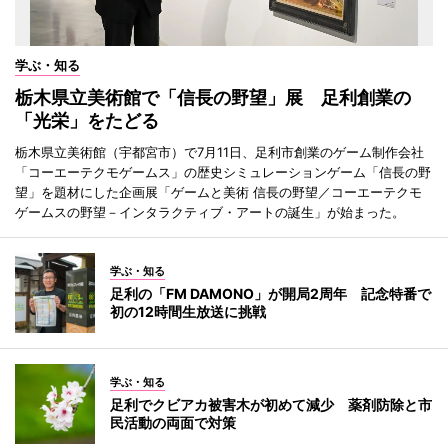
学ぶ・知る
栃木県立美術館で「信長の野望」展 足利創業の
「光栄」をたどる
栃木県立美術館（宇都宮市）で7月11日、足利市創業のゲーム制作会社
「コーエーテクモゲームス」の歴史シミュレーションゲーム「信長の野
望」を題材にした企画展「ゲームと美術 信長の野望／コーエーテクモ
ゲームスの野望－インタラクティブ・アートの誕生」が始まった。
学ぶ・知る
足利の「FM DAMONO」が開局2周年 記念特番で
初の12時間生放送に挑戦
学ぶ・知る
足利でクビアカ被害木が初めて減少 薬剤防除と市
民活動の両面で対策