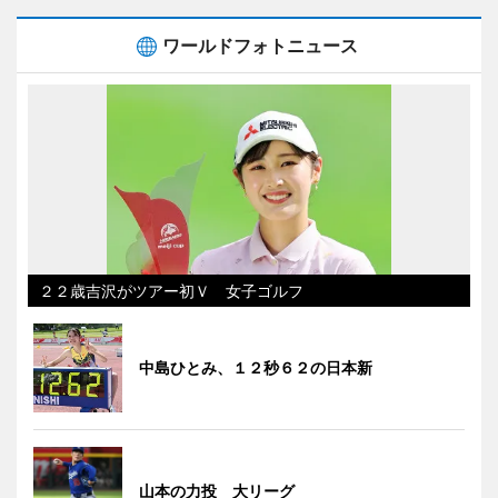
ワールドフォトニュース
２２歳吉沢がツアー初Ｖ 女子ゴルフ
中島ひとみ、１２秒６２の日本新
山本の力投 大リーグ