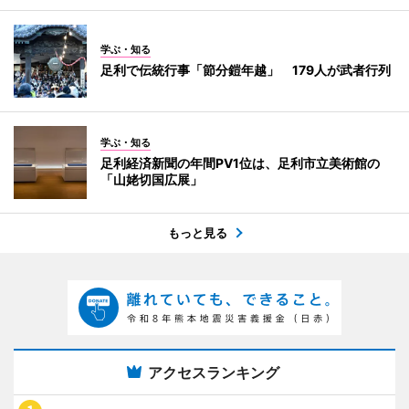
学ぶ・知る
足利で伝統行事「節分鎧年越」 179人が武者行列
学ぶ・知る
足利経済新聞の年間PV1位は、足利市立美術館の
「山姥切国広展」
もっと見る
アクセスランキング