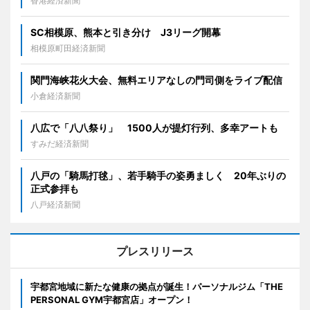
香港経済新聞
SC相模原、熊本と引き分け J3リーグ開幕
相模原町田経済新聞
関門海峡花火大会、無料エリアなしの門司側をライブ配信
小倉経済新聞
八広で「八八祭り」 1500人が提灯行列、多幸アートも
すみだ経済新聞
八戸の「騎馬打毬」、若手騎手の姿勇ましく 20年ぶりの
正式参拝も
八戸経済新聞
プレスリリース
宇都宮地域に新たな健康の拠点が誕生！パーソナルジム「THE
PERSONAL GYM宇都宮店」オープン！