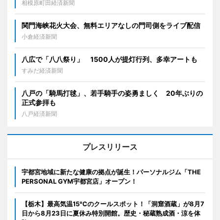
相模原町田経済新聞
関門海峡花火大会、無料エリアなしの門司側をライブ配信
小倉経済新聞
八広で「八八祭り」 1500人が提灯行列、多幸アートも
すみだ経済新聞
八戸の「騎馬打毬」、若手騎手の姿勇ましく 20年ぶりの
正式参拝も
八戸経済新聞
プレスリリース
宇都宮地域に新たな健康の拠点が誕生！パーソナルジム「THE
PERSONAL GYM宇都宮店」オープン！
【栃木】最高気温15℃のクールスポット！「洞窟酒蔵」が8月7
日から8月23日に夏休み特別開館。歴史・秘蔵熟成酒・涼を体