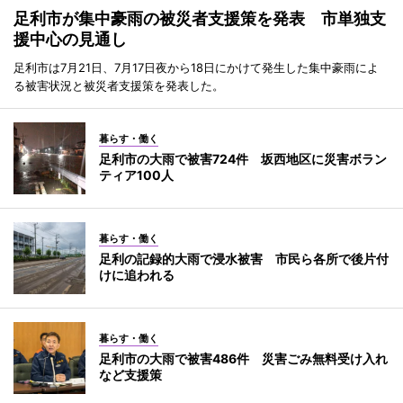
足利市が集中豪雨の被災者支援策を発表 市単独支
援中心の見通し
足利市は7月21日、7月17日夜から18日にかけて発生した集中豪雨によ
る被害状況と被災者支援策を発表した。
暮らす・働く
足利市の大雨で被害724件 坂西地区に災害ボラン
ティア100人
暮らす・働く
足利の記録的大雨で浸水被害 市民ら各所で後片付
けに追われる
暮らす・働く
足利市の大雨で被害486件 災害ごみ無料受け入れ
など支援策