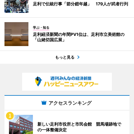
足利で伝統行事「節分鎧年越」 179人が武者行列
学ぶ・知る
足利経済新聞の年間PV1位は、足利市立美術館の
「山姥切国広展」
もっと見る
アクセスランキング
新しい足利市役所と市民会館 競馬場跡地で
の一体整備決定