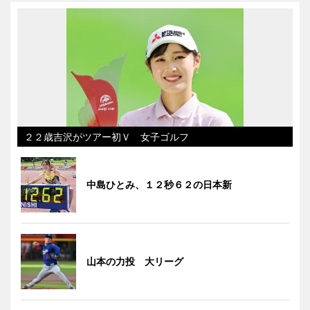
２２歳吉沢がツアー初Ｖ 女子ゴルフ
中島ひとみ、１２秒６２の日本新
山本の力投 大リーグ