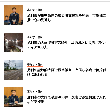
暮らす・働く
足利市が集中豪雨の被災者支援策を発表 市単独支
援中心の見通し
暮らす・働く
足利市の大雨で被害724件 坂西地区に災害ボラン
ティア100人
暮らす・働く
足利の記録的大雨で浸水被害 市民ら各所で後片付
けに追われる
暮らす・働く
足利市の大雨で被害486件 災害ごみ無料受け入れ
など支援策