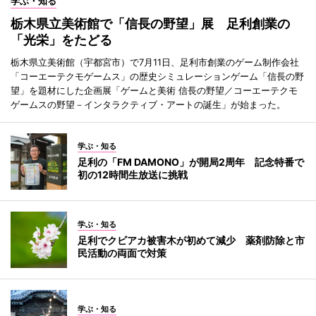
学ぶ・知る
栃木県立美術館で「信長の野望」展 足利創業の
「光栄」をたどる
栃木県立美術館（宇都宮市）で7月11日、足利市創業のゲーム制作会社
「コーエーテクモゲームス」の歴史シミュレーションゲーム「信長の野
望」を題材にした企画展「ゲームと美術 信長の野望／コーエーテクモ
ゲームスの野望－インタラクティブ・アートの誕生」が始まった。
学ぶ・知る
足利の「FM DAMONO」が開局2周年 記念特番で
初の12時間生放送に挑戦
学ぶ・知る
足利でクビアカ被害木が初めて減少 薬剤防除と市
民活動の両面で対策
学ぶ・知る