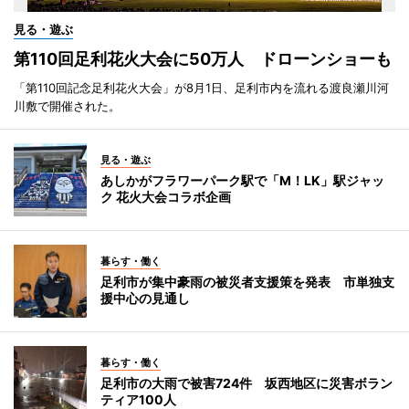
見る・遊ぶ
第110回足利花火大会に50万人 ドローンショーも
「第110回記念足利花火大会」が8月1日、足利市内を流れる渡良瀬川河
川敷で開催された。
見る・遊ぶ
あしかがフラワーパーク駅で「M！LK」駅ジャッ
ク 花火大会コラボ企画
暮らす・働く
足利市が集中豪雨の被災者支援策を発表 市単独支
援中心の見通し
暮らす・働く
足利市の大雨で被害724件 坂西地区に災害ボラン
ティア100人