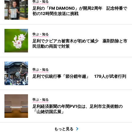
学ぶ・知る
足利の「FM DAMONO」が開局2周年 記念特番で
初の12時間生放送に挑戦
学ぶ・知る
足利でクビアカ被害木が初めて減少 薬剤防除と市
民活動の両面で対策
学ぶ・知る
足利で伝統行事「節分鎧年越」 179人が武者行列
学ぶ・知る
足利経済新聞の年間PV1位は、足利市立美術館の
「山姥切国広展」
もっと見る