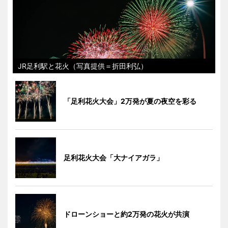
JR足利駅と花火（写真提供＝折田利弘）
「足利花火大会」2万発が夏の夜空を彩る
足利花火大会「大ナイアガラ」
ドローンショーと約2万発の花火が共演