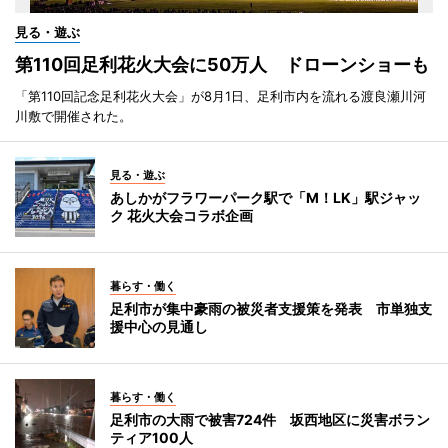
見る・遊ぶ
第110回足利花火大会に50万人 ドローンショーも
「第110回記念足利花火大会」が8月1日、足利市内を流れる渡良瀬川河
川敷で開催された。
見る・遊ぶ
あしかがフラワーパーク駅で「M！LK」駅ジャッ
ク 花火大会コラボ企画
暮らす・働く
足利市が集中豪雨の被災者支援策を発表 市単独支
援中心の見通し
暮らす・働く
足利市の大雨で被害724件 坂西地区に災害ボラン
ティア100人