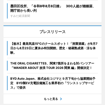
墨田区役所、「令和8年8月8日婚」 300人超が婚姻届、
開庁前から長い列
すみだ経済新聞
プレスリリース
【栃木】最高気温15℃のクールスポット！「洞窟酒蔵」が8月7
日から8月23日に夏休み特別開館。歴史・秘蔵熟成酒・涼を体
験。
THE ORAL CIGARETTES、関東7箇所をまわる対バンツアー
「WANDER ABOUT 放浪 TOUR 2026 関東 編」開催決定！
BYD Auto Japan、株式会社コジマと９月下旬から協業開始予
定 BYD製EV充電設備施工を業界初の「ワンストップサービ
ス」で提供
もっと見る