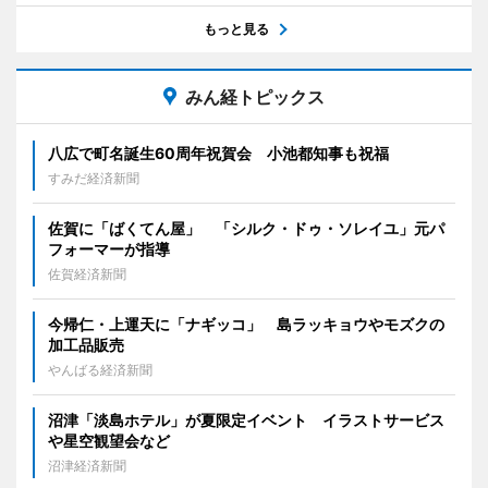
もっと見る
みん経トピックス
八広で町名誕生60周年祝賀会 小池都知事も祝福
すみだ経済新聞
佐賀に「ばくてん屋」 「シルク・ドゥ・ソレイユ」元パ
フォーマーが指導
佐賀経済新聞
今帰仁・上運天に「ナギッコ」 島ラッキョウやモズクの
加工品販売
やんばる経済新聞
沼津「淡島ホテル」が夏限定イベント イラストサービス
や星空観望会など
沼津経済新聞