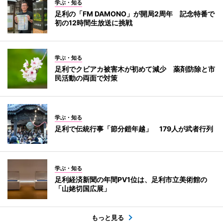
学ぶ・知る
足利の「FM DAMONO」が開局2周年 記念特番で
初の12時間生放送に挑戦
学ぶ・知る
足利でクビアカ被害木が初めて減少 薬剤防除と市
民活動の両面で対策
学ぶ・知る
足利で伝統行事「節分鎧年越」 179人が武者行列
学ぶ・知る
足利経済新聞の年間PV1位は、足利市立美術館の
「山姥切国広展」
もっと見る