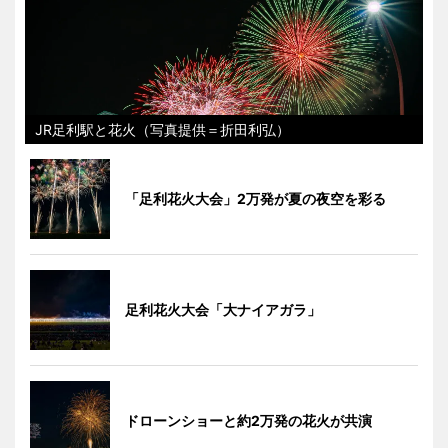
JR足利駅と花火（写真提供＝折田利弘）
「足利花火大会」2万発が夏の夜空を彩る
足利花火大会「大ナイアガラ」
ドローンショーと約2万発の花火が共演