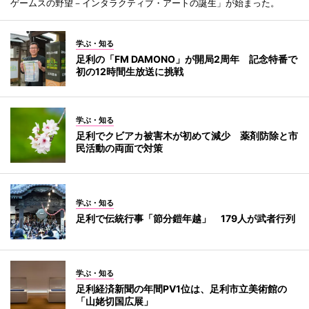
ゲームスの野望－インタラクティブ・アートの誕生」が始まった。
学ぶ・知る
足利の「FM DAMONO」が開局2周年 記念特番で
初の12時間生放送に挑戦
学ぶ・知る
足利でクビアカ被害木が初めて減少 薬剤防除と市
民活動の両面で対策
学ぶ・知る
足利で伝統行事「節分鎧年越」 179人が武者行列
学ぶ・知る
足利経済新聞の年間PV1位は、足利市立美術館の
「山姥切国広展」