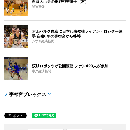
白鴎大出身の荒谷裕秀選手（右）
関連画像
アルバルク東京に日本代表候補ライアン・ロシター選
手 在籍8年の宇都宮から移籍
シブヤ経済新聞
茨城ロボッツが公開練習 ファン420人が参加
水戸経済新聞
宇都宮ブレックス