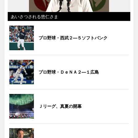
あいさつされる悠仁さま
プロ野球・西武２―５ソフトバンク
プロ野球・ＤｅＮＡ２―１広島
Ｊリーグ、真夏の開幕