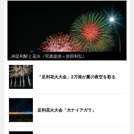
JR足利駅と花火（写真提供＝折田利弘）
「足利花火大会」2万発が夏の夜空を彩る
足利花火大会「大ナイアガラ」