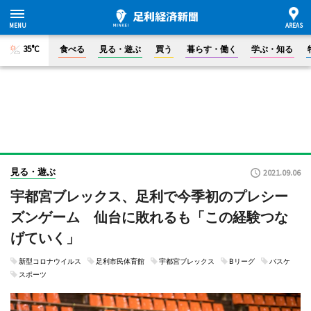
35°C
食べる
見る・遊ぶ
買う
暮らす・働く
学ぶ・知る
見る・遊ぶ
2021.09.06
宇都宮ブレックス、足利で今季初のプレシー
ズンゲーム 仙台に敗れるも「この経験つな
げていく」
新型コロナウイルス
足利市民体育館
宇都宮ブレックス
Bリーグ
バスケ
スポーツ