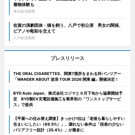
着物体験も
本庄経済新聞
佐賀の演劇団体・猫を飼う、八戸で初公演 男女の関係、
ピアノや彫刻を交えて
八戸経済新聞
プレスリリース
THE ORAL CIGARETTES、関東7箇所をまわる対バンツアー
「WANDER ABOUT 放浪 TOUR 2026 関東 編」開催決定！
BYD Auto Japan、株式会社コジマと９月下旬から協業開始予
定 BYD製EV充電設備施工を業界初の「ワンストップサービ
ス」で提供
【平屋への住み替え調査】きっかけ1位は「老後も暮らしやすい
住まいにしたい（69.5%）」。譲れない条件は「段差の少ない
バリアフリー設計（25.4%）」が最多に