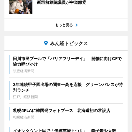
新垣前衆院議員が中道離党
もっと見る
みん経トピックス
田川市民プールで「バリアフリーデイ」 開催に向けCFで
協力呼びかけ
筑豊経済新聞
3年連続甲子園出場の関東一高を応援 グリーンパレスが特
別ランチ
江戸川経済新聞
札幌4PLAに韓国発フォトブース 北海道初の常設店
札幌経済新聞
イオンタウン上里で「伝統芸能まつり」 獅子舞や太鼓、