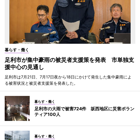
暮らす・働く
足利市が集中豪雨の被災者支援策を発表 市単独支
援中心の見通し
足利市は7月21日、7月17日夜から18日にかけて発生した集中豪雨によ
る被害状況と被災者支援策を発表した。
暮らす・働く
足利市の大雨で被害724件 坂西地区に災害ボラン
ティア100人
暮らす・働く