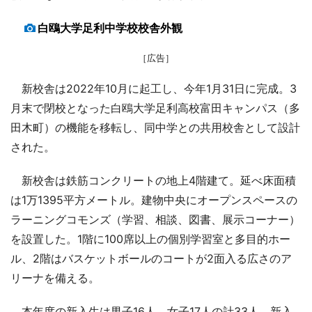
白鴎大学足利中学校校舎外観
［広告］
新校舎は2022年10月に起工し、今年1月31日に完成。3
月末で閉校となった白鴎大学足利高校富田キャンパス（多
田木町）の機能を移転し、同中学との共用校舎として設計
された。
新校舎は鉄筋コンクリートの地上4階建て。延べ床面積
は1万1395平方メートル。建物中央にオープンスペースの
ラーニングコモンズ（学習、相談、図書、展示コーナー）
を設置した。1階に100席以上の個別学習室と多目的ホー
ル、2階はバスケットボールのコートが2面入る広さのア
リーナを備える。
本年度の新入生は男子16人、女子17人の計33人。新入