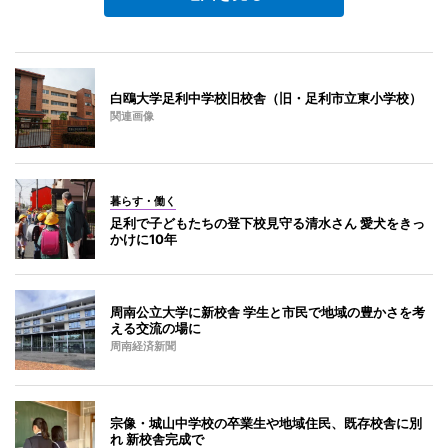
白鴎大学足利中学校旧校舎（旧・足利市立東小学校）
関連画像
暮らす・働く
足利で子どもたちの登下校見守る清水さん 愛犬をきっ
かけに10年
周南公立大学に新校舎 学生と市民で地域の豊かさを考
える交流の場に
周南経済新聞
宗像・城山中学校の卒業生や地域住民、既存校舎に別
れ 新校舎完成で