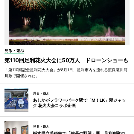
見る・遊ぶ
第110回足利花火大会に50万人 ドローンショーも
「第110回記念足利花火大会」が8月1日、足利市内を流れる渡良瀬川河
川敷で開催された。
見る・遊ぶ
あしかがフラワーパーク駅で「M！LK」駅ジャッ
ク 花火大会コラボ企画
見る・遊ぶ
栃木県立美術館で「信長の野望」展 足利創業の