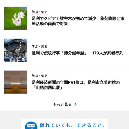
学ぶ・知る
足利でクビアカ被害木が初めて減少 薬剤防除と市
民活動の両面で対策
学ぶ・知る
足利で伝統行事「節分鎧年越」 179人が武者行列
学ぶ・知る
足利経済新聞の年間PV1位は、足利市立美術館の
「山姥切国広展」
もっと見る