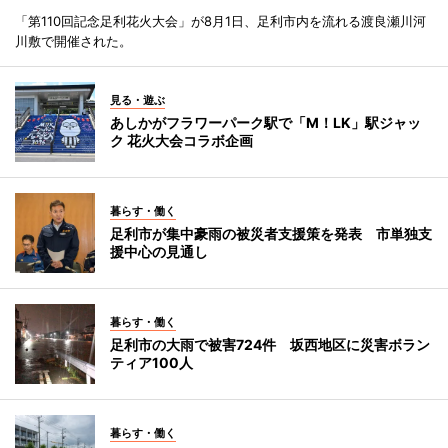
「第110回記念足利花火大会」が8月1日、足利市内を流れる渡良瀬川河
川敷で開催された。
見る・遊ぶ
あしかがフラワーパーク駅で「M！LK」駅ジャッ
ク 花火大会コラボ企画
暮らす・働く
足利市が集中豪雨の被災者支援策を発表 市単独支
援中心の見通し
暮らす・働く
足利市の大雨で被害724件 坂西地区に災害ボラン
ティア100人
暮らす・働く