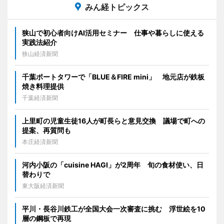
みん経トピックス
狭山で初心者向けAI活用セミナー 仕事や暮らしに使える
実践法紹介
狭山経済新聞
千葉ポートタワーで「BLUE＆FIRE mini」 地元店が鉄板
焼き料理提供
千葉経済新聞
上里町の児童生徒16人が町長らと意見交換 議場で町への
提案、再質問も
本庄経済新聞
河内小阪の「cuisine HAGI」が2周年 旬の食材使い、日
替わりで
東大阪経済新聞
平川・長谷川鉄工が全国大会一次審査に挑む 浮世絵を10
層の鋼板で再現