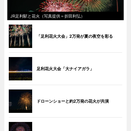
JR足利駅と花火（写真提供＝折田利弘）
「足利花火大会」2万発が夏の夜空を彩る
足利花火大会「大ナイアガラ」
ドローンショーと約2万発の花火が共演