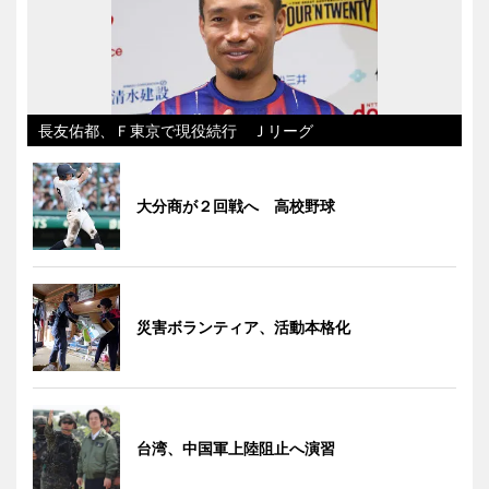
長友佑都、Ｆ東京で現役続行 Ｊリーグ
大分商が２回戦へ 高校野球
災害ボランティア、活動本格化
台湾、中国軍上陸阻止へ演習