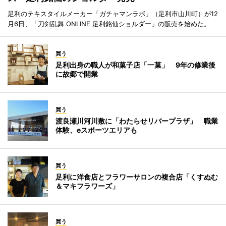
足利のテキスタイルメーカー「ガチャマンラボ」（足利市山川町）が12
月6日、「刀剣乱舞 ONLINE 足利銘仙ショルダー」の販売を始めた。
買う
足利出身の職人が和菓子店「一菓」 9年の修業後
に故郷で開業
買う
渡良瀬川河川敷に「わたらせリバープラザ」 職業
体験、eスポーツエリアも
買う
足利に洋食店とフラワーサロンの複合店「くすぬむ
＆マキフラワーズ」
買う