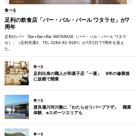
食べる
足利の飲食店「バー・バル・バール ワタラセ」が7
周年
足利のバー「Bar×Bar×Bar WATARASE（バー・バル・バール ワタラ
セ）」（足利市通2、TEL 0284-82-9261）が7月2日で7周年を迎え
た。
食べる
足利出身の職人が和菓子店「一菓」 9年の修業後
に故郷で開業
食べる
渡良瀬川河川敷に「わたらせリバープラザ」 職業
体験、eスポーツエリアも
食べる