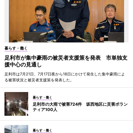
暮らす・働く
足利市が集中豪雨の被災者支援策を発表 市単独支
援中心の見通し
足利市は7月21日、7月17日夜から18日にかけて発生した集中豪雨によ
る被害状況と被災者支援策を発表した。
暮らす・働く
足利市の大雨で被害724件 坂西地区に災害ボラン
ティア100人
暮らす・働く