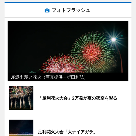
フォトフラッシュ
JR足利駅と花火（写真提供＝折田利弘）
「足利花火大会」2万発が夏の夜空を彩る
足利花火大会「大ナイアガラ」