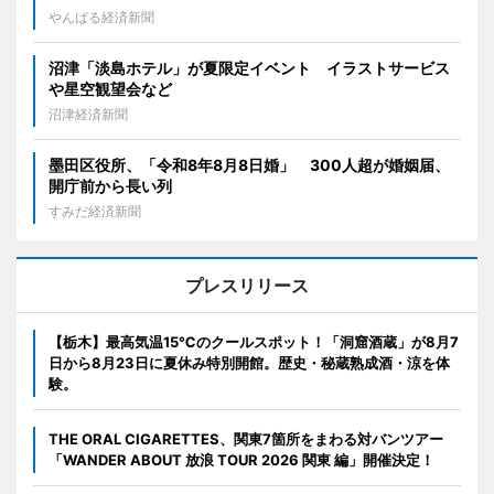
やんばる経済新聞
沼津「淡島ホテル」が夏限定イベント イラストサービス
や星空観望会など
沼津経済新聞
墨田区役所、「令和8年8月8日婚」 300人超が婚姻届、
開庁前から長い列
すみだ経済新聞
プレスリリース
【栃木】最高気温15℃のクールスポット！「洞窟酒蔵」が8月7
日から8月23日に夏休み特別開館。歴史・秘蔵熟成酒・涼を体
験。
THE ORAL CIGARETTES、関東7箇所をまわる対バンツアー
「WANDER ABOUT 放浪 TOUR 2026 関東 編」開催決定！