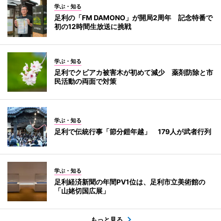
学ぶ・知る
足利の「FM DAMONO」が開局2周年 記念特番で
初の12時間生放送に挑戦
学ぶ・知る
足利でクビアカ被害木が初めて減少 薬剤防除と市
民活動の両面で対策
学ぶ・知る
足利で伝統行事「節分鎧年越」 179人が武者行列
学ぶ・知る
足利経済新聞の年間PV1位は、足利市立美術館の
「山姥切国広展」
もっと見る