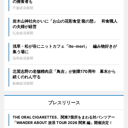
の捕食者も
千葉経済新聞
岩木山神社向かいに「お山の花彩食堂 龍の憩」 和食職人
の夫婦が経営
弘前経済新聞
浅草・松が谷にニットカフェ「ito-mori」 編み物好きが
集う場に
浅草経済新聞
北習志野の老舗精肉店「鳥吉」が創業170周年 幕末から
続くのれん守る
船橋経済新聞
プレスリリース
THE ORAL CIGARETTES、関東7箇所をまわる対バンツアー
「WANDER ABOUT 放浪 TOUR 2026 関東 編」開催決定！