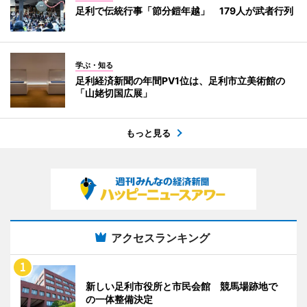
足利で伝統行事「節分鎧年越」 179人が武者行列
学ぶ・知る
足利経済新聞の年間PV1位は、足利市立美術館の
「山姥切国広展」
もっと見る
アクセスランキング
新しい足利市役所と市民会館 競馬場跡地で
の一体整備決定