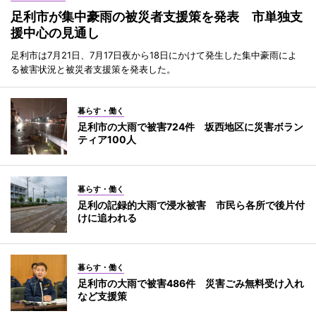
足利市が集中豪雨の被災者支援策を発表 市単独支
援中心の見通し
足利市は7月21日、7月17日夜から18日にかけて発生した集中豪雨によ
る被害状況と被災者支援策を発表した。
暮らす・働く
足利市の大雨で被害724件 坂西地区に災害ボラン
ティア100人
暮らす・働く
足利の記録的大雨で浸水被害 市民ら各所で後片付
けに追われる
暮らす・働く
足利市の大雨で被害486件 災害ごみ無料受け入れ
など支援策