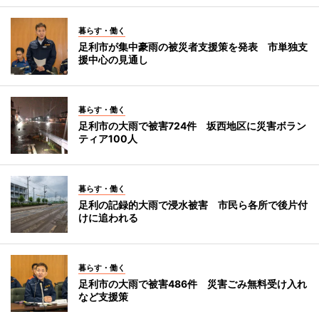
暮らす・働く
足利市が集中豪雨の被災者支援策を発表 市単独支
援中心の見通し
暮らす・働く
足利市の大雨で被害724件 坂西地区に災害ボラン
ティア100人
暮らす・働く
足利の記録的大雨で浸水被害 市民ら各所で後片付
けに追われる
暮らす・働く
足利市の大雨で被害486件 災害ごみ無料受け入れ
など支援策