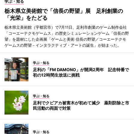
学ぶ・知る
栃木県立美術館で「信長の野望」展 足利創業の
「光栄」をたどる
栃木県立美術館（宇都宮市）で7月11日、足利市創業のゲーム制作会社
「コーエーテクモゲームス」の歴史シミュレーションゲーム「信長の野
望」を題材にした企画展「ゲームと美術 信長の野望／コーエーテクモ
ゲームスの野望－インタラクティブ・アートの誕生」が始まった。
学ぶ・知る
足利の「FM DAMONO」が開局2周年 記念特番で
初の12時間生放送に挑戦
学ぶ・知る
足利でクビアカ被害木が初めて減少 薬剤防除と市
民活動の両面で対策
学ぶ・知る