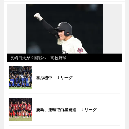
長崎日大が２回戦へ 高校野球
喜ぶ植中 Ｊリーグ
鹿島、逆転で白星発進 Ｊリーグ