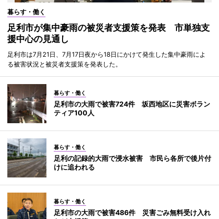
暮らす・働く
足利市が集中豪雨の被災者支援策を発表 市単独支
援中心の見通し
足利市は7月21日、7月17日夜から18日にかけて発生した集中豪雨によ
る被害状況と被災者支援策を発表した。
暮らす・働く
足利市の大雨で被害724件 坂西地区に災害ボラン
ティア100人
暮らす・働く
足利の記録的大雨で浸水被害 市民ら各所で後片付
けに追われる
暮らす・働く
足利市の大雨で被害486件 災害ごみ無料受け入れ