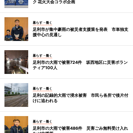
ク 花火大会コラボ企画
暮らす・働く
足利市が集中豪雨の被災者支援策を発表 市単独支
援中心の見通し
暮らす・働く
足利市の大雨で被害724件 坂西地区に災害ボラン
ティア100人
暮らす・働く
足利の記録的大雨で浸水被害 市民ら各所で後片付
けに追われる
暮らす・働く
足利市の大雨で被害486件 災害ごみ無料受け入れ