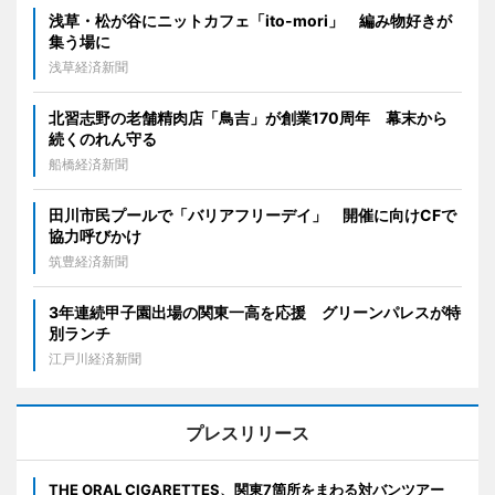
浅草・松が谷にニットカフェ「ito-mori」 編み物好きが
集う場に
浅草経済新聞
北習志野の老舗精肉店「鳥吉」が創業170周年 幕末から
続くのれん守る
船橋経済新聞
田川市民プールで「バリアフリーデイ」 開催に向けCFで
協力呼びかけ
筑豊経済新聞
3年連続甲子園出場の関東一高を応援 グリーンパレスが特
別ランチ
江戸川経済新聞
プレスリリース
THE ORAL CIGARETTES、関東7箇所をまわる対バンツアー