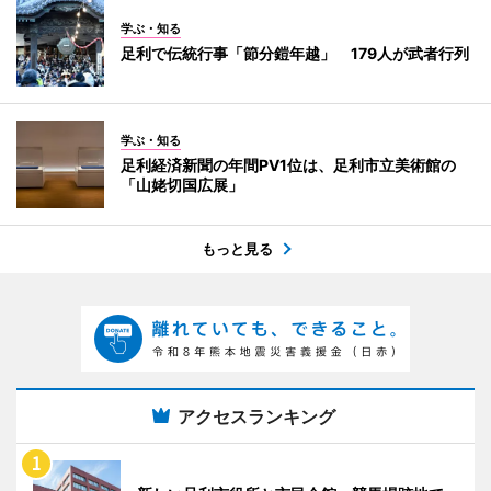
学ぶ・知る
足利で伝統行事「節分鎧年越」 179人が武者行列
学ぶ・知る
足利経済新聞の年間PV1位は、足利市立美術館の
「山姥切国広展」
もっと見る
アクセスランキング