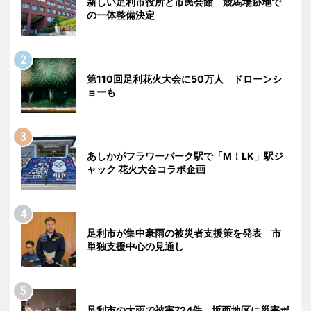
新しい足利市役所と市民会館 競馬場跡地で
の一体整備決定
第110回足利花火大会に50万人 ドローンシ
ョーも
あしかがフラワーパーク駅で「M！LK」駅ジ
ャック 花火大会コラボ企画
足利市が集中豪雨の被災者支援策を発表 市
単独支援中心の見通し
足利市の大雨で被害724件 坂西地区に災害ボ