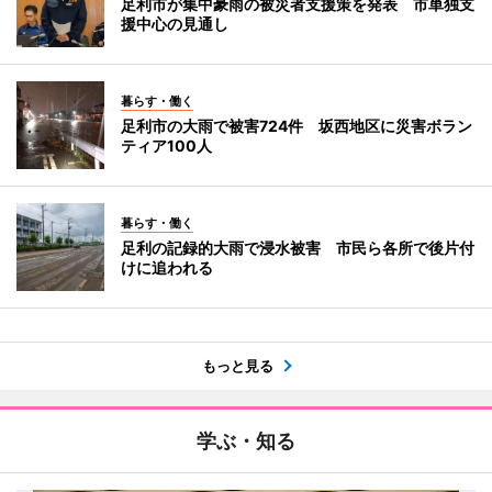
足利市が集中豪雨の被災者支援策を発表 市単独支
援中心の見通し
暮らす・働く
足利市の大雨で被害724件 坂西地区に災害ボラン
ティア100人
暮らす・働く
足利の記録的大雨で浸水被害 市民ら各所で後片付
けに追われる
もっと見る
学ぶ・知る