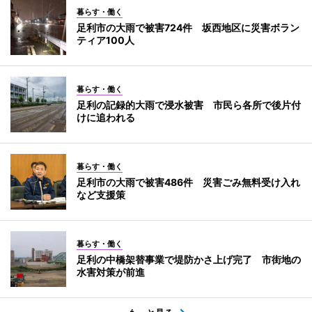
暮らす・働く
足利市の大雨で被害724件 坂西地区に災害ボラン
ティア100人
暮らす・働く
足利の記録的大雨で浸水被害 市民ら各所で後片付
けに追われる
暮らす・働く
足利市の大雨で被害486件 災害ごみ無料受け入れ
など支援策
暮らす・働く
足利の中橋架替事業で堤防かさ上げ完了 市街地の
水害対策が前進