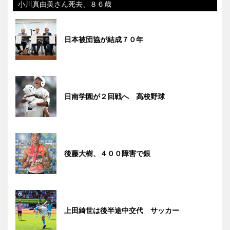
小川真由美さん死去、８６歳
日本被団協が結成７０年
日南学園が２回戦へ 高校野球
後藤大樹、４００障害で銀
上田綺世は後半途中交代 サッカー