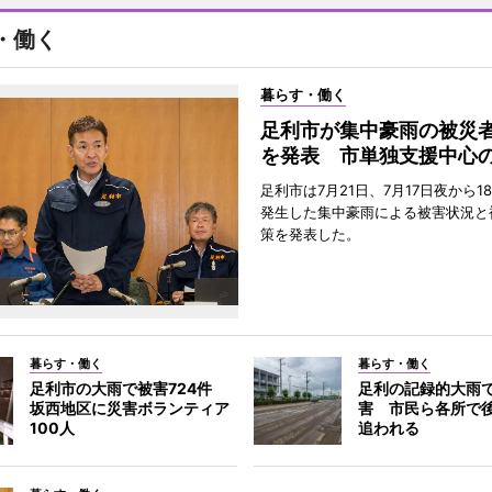
・働く
暮らす・働く
足利市が集中豪雨の被災
を発表 市単独支援中心
足利市は7月21日、7月17日夜から1
発生した集中豪雨による被害状況と
策を発表した。
暮らす・働く
暮らす・働く
足利市の大雨で被害724件
足利の記録的大雨
坂西地区に災害ボランティア
害 市民ら各所で
100人
追われる