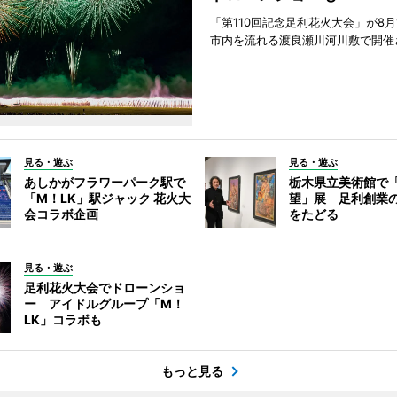
「第110回記念足利花火大会」が8月
市内を流れる渡良瀬川河川敷で開催
見る・遊ぶ
見る・遊ぶ
あしかがフラワーパーク駅で
栃木県立美術館で
「M！LK」駅ジャック 花火大
望」展 足利創業
会コラボ企画
をたどる
見る・遊ぶ
足利花火大会でドローンショ
ー アイドルグループ「M！
LK」コラボも
もっと見る