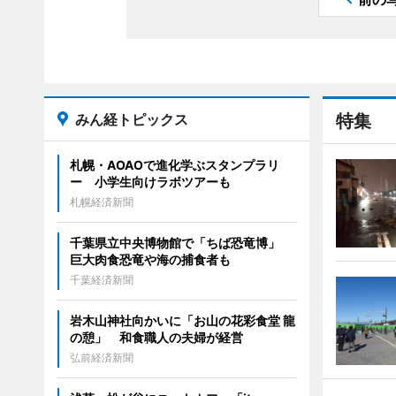
みん経トピックス
特集
札幌・AOAOで進化学ぶスタンプラリ
ー 小学生向けラボツアーも
札幌経済新聞
千葉県立中央博物館で「ちば恐竜博」
巨大肉食恐竜や海の捕食者も
千葉経済新聞
岩木山神社向かいに「お山の花彩食堂 龍
の憩」 和食職人の夫婦が経営
弘前経済新聞