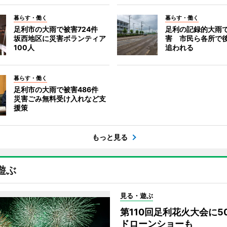
暮らす・働く
暮らす・働く
足利市の大雨で被害724件
足利の記録的大雨
坂西地区に災害ボランティア
害 市民ら各所で
100人
追われる
暮らす・働く
足利市の大雨で被害486件
災害ごみ無料受け入れなど支
援策
もっと見る
遊ぶ
見る・遊ぶ
第110回足利花火大会に
ドローンショーも