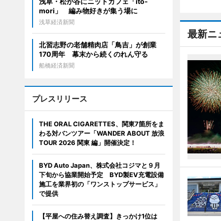
浅草・松が谷にニットカフェ「ito-
mori」 編み物好きが集う場に
浅草経済新聞
最新ニ
北習志野の老舗精肉店「鳥吉」が創業
170周年 幕末から続くのれん守る
船橋経済新聞
プレスリリース
THE ORAL CIGARETTES、関東7箇所をま
わる対バンツアー「WANDER ABOUT 放浪
TOUR 2026 関東 編」開催決定！
BYD Auto Japan、株式会社コジマと９月
下旬から協業開始予定 BYD製EV充電設備
施工を業界初の「ワンストップサービス」
で提供
【平屋への住み替え調査】きっかけ1位は