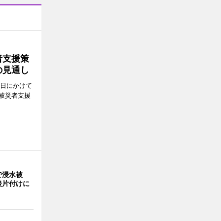
者支援策
の見通し
8日にかけて
被災者支援
で浸水被
後片付けに