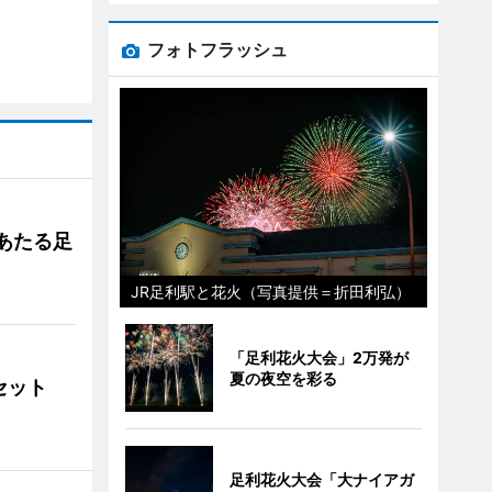
フォトフラッシュ
あたる足
JR足利駅と花火（写真提供＝折田利弘）
「足利花火大会」2万発が
夏の夜空を彩る
ンセット
足利花火大会「大ナイアガ