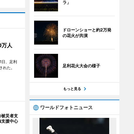
ラ」
ドローンショーと約2万発
の花火が共演
50万人
1日、足利
足利花火大会の様子
された。
もっと見る
ワールドフォトニュース
の被災者支
独支援中心