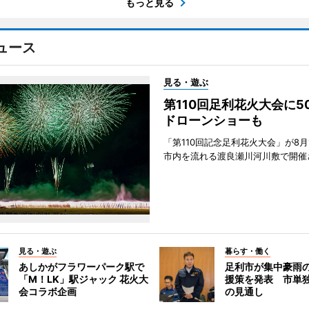
もっと見る
ュース
見る・遊ぶ
第110回足利花火大会に
ドローンショーも
「第110回記念足利花火大会」が8月
市内を流れる渡良瀬川河川敷で開催
見る・遊ぶ
暮らす・働く
あしかがフラワーパーク駅で
足利市が集中豪雨
「M！LK」駅ジャック 花火大
援策を発表 市単
会コラボ企画
の見通し