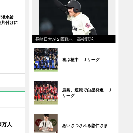
で浸水被
後片付けに
長崎日大が２回戦へ 高校野球
喜ぶ植中 Ｊリーグ
鹿島、逆転で白星発進 Ｊ
リーグ
50万人
あいさつされる悠仁さま