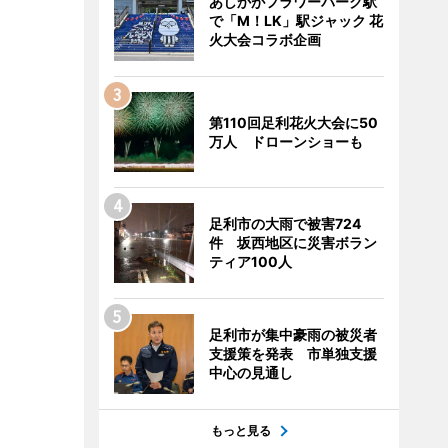
あしかがフラワーパーク駅
で「M！LK」駅ジャック 花
火大会コラボ企画
第110回足利花火大会に50
万人 ドローンショーも
足利市の大雨で被害724
件 坂西地区に災害ボラン
ティア100人
足利市が集中豪雨の被災者
支援策を発表 市単独支援
中心の見通し
もっと見る