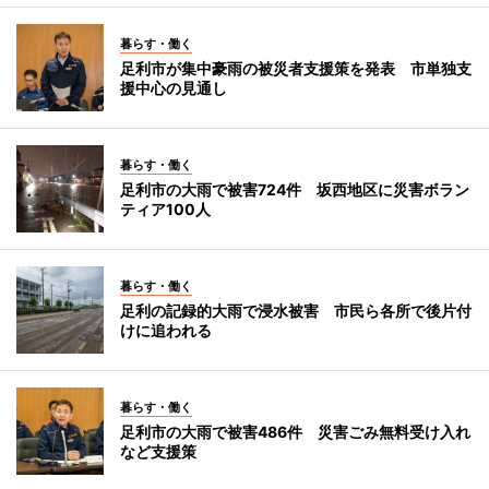
暮らす・働く
足利市が集中豪雨の被災者支援策を発表 市単独支
援中心の見通し
暮らす・働く
足利市の大雨で被害724件 坂西地区に災害ボラン
ティア100人
暮らす・働く
足利の記録的大雨で浸水被害 市民ら各所で後片付
けに追われる
暮らす・働く
足利市の大雨で被害486件 災害ごみ無料受け入れ
など支援策