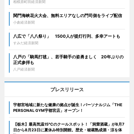
相模原町田経済新聞
関門海峡花火大会、無料エリアなしの門司側をライブ配信
小倉経済新聞
八広で「八八祭り」 1500人が提灯行列、多幸アートも
すみだ経済新聞
八戸の「騎馬打毬」、若手騎手の姿勇ましく 20年ぶりの
正式参拝も
八戸経済新聞
プレスリリース
宇都宮地域に新たな健康の拠点が誕生！パーソナルジム「THE
PERSONAL GYM宇都宮店」オープン！
【栃木】最高気温15℃のクールスポット！「洞窟酒蔵」が8月7
日から8月23日に夏休み特別開館。歴史・秘蔵熟成酒・涼を体