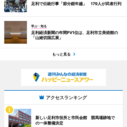
足利で伝統行事「節分鎧年越」 179人が武者行列
学ぶ・知る
足利経済新聞の年間PV1位は、足利市立美術館の
「山姥切国広展」
もっと見る
アクセスランキング
新しい足利市役所と市民会館 競馬場跡地で
の一体整備決定