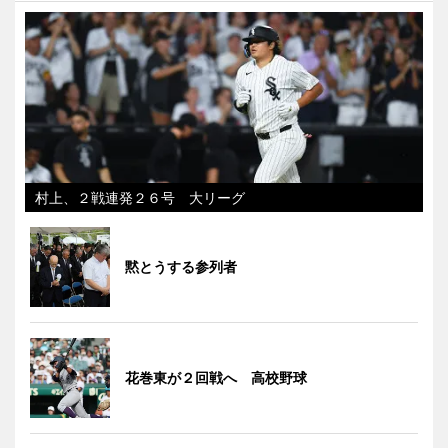
村上、２戦連発２６号 大リーグ
黙とうする参列者
花巻東が２回戦へ 高校野球