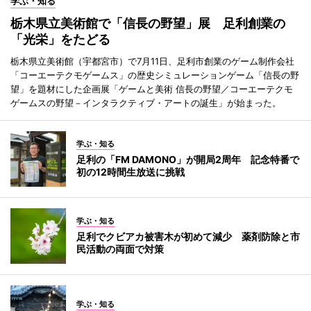
学ぶ・知る
栃木県立美術館で「信長の野望」展 足利創業の
「光栄」をたどる
栃木県立美術館（宇都宮市）で7月11日、足利市創業のゲーム制作会社
「コーエーテクモゲームス」の歴史シミュレーションゲーム「信長の野
望」を題材にした企画展「ゲームと美術 信長の野望／コーエーテクモ
ゲームスの野望－インタラクティブ・アートの誕生」が始まった。
学ぶ・知る
足利の「FM DAMONO」が開局2周年 記念特番で
初の12時間生放送に挑戦
学ぶ・知る
足利でクビアカ被害木が初めて減少 薬剤防除と市
民活動の両面で対策
学ぶ・知る