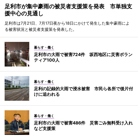
足利市が集中豪雨の被災者支援策を発表 市単独支
援中心の見通し
足利市は7月21日、7月17日夜から18日にかけて発生した集中豪雨によ
る被害状況と被災者支援策を発表した。
暮らす・働く
足利市の大雨で被害724件 坂西地区に災害ボラン
ティア100人
暮らす・働く
足利の記録的大雨で浸水被害 市民ら各所で後片付
けに追われる
暮らす・働く
足利市の大雨で被害486件 災害ごみ無料受け入れ
など支援策