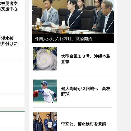
の被災者支
独支援中心
で浸水被
外国人受け入れ方針、議論開始
後片付けに
大型台風１３号、沖縄本島
直撃
健大高崎が２回戦へ 高校
野球
中立公、補正検討を要請