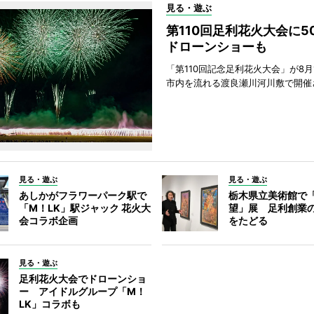
見る・遊ぶ
第110回足利花火大会に
ドローンショーも
「第110回記念足利花火大会」が8月
市内を流れる渡良瀬川河川敷で開催
見る・遊ぶ
見る・遊ぶ
あしかがフラワーパーク駅で
栃木県立美術館で
「M！LK」駅ジャック 花火大
望」展 足利創業
会コラボ企画
をたどる
見る・遊ぶ
足利花火大会でドローンショ
ー アイドルグループ「M！
LK」コラボも