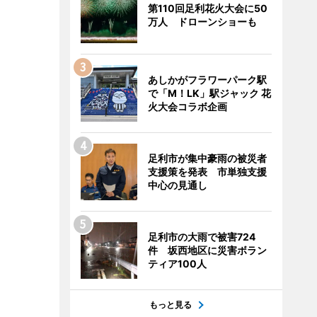
第110回足利花火大会に50
万人 ドローンショーも
あしかがフラワーパーク駅
で「M！LK」駅ジャック 花
火大会コラボ企画
足利市が集中豪雨の被災者
支援策を発表 市単独支援
中心の見通し
足利市の大雨で被害724
件 坂西地区に災害ボラン
ティア100人
もっと見る