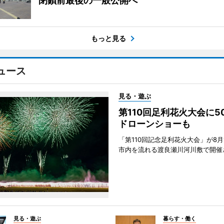
閉鎖前最後の一般公開へ
もっと見る
ュース
見る・遊ぶ
第110回足利花火大会に
ドローンショーも
「第110回記念足利花火大会」が8月
市内を流れる渡良瀬川河川敷で開催
見る・遊ぶ
暮らす・働く