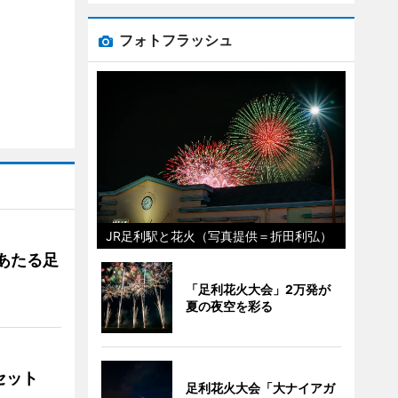
フォトフラッシュ
JR足利駅と花火（写真提供＝折田利弘）
あたる足
「足利花火大会」2万発が
夏の夜空を彩る
ンセット
足利花火大会「大ナイアガ