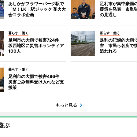
あしかがフラワーパーク駅で
足利市が集中豪雨
「M！LK」駅ジャック 花火大
援策を発表 市単
会コラボ企画
の見通し
暮らす・働く
暮らす・働く
足利市の大雨で被害724件
足利の記録的大雨
坂西地区に災害ボランティア
害 市民ら各所で
100人
追われる
暮らす・働く
足利市の大雨で被害486件
災害ごみ無料受け入れなど支
援策
もっと見る
遊ぶ