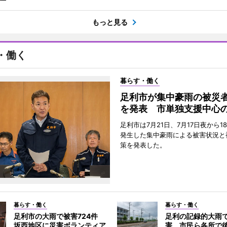
もっと見る
・働く
暮らす・働く
足利市が集中豪雨の被災
を発表 市単独支援中心
足利市は7月21日、7月17日夜から1
発生した集中豪雨による被害状況と
策を発表した。
暮らす・働く
暮らす・働く
足利市の大雨で被害724件
足利の記録的大雨
坂西地区に災害ボランティア
害 市民ら各所で