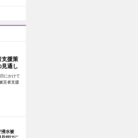
者支援策
の見通し
8日にかけて
被災者支援
で浸水被
後片付けに