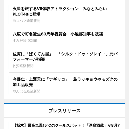
火星を旅するVR体験アトラクション みなとみらい
PLOT48に登場
ヨコハマ経済新聞
八広で町名誕生60周年祝賀会 小池都知事も祝福
すみだ経済新聞
佐賀に「ばくてん屋」 「シルク・ドゥ・ソレイユ」元パ
フォーマーが指導
佐賀経済新聞
今帰仁・上運天に「ナギッコ」 島ラッキョウやモズクの
加工品販売
やんばる経済新聞
プレスリリース
【栃木】最高気温15℃のクールスポット！「洞窟酒蔵」が8月7