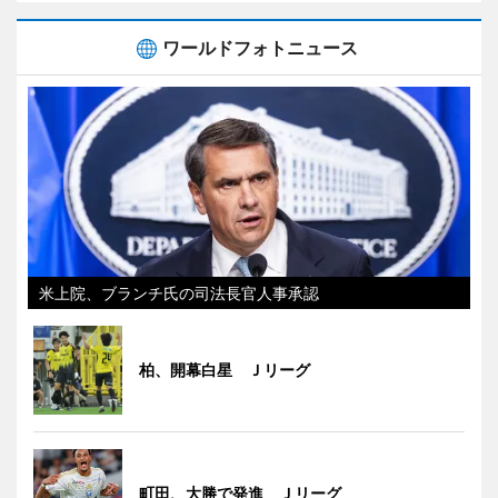
ワールドフォトニュース
米上院、ブランチ氏の司法長官人事承認
柏、開幕白星 Ｊリーグ
町田、大勝で発進 Ｊリーグ