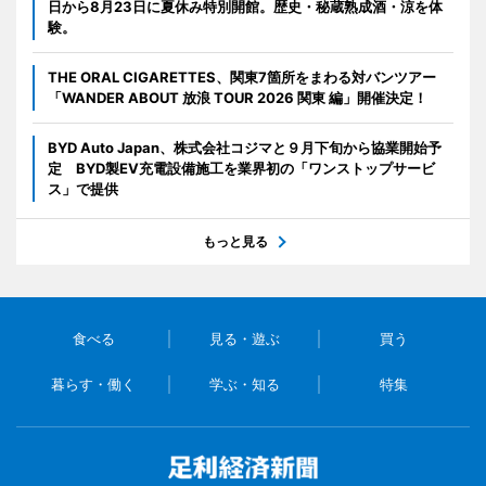
日から8月23日に夏休み特別開館。歴史・秘蔵熟成酒・涼を体
験。
THE ORAL CIGARETTES、関東7箇所をまわる対バンツアー
「WANDER ABOUT 放浪 TOUR 2026 関東 編」開催決定！
BYD Auto Japan、株式会社コジマと９月下旬から協業開始予
定 BYD製EV充電設備施工を業界初の「ワンストップサービ
ス」で提供
もっと見る
食べる
見る・遊ぶ
買う
暮らす・働く
学ぶ・知る
特集