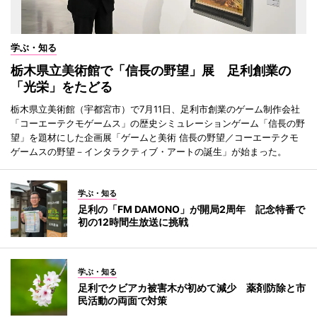
学ぶ・知る
栃木県立美術館で「信長の野望」展 足利創業の
「光栄」をたどる
栃木県立美術館（宇都宮市）で7月11日、足利市創業のゲーム制作会社
「コーエーテクモゲームス」の歴史シミュレーションゲーム「信長の野
望」を題材にした企画展「ゲームと美術 信長の野望／コーエーテクモ
ゲームスの野望－インタラクティブ・アートの誕生」が始まった。
学ぶ・知る
足利の「FM DAMONO」が開局2周年 記念特番で
初の12時間生放送に挑戦
学ぶ・知る
足利でクビアカ被害木が初めて減少 薬剤防除と市
民活動の両面で対策