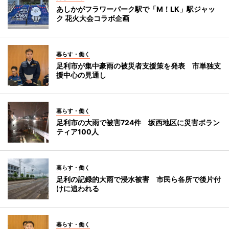
あしかがフラワーパーク駅で「M！LK」駅ジャッ
ク 花火大会コラボ企画
暮らす・働く
足利市が集中豪雨の被災者支援策を発表 市単独支
援中心の見通し
暮らす・働く
足利市の大雨で被害724件 坂西地区に災害ボラン
ティア100人
暮らす・働く
足利の記録的大雨で浸水被害 市民ら各所で後片付
けに追われる
暮らす・働く