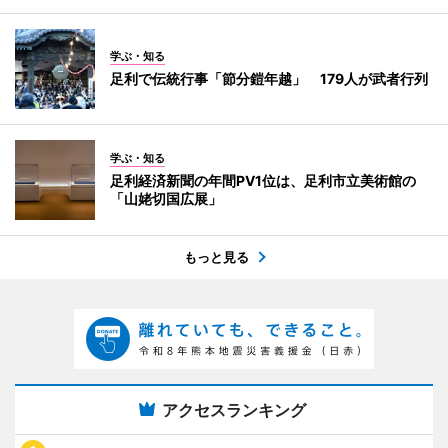
学ぶ・知る
足利で伝統行事「節分鎧年越」 179人が武者行列
学ぶ・知る
足利経済新聞の年間PV1位は、足利市立美術館の
「山姥切国広展」
もっと見る
アクセスランキング