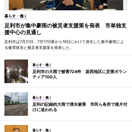
暮らす・働く
足利市が集中豪雨の被災者支援策を発表 市単独支
援中心の見通し
足利市は7月21日、7月17日夜から18日にかけて発生した集中豪雨によ
る被害状況と被災者支援策を発表した。
暮らす・働く
足利市の大雨で被害724件 坂西地区に災害ボラン
ティア100人
暮らす・働く
足利の記録的大雨で浸水被害 市民ら各所で後片付
けに追われる
暮らす・働く