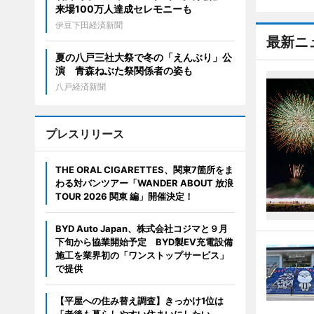
来場100万人達成セレモニーも
伊豆下田経済新聞
最新ニ
夏の八戸三社大祭で冬の「えんぶり」公
演 青森ねぶた祭関係者の姿も
八戸経済新聞
プレスリリース
THE ORAL CIGARETTES、関東7箇所をま
わる対バンツアー「WANDER ABOUT 放浪
TOUR 2026 関東 編」開催決定！
BYD Auto Japan、株式会社コジマと９月
下旬から協業開始予定 BYD製EV充電設備
施工を業界初の「ワンストップサービス」
で提供
【平屋への住み替え調査】きっかけ1位は