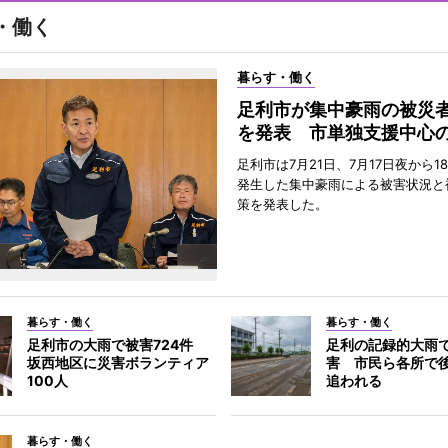
・働く
暮らす・働く
足利市が集中豪雨の被災
を発表 市単独支援中心
足利市は7月21日、7月17日夜から1
発生した集中豪雨による被害状況と
策を発表した。
暮らす・働く
暮らす・働く
足利市の大雨で被害724件
足利の記録的大雨
坂西地区に災害ボランティア
害 市民ら各所で
100人
追われる
暮らす・働く