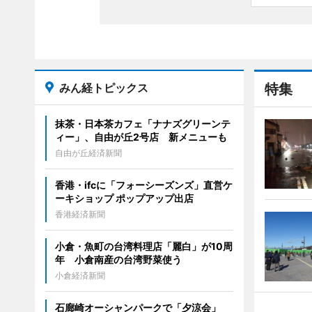
みん経トピックス
特集
抹茶・日本茶カフェ「ナナズグリーンテ
ィー」、自由が丘2号店 新メニューも
自由が丘経済新聞
香港・ifcに「フォーシーズンズ」直営ケ
ーキショップ ポップアップ出店
香港経済新聞
小倉・魚町の台湾料理店「麗白」が10周
年 小倉南産の台湾野菜使う
小倉経済新聞
石廊崎オーシャンパークで「夕涼会」