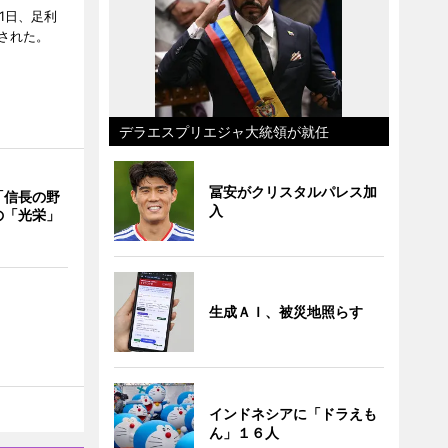
1日、足利
された。
デラエスプリエジャ大統領が就任
冨安がクリスタルパレス加
「信長の野
入
の「光栄」
生成ＡＩ、被災地照らす
インドネシアに「ドラえも
ん」１６人