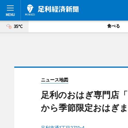
食べる
35°C
ニュース地図
足利のおはぎ専門店「
から季節限定おはぎ
足利市通1丁目2711-4