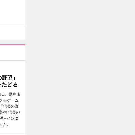
の野望」
をたどる
1日、足利市
クモゲーム
「信長の野
美術 信長の
望－インタ
った。