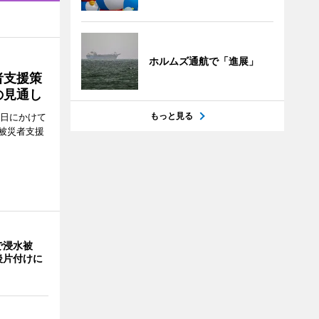
ホルムズ通航で「進展」
者支援策
の見通し
もっと見る
8日にかけて
被災者支援
で浸水被
後片付けに