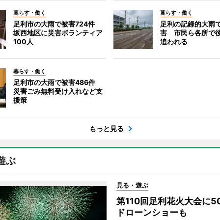
暮らす・働く
暮らす・働く
足利市の大雨で被害724件
足利の記録的大雨
坂西地区に災害ボランティア
害 市民ら各所で
100人
追われる
暮らす・働く
足利市の大雨で被害486件
災害ごみ無料受け入れなど支
援策
もっと見る
遊ぶ
見る・遊ぶ
第110回足利花火大会に
ドローンショーも