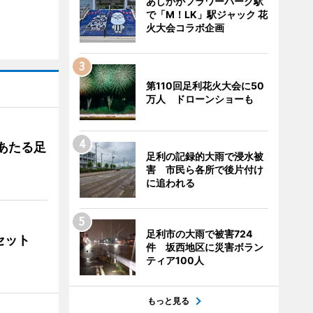
あしかがフラワーパーク駅
で「M！LK」駅ジャック 花
火大会コラボ企画
第110回足利花火大会に50
万人 ドローンショーも
あたる足
足利の記録的大雨で浸水被
害 市民ら各所で後片付け
に追われる
足利市の大雨で被害724
ンセット
件 坂西地区に災害ボラン
ティア100人
もっと見る