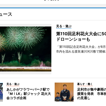
ュース
見る・遊ぶ
第110回足利花火大会に
ドローンショーも
「第110回記念足利花火大会」が8月
市内を流れる渡良瀬川河川敷で開催
見る・遊ぶ
暮らす・働く
あしかがフラワーパーク駅で
足利市が集中豪雨
「M！LK」駅ジャック 花火大
援策を発表 市単
会コラボ企画
の見通し