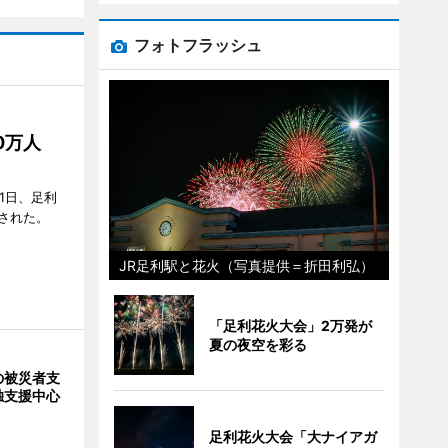
フォトフラッシュ
50万人
1日、足利
された。
JR足利駅と花火（写真提供＝折田利弘）
「足利花火大会」2万発が
夏の夜空を彩る
の被災者支
独支援中心
足利花火大会「大ナイアガ