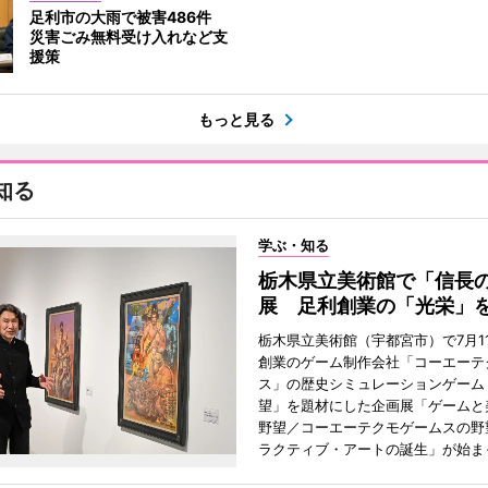
足利市の大雨で被害486件
災害ごみ無料受け入れなど支
援策
もっと見る
知る
学ぶ・知る
栃木県立美術館で「信長
展 足利創業の「光栄」
栃木県立美術館（宇都宮市）で7月1
創業のゲーム制作会社「コーエーテ
ス」の歴史シミュレーションゲーム
望」を題材にした企画展「ゲームと
野望／コーエーテクモゲームスの野
ラクティブ・アートの誕生」が始ま