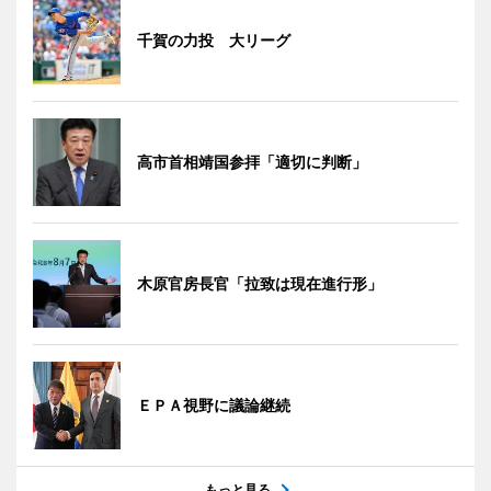
千賀の力投 大リーグ
高市首相靖国参拝「適切に判断」
木原官房長官「拉致は現在進行形」
ＥＰＡ視野に議論継続
もっと見る