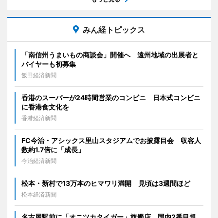
みん経トピックス
「南信州うまいもの商談会」開催へ 遠州地域の出展者と
バイヤーも初募集
飯田経済新聞
香港のスーパーが24時間営業のコンビニ 日本式コンビニ
に香港食文化を
香港経済新聞
FC今治・アシックス里山スタジアムでお披露目会 収容人
数約1.7倍に「成長」
今治経済新聞
松本・新村で13万本のヒマワリ満開 見頃は3週間ほど
松本経済新聞
名古屋駅前に「オニツカタイガー」旗艦店 国内2番目規