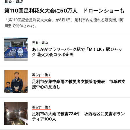
見る・遊ぶ
第110回足利花火大会に50万人 ドローンショーも
「第110回記念足利花火大会」が8月1日、足利市内を流れる渡良瀬川河
川敷で開催された。
見る・遊ぶ
あしかがフラワーパーク駅で「M！LK」駅ジャッ
ク 花火大会コラボ企画
暮らす・働く
足利市が集中豪雨の被災者支援策を発表 市単独支
援中心の見通し
暮らす・働く
足利市の大雨で被害724件 坂西地区に災害ボラン
ティア100人