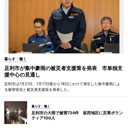
暮らす・働く
足利市が集中豪雨の被災者支援策を発表 市単独支
援中心の見通し
足利市は7月21日、7月17日夜から18日にかけて発生した集中豪雨によ
る被害状況と被災者支援策を発表した。
暮らす・働く
足利市の大雨で被害724件 坂西地区に災害ボラン
ティア100人