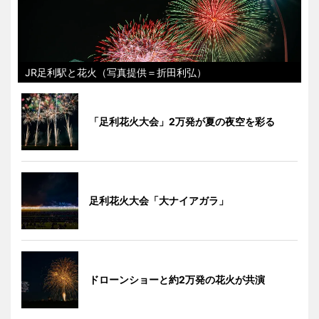
JR足利駅と花火（写真提供＝折田利弘）
「足利花火大会」2万発が夏の夜空を彩る
足利花火大会「大ナイアガラ」
ドローンショーと約2万発の花火が共演