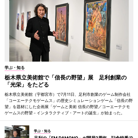
学ぶ・知る
栃木県立美術館で「信長の野望」展 足利創業の
「光栄」をたどる
栃木県立美術館（宇都宮市）で7月11日、足利市創業のゲーム制作会社
「コーエーテクモゲームス」の歴史シミュレーションゲーム「信長の野
望」を題材にした企画展「ゲームと美術 信長の野望／コーエーテクモ
ゲームスの野望－インタラクティブ・アートの誕生」が始まった。
学ぶ・知る
足利の「FM DAMONO」が開局2周年 記念特番で