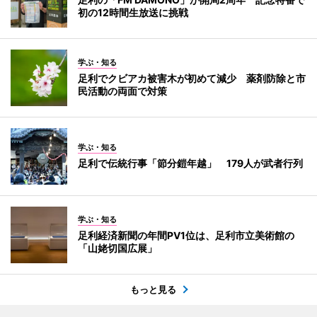
初の12時間生放送に挑戦
学ぶ・知る
足利でクビアカ被害木が初めて減少 薬剤防除と市
民活動の両面で対策
学ぶ・知る
足利で伝統行事「節分鎧年越」 179人が武者行列
学ぶ・知る
足利経済新聞の年間PV1位は、足利市立美術館の
「山姥切国広展」
もっと見る