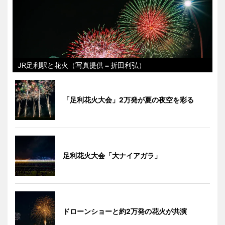
JR足利駅と花火（写真提供＝折田利弘）
「足利花火大会」2万発が夏の夜空を彩る
足利花火大会「大ナイアガラ」
ドローンショーと約2万発の花火が共演