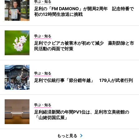
学ぶ・知る
足利の「FM DAMONO」が開局2周年 記念特番で
初の12時間生放送に挑戦
学ぶ・知る
足利でクビアカ被害木が初めて減少 薬剤防除と市
民活動の両面で対策
学ぶ・知る
足利で伝統行事「節分鎧年越」 179人が武者行列
学ぶ・知る
足利経済新聞の年間PV1位は、足利市立美術館の
「山姥切国広展」
もっと見る