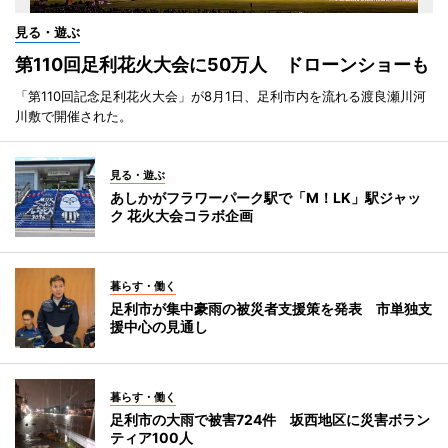
見る・遊ぶ
第110回足利花火大会に50万人 ドローンショーも
「第110回記念足利花火大会」が8月1日、足利市内を流れる渡良瀬川河
川敷で開催された。
見る・遊ぶ
あしかがフラワーパーク駅で「M！LK」駅ジャッ
ク 花火大会コラボ企画
暮らす・働く
足利市が集中豪雨の被災者支援策を発表 市単独支
援中心の見通し
暮らす・働く
足利市の大雨で被害724件 坂西地区に災害ボラン
ティア100人