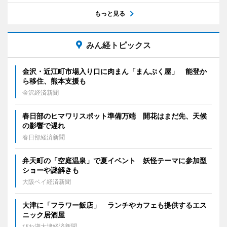
もっと見る
みん経トピックス
金沢・近江町市場入り口に肉まん「まんぷく屋」 能登か
ら移住、熊本支援も
金沢経済新聞
春日部のヒマワリスポット準備万端 開花はまだ先、天候
の影響で遅れ
春日部経済新聞
弁天町の「空庭温泉」で夏イベント 妖怪テーマに参加型
ショーや謎解きも
大阪ベイ経済新聞
大津に「フラワー飯店」 ランチやカフェも提供するエス
ニック居酒屋
びわ湖大津経済新聞