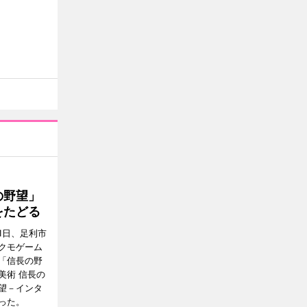
の野望」
をたどる
1日、足利市
クモゲーム
「信長の野
美術 信長の
望－インタ
った。