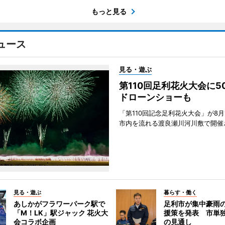
もっと見る
ュース
見る・遊ぶ
第110回足利花火大会に
ドローンショーも
「第110回記念足利花火大会」が8月
市内を流れる渡良瀬川河川敷で開催
見る・遊ぶ
暮らす・働く
あしかがフラワーパーク駅で
足利市が集中豪雨
「M！LK」駅ジャック 花火大
援策を発表 市単
会コラボ企画
の見通し