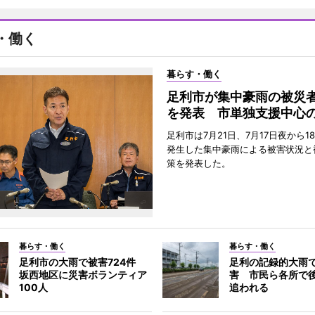
・働く
暮らす・働く
足利市が集中豪雨の被災
を発表 市単独支援中心
足利市は7月21日、7月17日夜から1
発生した集中豪雨による被害状況と
策を発表した。
暮らす・働く
暮らす・働く
足利市の大雨で被害724件
足利の記録的大雨
坂西地区に災害ボランティア
害 市民ら各所で
100人
追われる