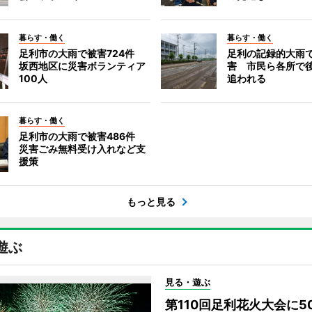
暮らす・働く
暮らす・働く
足利市の大雨で被害724件
足利の記録的大雨
坂西地区に災害ボランティア
害 市民ら各所で
100人
追われる
暮らす・働く
足利市の大雨で被害486件
災害ごみ無料受け入れなど支
援策
もっと見る
遊ぶ
見る・遊ぶ
第110回足利花火大会に