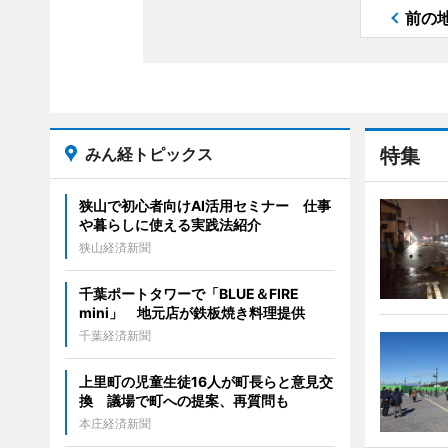
前の
みん経トピックス
特集
狭山で初心者向けAI活用セミナー 仕事
や暮らしに使える実践法紹介
狭山経済新聞
千葉ポートタワーで「BLUE＆FIRE
mini」 地元店が鉄板焼き料理提供
千葉経済新聞
上里町の児童生徒16人が町長らと意見交
換 議場で町への提案、再質問も
本庄経済新聞