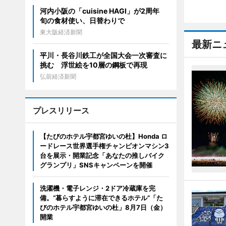
河内小阪の「cuisine HAGI」が2周年
旬の食材使い、日替わりで
東大阪経済新聞
最新ニ
平川・長谷川鉄工が全国大会一次審査に
挑む 浮世絵を10層の鋼板で再現
弘前経済新聞
プレスリリース
【たびのホテル宇都宮ゆいの杜】Honda ロ
ードレース世界選手権チャンピオンマシン3
台を展示・開業記念「あなたの推しバイク
グランプリ」SNSキャンペーンを開催
洗濯機・電子レンジ・2ドア冷蔵庫を完
備。“暮らすように滞在できるホテル”「た
びのホテル宇都宮ゆいの杜」8月7日（金）
開業