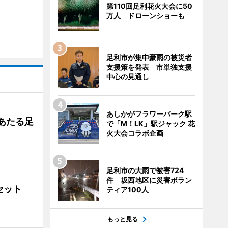
第110回足利花火大会に50
万人 ドローンショーも
足利市が集中豪雨の被災者
支援策を発表 市単独支援
中心の見通し
あしかがフラワーパーク駅
あたる足
で「M！LK」駅ジャック 花
火大会コラボ企画
足利市の大雨で被害724
件 坂西地区に災害ボラン
ンセット
ティア100人
もっと見る