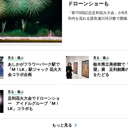
ドローンショーも
「第110回記念足利花火大会」が8月
市内を流れる渡良瀬川河川敷で開催
見る・遊ぶ
見る・遊ぶ
あしかがフラワーパーク駅で
栃木県立美術館で
「M！LK」駅ジャック 花火大
望」展 足利創業
会コラボ企画
をたどる
見る・遊ぶ
足利花火大会でドローンショ
ー アイドルグループ「M！
LK」コラボも
もっと見る