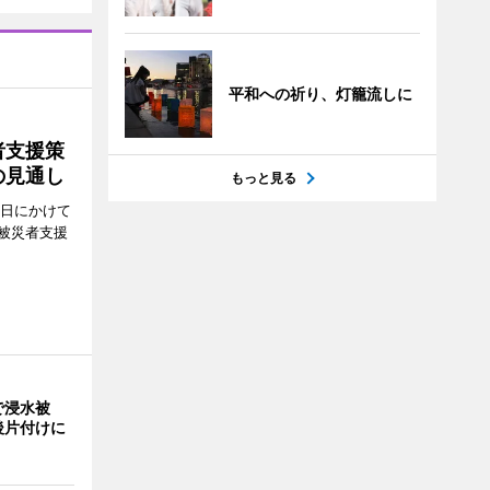
平和への祈り、灯籠流しに
者支援策
の見通し
もっと見る
8日にかけて
被災者支援
で浸水被
後片付けに