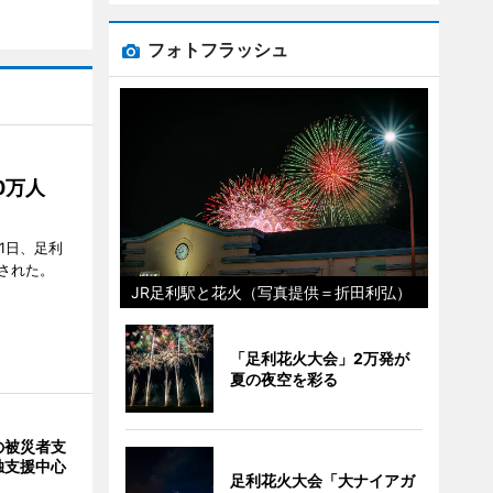
フォトフラッシュ
50万人
1日、足利
された。
JR足利駅と花火（写真提供＝折田利弘）
「足利花火大会」2万発が
夏の夜空を彩る
の被災者支
独支援中心
足利花火大会「大ナイアガ