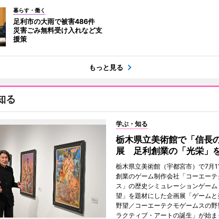
暮らす・働く
足利市の大雨で被害486件
災害ごみ無料受け入れなど支
援策
もっと見る
知る
学ぶ・知る
栃木県立美術館で「信長
展 足利創業の「光栄」
栃木県立美術館（宇都宮市）で7月1
創業のゲーム制作会社「コーエーテ
ス」の歴史シミュレーションゲーム
望」を題材にした企画展「ゲームと
野望／コーエーテクモゲームスの野
ラクティブ・アートの誕生」が始ま