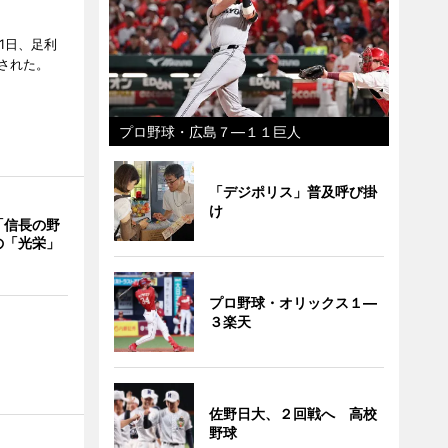
1日、足利
された。
プロ野球・広島７―１１巨人
「デジポリス」普及呼び掛
け
「信長の野
の「光栄」
プロ野球・オリックス１―
３楽天
佐野日大、２回戦へ 高校
野球