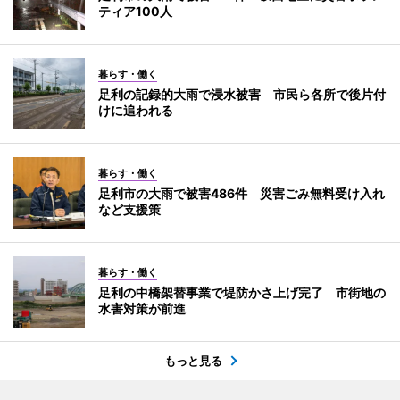
ティア100人
暮らす・働く
足利の記録的大雨で浸水被害 市民ら各所で後片付
けに追われる
暮らす・働く
足利市の大雨で被害486件 災害ごみ無料受け入れ
など支援策
暮らす・働く
足利の中橋架替事業で堤防かさ上げ完了 市街地の
水害対策が前進
もっと見る