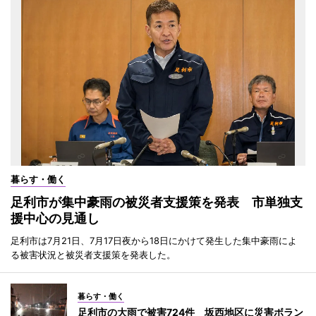
暮らす・働く
足利市が集中豪雨の被災者支援策を発表 市単独支
援中心の見通し
足利市は7月21日、7月17日夜から18日にかけて発生した集中豪雨によ
る被害状況と被災者支援策を発表した。
暮らす・働く
足利市の大雨で被害724件 坂西地区に災害ボラン