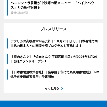
ペニンシュラ香港が中秋節の新メニュー 「ベイクハウ
ス」との新作月餅も
香港経済新聞
プレスリリース
アフリカの高校生124名が来日！８月23日より、日本各地で同
世代の日本人との国際交流プログラムを実施します
【焼肉きんぐ】『焼肉きんぐ 宇都宮細谷店』が2026年8月24
日(月)グランドオープン！
【日本蓄電池株式会社】千葉県銚子市にて系統用蓄電施設「NC
銚子市春日町蓄電所」受電開始
もっと見る