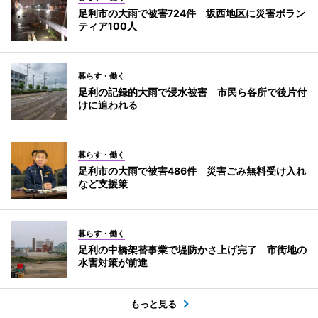
足利市の大雨で被害724件 坂西地区に災害ボラン
ティア100人
暮らす・働く
足利の記録的大雨で浸水被害 市民ら各所で後片付
けに追われる
暮らす・働く
足利市の大雨で被害486件 災害ごみ無料受け入れ
など支援策
暮らす・働く
足利の中橋架替事業で堤防かさ上げ完了 市街地の
水害対策が前進
もっと見る