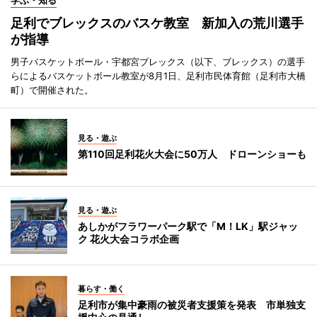
学ぶ・知る
足利でブレックスのバスケ教室 新加入の荒川選手
が指導
男子バスケットボール・宇都宮ブレックス（以下、ブレックス）の選手
らによるバスケットボール教室が8月1日、足利市民体育館（足利市大橋
町）で開催された。
見る・遊ぶ
第110回足利花火大会に50万人 ドローンショーも
見る・遊ぶ
あしかがフラワーパーク駅で「M！LK」駅ジャッ
ク 花火大会コラボ企画
暮らす・働く
足利市が集中豪雨の被災者支援策を発表 市単独支