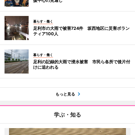
援中心の見通し
暮らす・働く
足利市の大雨で被害724件 坂西地区に災害ボラン
ティア100人
暮らす・働く
足利の記録的大雨で浸水被害 市民ら各所で後片付
けに追われる
もっと見る
学ぶ・知る