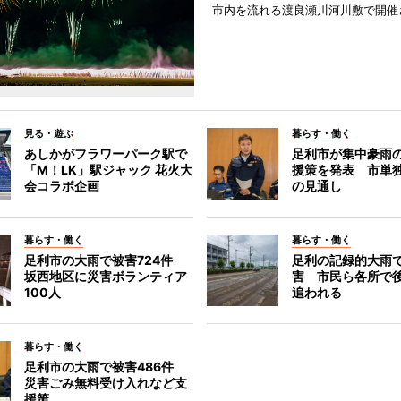
市内を流れる渡良瀬川河川敷で開催
見る・遊ぶ
暮らす・働く
あしかがフラワーパーク駅で
足利市が集中豪雨
「M！LK」駅ジャック 花火大
援策を発表 市単
会コラボ企画
の見通し
暮らす・働く
暮らす・働く
足利市の大雨で被害724件
足利の記録的大雨
坂西地区に災害ボランティア
害 市民ら各所で
100人
追われる
暮らす・働く
足利市の大雨で被害486件
災害ごみ無料受け入れなど支
援策