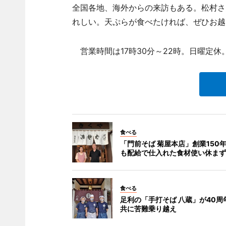
全国各地、海外からの来訪もある。松村さ
れしい。天ぷらが食べたければ、ぜひお越
営業時間は17時30分～22時。日曜定休
食べる
「門前そば 菊屋本店」創業150年
も配給で仕入れた食材使い休まず
食べる
足利の「手打そば 八蔵」が40周
共に苦難乗り越え