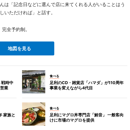
んは「記念日などに選んで店に来てくれる人がいることはう
しいただければ」と話す。
。完全予約制。
地図を見る
食べる
 戦時中
足利のCD・雑貨店「ハマダ」が110周年
営業
事業を変えながら4代目
食べる
年 家族と
足利にマグロ丼専門店「鮪音」 一般客向
けに市場のマグロを提供