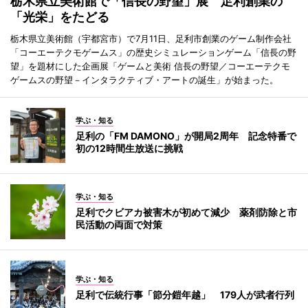
栃木県立美術館で「信長の野望」展 足利創業の
「光栄」をたどる
栃木県立美術館（宇都宮市）で7月11日、足利市創業のゲーム制作会社
「コーエーテクモゲームス」の歴史シミュレーションゲーム「信長の野
望」を題材にした企画展「ゲームと美術 信長の野望／コーエーテクモ
ゲームスの野望－インタラクティブ・アートの誕生」が始まった。
学ぶ・知る
足利の「FM DAMONO」が開局2周年 記念特番で
初の12時間生放送に挑戦
学ぶ・知る
足利でクビアカ被害木が初めて減少 薬剤防除と市
民活動の両面で対策
学ぶ・知る
足利で伝統行事「節分鎧年越」 179人が武者行列