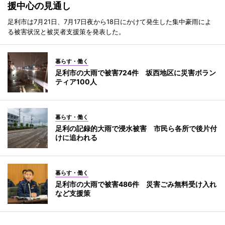
援中心の見通し
足利市は7月21日、7月17日夜から18日にかけて発生した集中豪雨によ
る被害状況と被災者支援策を発表した。
暮らす・働く
足利市の大雨で被害724件 坂西地区に災害ボラン
ティア100人
暮らす・働く
足利の記録的大雨で浸水被害 市民ら各所で後片付
けに追われる
暮らす・働く
足利市の大雨で被害486件 災害ごみ無料受け入れ
など支援策