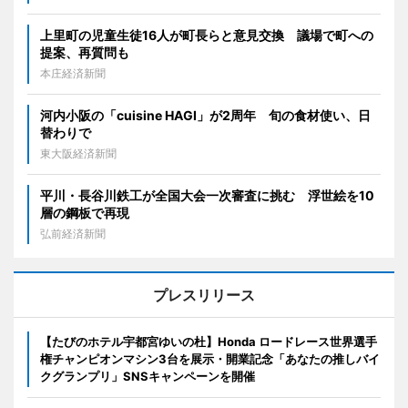
上里町の児童生徒16人が町長らと意見交換 議場で町への
提案、再質問も
本庄経済新聞
河内小阪の「cuisine HAGI」が2周年 旬の食材使い、日
替わりで
東大阪経済新聞
平川・長谷川鉄工が全国大会一次審査に挑む 浮世絵を10
層の鋼板で再現
弘前経済新聞
プレスリリース
【たびのホテル宇都宮ゆいの杜】Honda ロードレース世界選手
権チャンピオンマシン3台を展示・開業記念「あなたの推しバイ
クグランプリ」SNSキャンペーンを開催