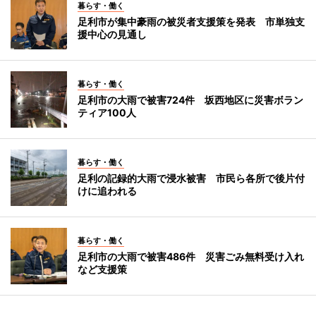
暮らす・働く
足利市が集中豪雨の被災者支援策を発表 市単独支
援中心の見通し
暮らす・働く
足利市の大雨で被害724件 坂西地区に災害ボラン
ティア100人
暮らす・働く
足利の記録的大雨で浸水被害 市民ら各所で後片付
けに追われる
暮らす・働く
足利市の大雨で被害486件 災害ごみ無料受け入れ
など支援策