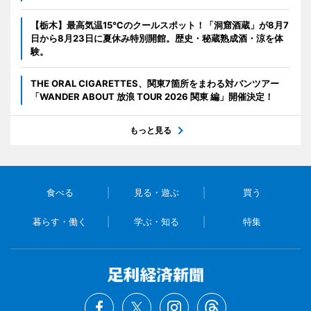
【栃木】最高気温15℃のクールスポット！「洞窟酒蔵」が8月7
日から8月23日に夏休み特別開館。歴史・秘蔵熟成酒・涼を体
験。
THE ORAL CIGARETTES、関東7箇所をまわる対バンツアー
「WANDER ABOUT 放浪 TOUR 2026 関東 編」開催決定！
もっと見る
食べる
見る・遊ぶ
買う
暮らす・働く
学ぶ・知る
特集