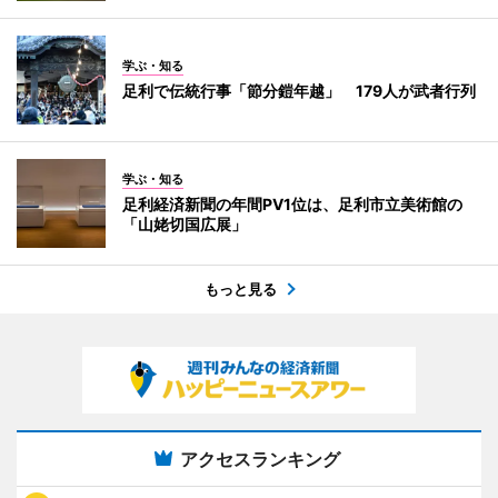
学ぶ・知る
足利で伝統行事「節分鎧年越」 179人が武者行列
学ぶ・知る
足利経済新聞の年間PV1位は、足利市立美術館の
「山姥切国広展」
もっと見る
アクセスランキング