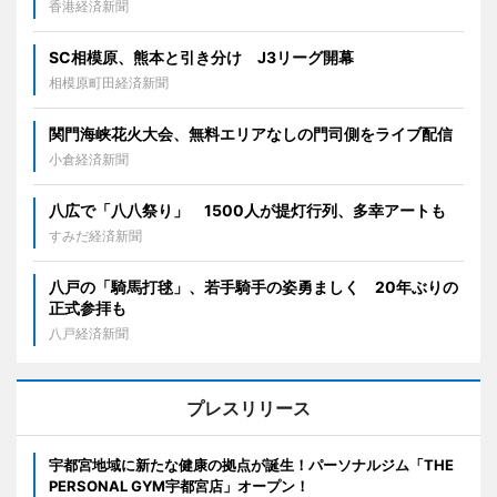
香港経済新聞
SC相模原、熊本と引き分け J3リーグ開幕
相模原町田経済新聞
関門海峡花火大会、無料エリアなしの門司側をライブ配信
小倉経済新聞
八広で「八八祭り」 1500人が提灯行列、多幸アートも
すみだ経済新聞
八戸の「騎馬打毬」、若手騎手の姿勇ましく 20年ぶりの
正式参拝も
八戸経済新聞
プレスリリース
宇都宮地域に新たな健康の拠点が誕生！パーソナルジム「THE
PERSONAL GYM宇都宮店」オープン！