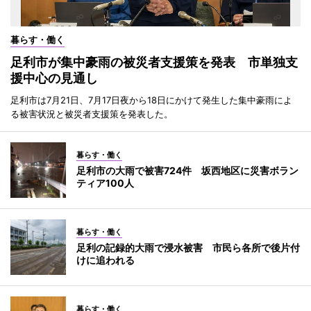
暮らす・働く
足利市が集中豪雨の被災者支援策を発表 市単独支
援中心の見通し
足利市は7月21日、7月17日夜から18日にかけて発生した集中豪雨によ
る被害状況と被災者支援策を発表した。
暮らす・働く
足利市の大雨で被害724件 坂西地区に災害ボラン
ティア100人
暮らす・働く
足利の記録的大雨で浸水被害 市民ら各所で後片付
けに追われる
暮らす・働く