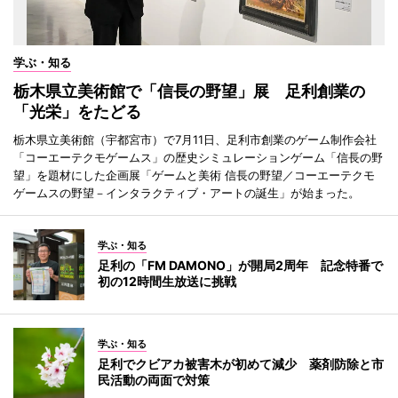
学ぶ・知る
栃木県立美術館で「信長の野望」展 足利創業の
「光栄」をたどる
栃木県立美術館（宇都宮市）で7月11日、足利市創業のゲーム制作会社
「コーエーテクモゲームス」の歴史シミュレーションゲーム「信長の野
望」を題材にした企画展「ゲームと美術 信長の野望／コーエーテクモ
ゲームスの野望－インタラクティブ・アートの誕生」が始まった。
学ぶ・知る
足利の「FM DAMONO」が開局2周年 記念特番で
初の12時間生放送に挑戦
学ぶ・知る
足利でクビアカ被害木が初めて減少 薬剤防除と市
民活動の両面で対策