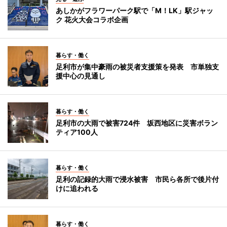
あしかがフラワーパーク駅で「M！LK」駅ジャッ
ク 花火大会コラボ企画
暮らす・働く
足利市が集中豪雨の被災者支援策を発表 市単独支
援中心の見通し
暮らす・働く
足利市の大雨で被害724件 坂西地区に災害ボラン
ティア100人
暮らす・働く
足利の記録的大雨で浸水被害 市民ら各所で後片付
けに追われる
暮らす・働く