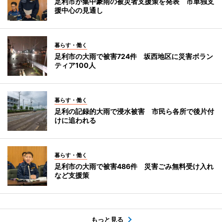
足利市が集中豪雨の被災者支援策を発表 市単独支
援中心の見通し
暮らす・働く
足利市の大雨で被害724件 坂西地区に災害ボラン
ティア100人
暮らす・働く
足利の記録的大雨で浸水被害 市民ら各所で後片付
けに追われる
暮らす・働く
足利市の大雨で被害486件 災害ごみ無料受け入れ
など支援策
もっと見る