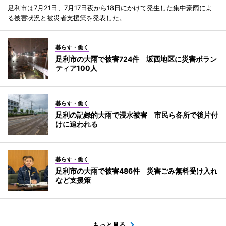
足利市は7月21日、7月17日夜から18日にかけて発生した集中豪雨によ
る被害状況と被災者支援策を発表した。
暮らす・働く
足利市の大雨で被害724件 坂西地区に災害ボラン
ティア100人
暮らす・働く
足利の記録的大雨で浸水被害 市民ら各所で後片付
けに追われる
暮らす・働く
足利市の大雨で被害486件 災害ごみ無料受け入れ
など支援策
もっと見る