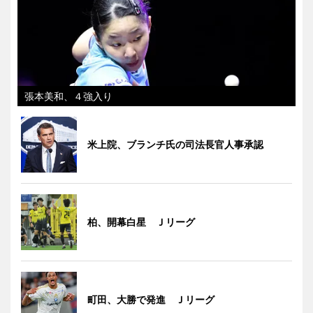
張本美和、４強入り
米上院、ブランチ氏の司法長官人事承認
柏、開幕白星 Ｊリーグ
町田、大勝で発進 Ｊリーグ