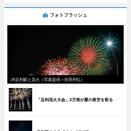
フォトフラッシュ
JR足利駅と花火（写真提供＝折田利弘）
「足利花火大会」2万発が夏の夜空を彩る