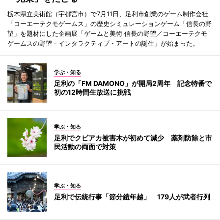
栃木県立美術館（宇都宮市）で7月11日、足利市創業のゲーム制作会社
「コーエーテクモゲームス」の歴史シミュレーションゲーム「信長の野
望」を題材にした企画展「ゲームと美術 信長の野望／コーエーテクモ
ゲームスの野望－インタラクティブ・アートの誕生」が始まった。
学ぶ・知る
足利の「FM DAMONO」が開局2周年 記念特番で
初の12時間生放送に挑戦
学ぶ・知る
足利でクビアカ被害木が初めて減少 薬剤防除と市
民活動の両面で対策
学ぶ・知る
足利で伝統行事「節分鎧年越」 179人が武者行列