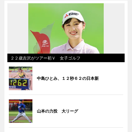
２２歳吉沢がツアー初Ｖ 女子ゴルフ
中島ひとみ、１２秒６２の日本新
山本の力投 大リーグ