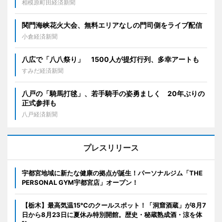
相模原町田経済新聞
関門海峡花火大会、無料エリアなしの門司側をライブ配信
小倉経済新聞
八広で「八八祭り」 1500人が提灯行列、多幸アートも
すみだ経済新聞
八戸の「騎馬打毬」、若手騎手の姿勇ましく 20年ぶりの
正式参拝も
八戸経済新聞
プレスリリース
宇都宮地域に新たな健康の拠点が誕生！パーソナルジム「THE
PERSONAL GYM宇都宮店」オープン！
【栃木】最高気温15℃のクールスポット！「洞窟酒蔵」が8月7
日から8月23日に夏休み特別開館。歴史・秘蔵熟成酒・涼を体