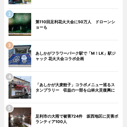
第110回足利花火大会に50万人 ドローンシ
ョーも
あしかがフラワーパーク駅で「M！LK」駅ジ
ャック 花火大会コラボ企画
「あしかが大麦餃子」コラボメニュー巡るス
タンプラリー 収益の一部を山林火災復興に
足利市の大雨で被害724件 坂西地区に災害ボ
ランティア100人