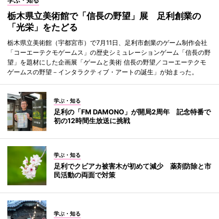
学ぶ・知る
栃木県立美術館で「信長の野望」展 足利創業の
「光栄」をたどる
栃木県立美術館（宇都宮市）で7月11日、足利市創業のゲーム制作会社
「コーエーテクモゲームス」の歴史シミュレーションゲーム「信長の野
望」を題材にした企画展「ゲームと美術 信長の野望／コーエーテクモ
ゲームスの野望－インタラクティブ・アートの誕生」が始まった。
学ぶ・知る
足利の「FM DAMONO」が開局2周年 記念特番で
初の12時間生放送に挑戦
学ぶ・知る
足利でクビアカ被害木が初めて減少 薬剤防除と市
民活動の両面で対策
学ぶ・知る