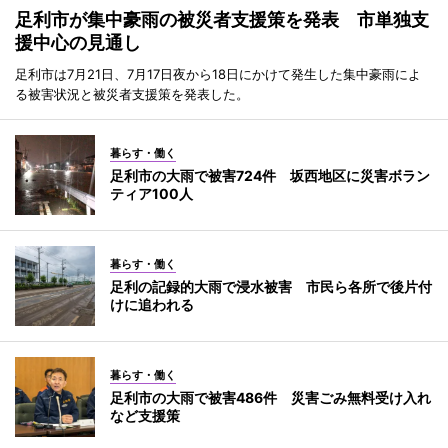
足利市が集中豪雨の被災者支援策を発表 市単独支
援中心の見通し
足利市は7月21日、7月17日夜から18日にかけて発生した集中豪雨によ
る被害状況と被災者支援策を発表した。
暮らす・働く
足利市の大雨で被害724件 坂西地区に災害ボラン
ティア100人
暮らす・働く
足利の記録的大雨で浸水被害 市民ら各所で後片付
けに追われる
暮らす・働く
足利市の大雨で被害486件 災害ごみ無料受け入れ
など支援策