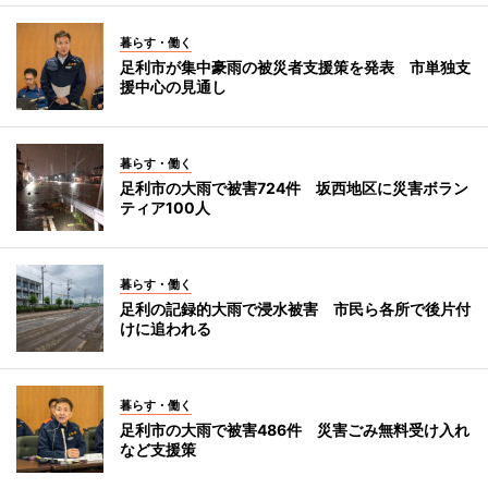
暮らす・働く
足利市が集中豪雨の被災者支援策を発表 市単独支
援中心の見通し
暮らす・働く
足利市の大雨で被害724件 坂西地区に災害ボラン
ティア100人
暮らす・働く
足利の記録的大雨で浸水被害 市民ら各所で後片付
けに追われる
暮らす・働く
足利市の大雨で被害486件 災害ごみ無料受け入れ
など支援策