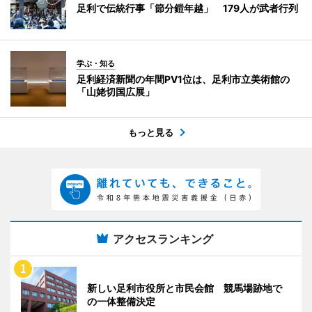
足利で伝統行事「節分鎧年越」 179人が武者行列
学ぶ・知る
足利経済新聞の年間PV1位は、足利市立美術館の
「山姥切国広展」
もっと見る
アクセスランキング
新しい足利市役所と市民会館 競馬場跡地で
の一体整備決定