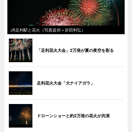
JR足利駅と花火（写真提供＝折田利弘）
「足利花火大会」2万発が夏の夜空を彩る
足利花火大会「大ナイアガラ」
ドローンショーと約2万発の花火が共演