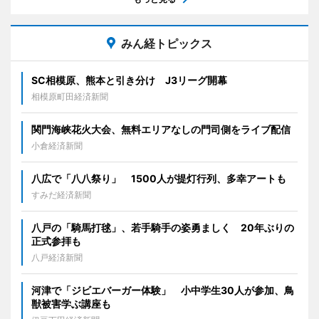
みん経トピックス
SC相模原、熊本と引き分け J3リーグ開幕
相模原町田経済新聞
関門海峡花火大会、無料エリアなしの門司側をライブ配信
小倉経済新聞
八広で「八八祭り」 1500人が提灯行列、多幸アートも
すみだ経済新聞
八戸の「騎馬打毬」、若手騎手の姿勇ましく 20年ぶりの
正式参拝も
八戸経済新聞
河津で「ジビエバーガー体験」 小中学生30人が参加、鳥
獣被害学ぶ講座も