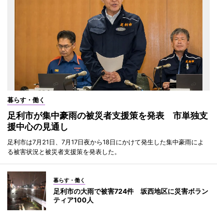
暮らす・働く
足利市が集中豪雨の被災者支援策を発表 市単独支
援中心の見通し
足利市は7月21日、7月17日夜から18日にかけて発生した集中豪雨によ
る被害状況と被災者支援策を発表した。
暮らす・働く
足利市の大雨で被害724件 坂西地区に災害ボラン
ティア100人