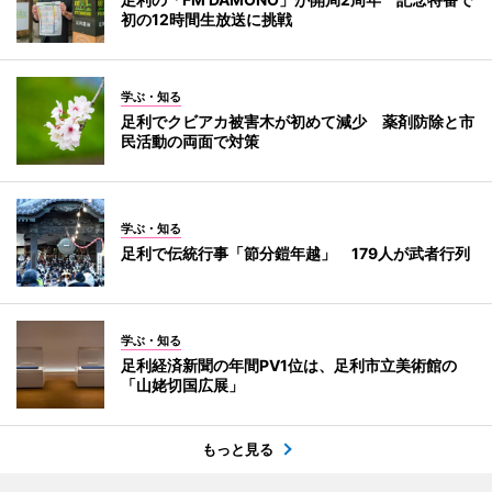
初の12時間生放送に挑戦
学ぶ・知る
足利でクビアカ被害木が初めて減少 薬剤防除と市
民活動の両面で対策
学ぶ・知る
足利で伝統行事「節分鎧年越」 179人が武者行列
学ぶ・知る
足利経済新聞の年間PV1位は、足利市立美術館の
「山姥切国広展」
もっと見る