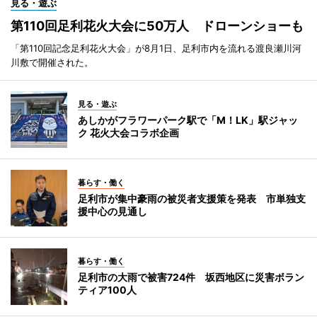
見る・遊ぶ
第110回足利花火大会に50万人 ドローンショーも
「第110回記念足利花火大会」が8月1日、足利市内を流れる渡良瀬川河
川敷で開催された。
見る・遊ぶ
あしかがフラワーパーク駅で「M！LK」駅ジャッ
ク 花火大会コラボ企画
暮らす・働く
足利市が集中豪雨の被災者支援策を発表 市単独支
援中心の見通し
暮らす・働く
足利市の大雨で被害724件 坂西地区に災害ボラン
ティア100人