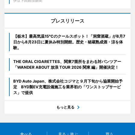
伊豆下田経済新聞
プレスリリース
【栃木】最高気温15℃のクールスポット！「洞窟酒蔵」が8月7
日から8月23日に夏休み特別開館。歴史・秘蔵熟成酒・涼を体
験。
THE ORAL CIGARETTES、関東7箇所をまわる対バンツアー
「WANDER ABOUT 放浪 TOUR 2026 関東 編」開催決定！
BYD Auto Japan、株式会社コジマと９月下旬から協業開始予
定 BYD製EV充電設備施工を業界初の「ワンストップサービ
ス」で提供
もっと見る
食べる
見る・遊ぶ
買う