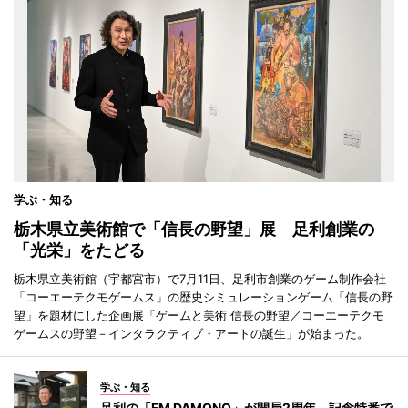
学ぶ・知る
栃木県立美術館で「信長の野望」展 足利創業の
「光栄」をたどる
栃木県立美術館（宇都宮市）で7月11日、足利市創業のゲーム制作会社
「コーエーテクモゲームス」の歴史シミュレーションゲーム「信長の野
望」を題材にした企画展「ゲームと美術 信長の野望／コーエーテクモ
ゲームスの野望－インタラクティブ・アートの誕生」が始まった。
学ぶ・知る
足利の「FM DAMONO」が開局2周年 記念特番で