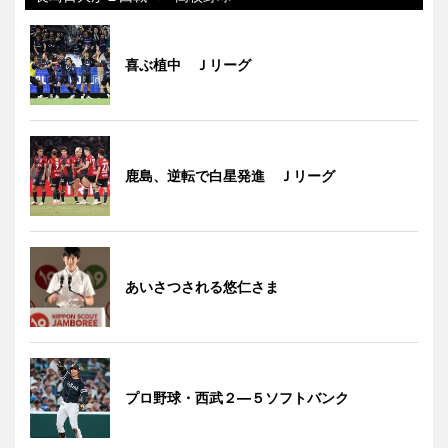
喜ぶ植中 Ｊリーグ
鹿島、逆転で白星発進 Ｊリーグ
あいさつされる悠仁さま
プロ野球・西武２―５ソフトバンク