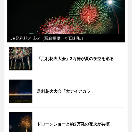
JR足利駅と花火（写真提供＝折田利弘）
「足利花火大会」2万発が夏の夜空を彩る
足利花火大会「大ナイアガラ」
ドローンショーと約2万発の花火が共演