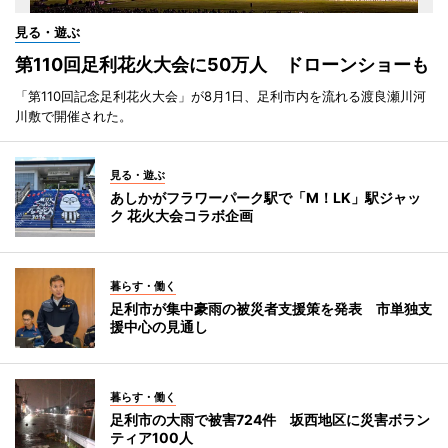
見る・遊ぶ
第110回足利花火大会に50万人 ドローンショーも
「第110回記念足利花火大会」が8月1日、足利市内を流れる渡良瀬川河
川敷で開催された。
見る・遊ぶ
あしかがフラワーパーク駅で「M！LK」駅ジャッ
ク 花火大会コラボ企画
暮らす・働く
足利市が集中豪雨の被災者支援策を発表 市単独支
援中心の見通し
暮らす・働く
足利市の大雨で被害724件 坂西地区に災害ボラン
ティア100人