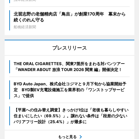
北習志野の老舗精肉店「鳥吉」が創業170周年 幕末から
続くのれん守る
船橋経済新聞
プレスリリース
THE ORAL CIGARETTES、関東7箇所をまわる対バンツアー
「WANDER ABOUT 放浪 TOUR 2026 関東 編」開催決定！
BYD Auto Japan、株式会社コジマと９月下旬から協業開始予
定 BYD製EV充電設備施工を業界初の「ワンストップサービ
ス」で提供
【平屋への住み替え調査】きっかけ1位は「老後も暮らしやすい
住まいにしたい（69.5%）」。譲れない条件は「段差の少ない
バリアフリー設計（25.4%）」が最多に
もっと見る