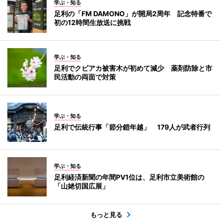
学ぶ・知る
足利の「FM DAMONO」が開局2周年 記念特番で
初の12時間生放送に挑戦
学ぶ・知る
足利でクビアカ被害木が初めて減少 薬剤防除と市
民活動の両面で対策
学ぶ・知る
足利で伝統行事「節分鎧年越」 179人が武者行列
学ぶ・知る
足利経済新聞の年間PV1位は、足利市立美術館の
「山姥切国広展」
もっと見る