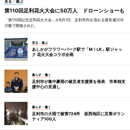
見る・遊ぶ
第110回足利花火大会に50万人 ドローンショーも
「第110回記念足利花火大会」が8月1日、足利市内を流れる渡良瀬川河
川敷で開催された。
見る・遊ぶ
あしかがフラワーパーク駅で「M！LK」駅ジャッ
ク 花火大会コラボ企画
暮らす・働く
足利市が集中豪雨の被災者支援策を発表 市単独支
援中心の見通し
暮らす・働く
足利市の大雨で被害724件 坂西地区に災害ボラン
ティア100人