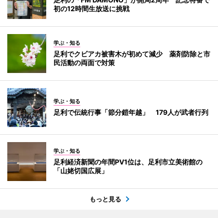
初の12時間生放送に挑戦
学ぶ・知る
足利でクビアカ被害木が初めて減少 薬剤防除と市
民活動の両面で対策
学ぶ・知る
足利で伝統行事「節分鎧年越」 179人が武者行列
学ぶ・知る
足利経済新聞の年間PV1位は、足利市立美術館の
「山姥切国広展」
もっと見る