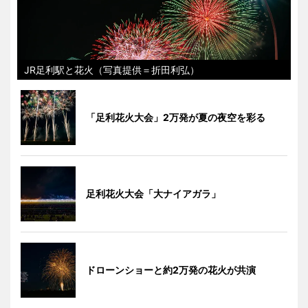
JR足利駅と花火（写真提供＝折田利弘）
「足利花火大会」2万発が夏の夜空を彩る
足利花火大会「大ナイアガラ」
ドローンショーと約2万発の花火が共演