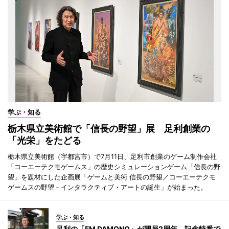
学ぶ・知る
栃木県立美術館で「信長の野望」展 足利創業の
「光栄」をたどる
栃木県立美術館（宇都宮市）で7月11日、足利市創業のゲーム制作会社
「コーエーテクモゲームス」の歴史シミュレーションゲーム「信長の野
望」を題材にした企画展「ゲームと美術 信長の野望／コーエーテクモ
ゲームスの野望－インタラクティブ・アートの誕生」が始まった。
学ぶ・知る
足利の「FM DAMONO」が開局2周年 記念特番で