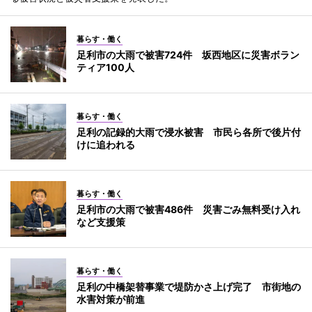
暮らす・働く
足利市の大雨で被害724件 坂西地区に災害ボラン
ティア100人
暮らす・働く
足利の記録的大雨で浸水被害 市民ら各所で後片付
けに追われる
暮らす・働く
足利市の大雨で被害486件 災害ごみ無料受け入れ
など支援策
暮らす・働く
足利の中橋架替事業で堤防かさ上げ完了 市街地の
水害対策が前進