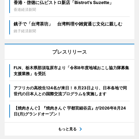
香港・啓徳に仏ビストロ新店「Bistrot's Suzette」
香港経済新聞
銚子で「台湾茶坊」 台湾料理や雑貨通じ文化に親しむ
銚子経済新聞
プレスリリース
FLN、栃木県那須塩原市より「令和8年度地域おこし協力隊募集
支援業務」を受託
アフリカの高校生124名が来日！８月23日より、日本各地で同
世代の日本人との国際交流プログラムを実施します
【焼肉きんぐ】『焼肉きんぐ 宇都宮細谷店』が2026年8月24
日(月)グランドオープン！
もっと見る