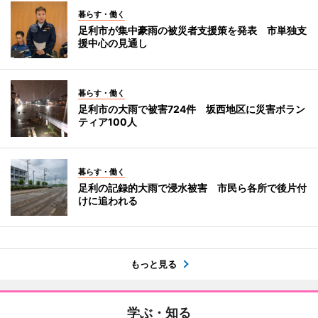
暮らす・働く
足利市が集中豪雨の被災者支援策を発表 市単独支
援中心の見通し
暮らす・働く
足利市の大雨で被害724件 坂西地区に災害ボラン
ティア100人
暮らす・働く
足利の記録的大雨で浸水被害 市民ら各所で後片付
けに追われる
もっと見る
学ぶ・知る