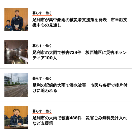
暮らす・働く
足利市が集中豪雨の被災者支援策を発表 市単独支
援中心の見通し
暮らす・働く
足利市の大雨で被害724件 坂西地区に災害ボラン
ティア100人
暮らす・働く
足利の記録的大雨で浸水被害 市民ら各所で後片付
けに追われる
暮らす・働く
足利市の大雨で被害486件 災害ごみ無料受け入れ
など支援策