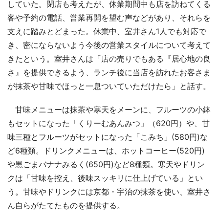
していた。閉店も考えたが、休業期間中も店を訪ねてくる
客や予約の電話、営業再開を望む声などがあり、それらを
支えに踏みとどまった。休業中、室井さん1人でも対応で
き、密にならないよう今後の営業スタイルについて考えて
きたという。室井さんは「店の売りでもある『居心地の良
さ』を提供できるよう、ランチ後に当店を訪れたお客さま
が抹茶や甘味でほっと一息ついていただけたら」と話す。
甘味メニューは抹茶や寒天をメーンに、フルーツの小鉢
もセットになった「くりーむあんみつ」（620円）や、甘
味三種とフルーツがセットになった「こみち」(580円)な
ど6種類。ドリンクメニューは、ホットコーヒー(520円)
や黒ごまバナナみるく(650円)など8種類。寒天やドリン
クは「甘味を控え、後味スッキリに仕上げている」とい
う。甘味やドリンクには京都・宇治の抹茶を使い、室井さ
ん自らがたてたものを提供する。