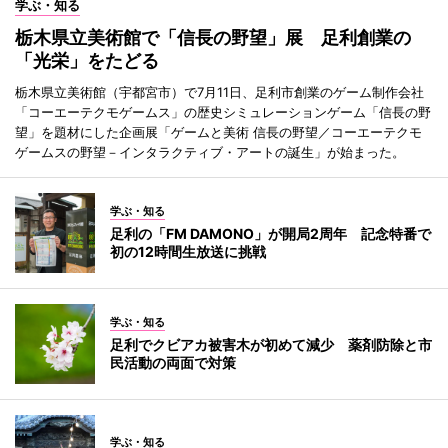
学ぶ・知る
栃木県立美術館で「信長の野望」展 足利創業の
「光栄」をたどる
栃木県立美術館（宇都宮市）で7月11日、足利市創業のゲーム制作会社
「コーエーテクモゲームス」の歴史シミュレーションゲーム「信長の野
望」を題材にした企画展「ゲームと美術 信長の野望／コーエーテクモ
ゲームスの野望－インタラクティブ・アートの誕生」が始まった。
学ぶ・知る
足利の「FM DAMONO」が開局2周年 記念特番で
初の12時間生放送に挑戦
学ぶ・知る
足利でクビアカ被害木が初めて減少 薬剤防除と市
民活動の両面で対策
学ぶ・知る