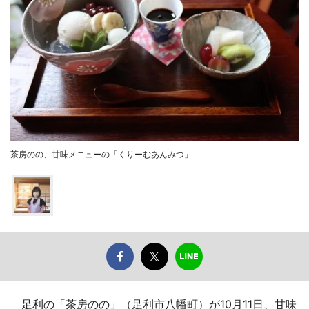
茶房のの、甘味メニューの「くりーむあんみつ」
足利の「茶房のの」（足利市八幡町）が10月11日、甘味