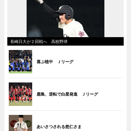
長崎日大が２回戦へ 高校野球
喜ぶ植中 Ｊリーグ
鹿島、逆転で白星発進 Ｊリーグ
あいさつされる悠仁さま