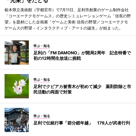
「光栄」をたどる
栃木県立美術館（宇都宮市）で7月11日、足利市創業のゲーム制作会社
「コーエーテクモゲームス」の歴史シミュレーションゲーム「信長の野
望」を題材にした企画展「ゲームと美術 信長の野望／コーエーテクモ
ゲームスの野望－インタラクティブ・アートの誕生」が始まった。
学ぶ・知る
足利の「FM DAMONO」が開局2周年 記念特番で
初の12時間生放送に挑戦
学ぶ・知る
足利でクビアカ被害木が初めて減少 薬剤防除と市
民活動の両面で対策
学ぶ・知る
足利で伝統行事「節分鎧年越」 179人が武者行列