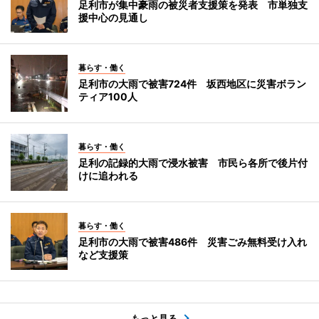
足利市が集中豪雨の被災者支援策を発表 市単独支
援中心の見通し
暮らす・働く
足利市の大雨で被害724件 坂西地区に災害ボラン
ティア100人
暮らす・働く
足利の記録的大雨で浸水被害 市民ら各所で後片付
けに追われる
暮らす・働く
足利市の大雨で被害486件 災害ごみ無料受け入れ
など支援策
もっと見る