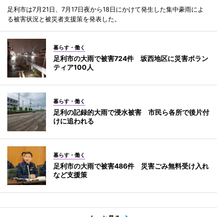
足利市は7月21日、7月17日夜から18日にかけて発生した集中豪雨によ
る被害状況と被災者支援策を発表した。
暮らす・働く
足利市の大雨で被害724件 坂西地区に災害ボラン
ティア100人
暮らす・働く
足利の記録的大雨で浸水被害 市民ら各所で後片付
けに追われる
暮らす・働く
足利市の大雨で被害486件 災害ごみ無料受け入れ
など支援策