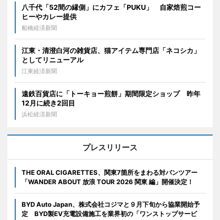
八千代「52間の縁側」にカフェ「PUKU」 自家焙煎コー
ヒーやカレー提供
船橋経済新聞
江東・清澄白河の雑貨店、猫アイテム専門店「ネコシカ」
としてリニューアル
江東経済新聞
遠鉄百貨店に「トーキョー煎餅」期間限定ショップ 昨年
12月に続き2回目
浜松経済新聞
プレスリリース
THE ORAL CIGARETTES、関東7箇所をまわる対バンツアー
「WANDER ABOUT 放浪 TOUR 2026 関東 編」開催決定！
BYD Auto Japan、株式会社コジマと９月下旬から協業開始予
定 BYD製EV充電設備施工を業界初の「ワンストップサービ