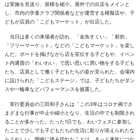
は実施を見送り、規模を縮小。屋外での出店をメインと
し、市内の学童クラブ関係者などが運営する模擬店や、子
どもが店員の「こどもマーケット」が出店した。
当日は多くの来場者が訪れ、「金魚すくい」「射的」
「フリーマーケット」などの「こどもマーケット」を楽し
んだ。ボードを掲げながら店を宣伝する子どもや、イベン
ト内通貨の「わいわい」で思い思いに買い物をする子ども
たち、店員として働く子どもたちの姿が見られた。会場内
に設けられた「こどもステージ」では、子どもたちがダン
スや一輪車などパフォーマンスを披露した。
実行委員会の三田和子さんは「この3年はコロナ禍でさ
まざまな行事が中止や縮小となり、生活の中でも制限され
ることが多かった。たった1日でも、わいフェスに参加し
たことで少しでも子どもたちの生活に彩りが添えられたな
らうれしい。開催に踏み切れたことは、きっと来年につな