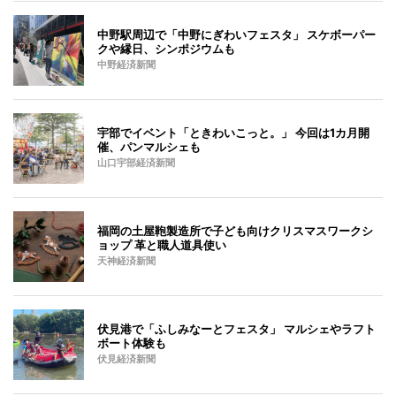
中野駅周辺で「中野にぎわいフェスタ」 スケボーパー
クや縁日、シンポジウムも
中野経済新聞
宇部でイベント「ときわいこっと。」 今回は1カ月開
催、パンマルシェも
山口宇部経済新聞
福岡の土屋鞄製造所で子ども向けクリスマスワークシ
ョップ 革と職人道具使い
天神経済新聞
伏見港で「ふしみなーとフェスタ」 マルシェやラフト
ボート体験も
伏見経済新聞