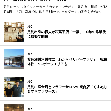
足利のテキスタイルメーカー「ガチャマンラボ」（足利市山川町）が12
月6日、「刀剣乱舞 ONLINE 足利銘仙ショルダー」の販売を始めた。
買う
足利出身の職人が和菓子店「一菓」 9年の修業後
に故郷で開業
買う
渡良瀬川河川敷に「わたらせリバープラザ」 職業
体験、eスポーツエリアも
買う
足利に洋食店とフラワーサロンの複合店「くすぬむ
＆マキフラワーズ」
買う