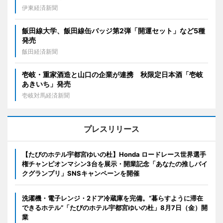
伊東経済新聞
飯田線大学、飯田線缶バッジ第2弾「開運セット」など5種
発売
飯田経済新聞
壱岐・重家酒造と山口の企業が連携 秋限定日本酒「壱岐
あきいち」発売
壱岐対馬経済新聞
プレスリリース
【たびのホテル宇都宮ゆいの杜】Honda ロードレース世界選手
権チャンピオンマシン3台を展示・開業記念「あなたの推しバイ
クグランプリ」SNSキャンペーンを開催
洗濯機・電子レンジ・2ドア冷蔵庫を完備。“暮らすように滞在
できるホテル”「たびのホテル宇都宮ゆいの杜」8月7日（金）開
業