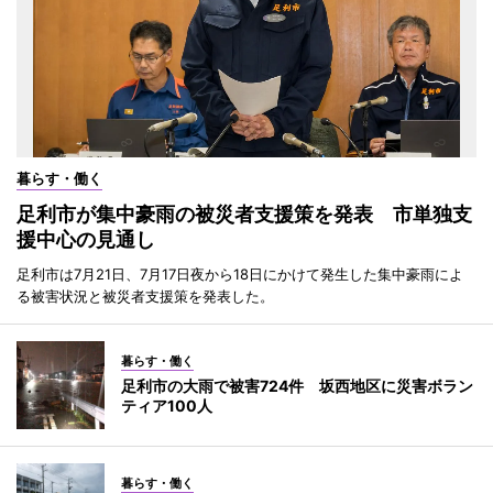
暮らす・働く
足利市が集中豪雨の被災者支援策を発表 市単独支
援中心の見通し
足利市は7月21日、7月17日夜から18日にかけて発生した集中豪雨によ
る被害状況と被災者支援策を発表した。
暮らす・働く
足利市の大雨で被害724件 坂西地区に災害ボラン
ティア100人
暮らす・働く