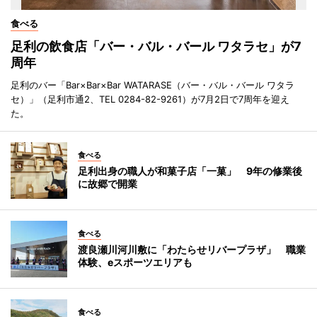
食べる
足利の飲食店「バー・バル・バール ワタラセ」が7
周年
足利のバー「Bar×Bar×Bar WATARASE（バー・バル・バール ワタラ
セ）」（足利市通2、TEL 0284-82-9261）が7月2日で7周年を迎え
た。
食べる
足利出身の職人が和菓子店「一菓」 9年の修業後
に故郷で開業
食べる
渡良瀬川河川敷に「わたらせリバープラザ」 職業
体験、eスポーツエリアも
食べる