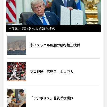
出生地主義制限へ大統領令署名
米イスラエル船舶の航行禁止検討
プロ野球・広島７―１１巨人
「デジポリス」普及呼び掛け