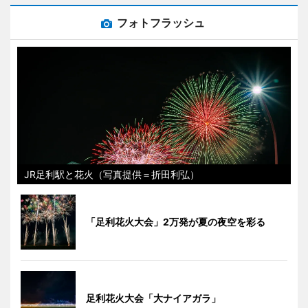
フォトフラッシュ
JR足利駅と花火（写真提供＝折田利弘）
「足利花火大会」2万発が夏の夜空を彩る
足利花火大会「大ナイアガラ」