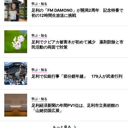
学ぶ・知る
足利の「FM DAMONO」が開局2周年 記念特番で
初の12時間生放送に挑戦
学ぶ・知る
足利でクビアカ被害木が初めて減少 薬剤防除と市
民活動の両面で対策
学ぶ・知る
足利で伝統行事「節分鎧年越」 179人が武者行列
学ぶ・知る
足利経済新聞の年間PV1位は、足利市立美術館の
「山姥切国広展」
もっと見る