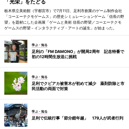
「光栄」をたどる
栃木県立美術館（宇都宮市）で7月11日、足利市創業のゲーム制作会社
「コーエーテクモゲームス」の歴史シミュレーションゲーム「信長の野
望」を題材にした企画展「ゲームと美術 信長の野望／コーエーテクモ
ゲームスの野望－インタラクティブ・アートの誕生」が始まった。
学ぶ・知る
足利の「FM DAMONO」が開局2周年 記念特番で
初の12時間生放送に挑戦
学ぶ・知る
足利でクビアカ被害木が初めて減少 薬剤防除と市
民活動の両面で対策
学ぶ・知る
足利で伝統行事「節分鎧年越」 179人が武者行列