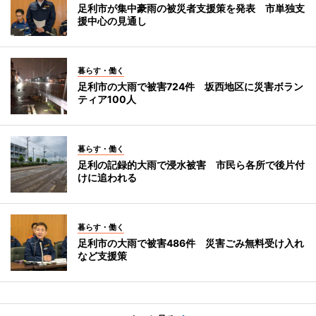
足利市が集中豪雨の被災者支援策を発表 市単独支
援中心の見通し
暮らす・働く
足利市の大雨で被害724件 坂西地区に災害ボラン
ティア100人
暮らす・働く
足利の記録的大雨で浸水被害 市民ら各所で後片付
けに追われる
暮らす・働く
足利市の大雨で被害486件 災害ごみ無料受け入れ
など支援策