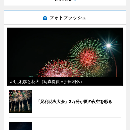
フォトフラッシュ
JR足利駅と花火（写真提供＝折田利弘）
「足利花火大会」2万発が夏の夜空を彩る