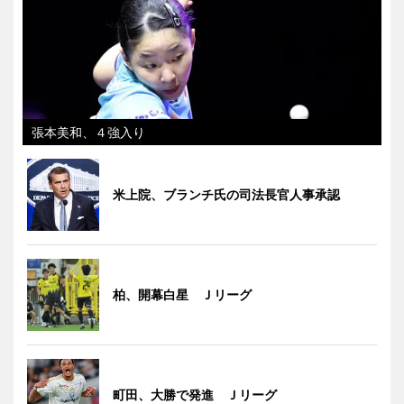
張本美和、４強入り
米上院、ブランチ氏の司法長官人事承認
柏、開幕白星 Ｊリーグ
町田、大勝で発進 Ｊリーグ