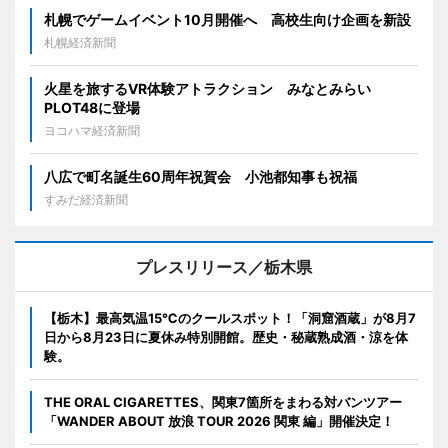
札幌でゲームイベント10月開催へ 高校生向け企画を新設
札幌経済新聞
火星を旅するVR体験アトラクション みなとみらい
PLOT48に登場
ヨコハマ経済新聞
八広で町名誕生60周年祝賀会 小池都知事も祝福
すみだ経済新聞
プレスリリース／栃木県
【栃木】最高気温15℃のクールスポット！「洞窟酒蔵」が8月7
日から8月23日に夏休み特別開館。歴史・秘蔵熟成酒・涼を体
験。
THE ORAL CIGARETTES、関東7箇所をまわる対バンツアー
「WANDER ABOUT 放浪 TOUR 2026 関東 編」開催決定！