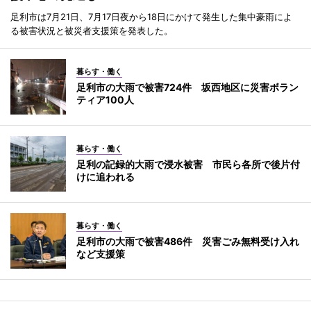
足利市は7月21日、7月17日夜から18日にかけて発生した集中豪雨によ
る被害状況と被災者支援策を発表した。
暮らす・働く
足利市の大雨で被害724件 坂西地区に災害ボラン
ティア100人
暮らす・働く
足利の記録的大雨で浸水被害 市民ら各所で後片付
けに追われる
暮らす・働く
足利市の大雨で被害486件 災害ごみ無料受け入れ
など支援策