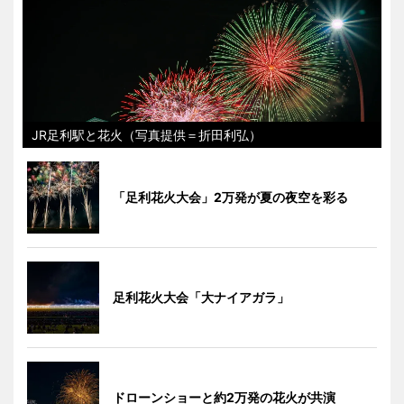
JR足利駅と花火（写真提供＝折田利弘）
「足利花火大会」2万発が夏の夜空を彩る
足利花火大会「大ナイアガラ」
ドローンショーと約2万発の花火が共演