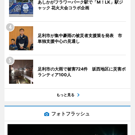
あしかがフラワーパーク駅で「M！LK」駅ジ
ャック 花火大会コラボ企画
足利市が集中豪雨の被災者支援策を発表 市
単独支援中心の見通し
足利市の大雨で被害724件 坂西地区に災害ボ
ランティア100人
もっと見る
フォトフラッシュ