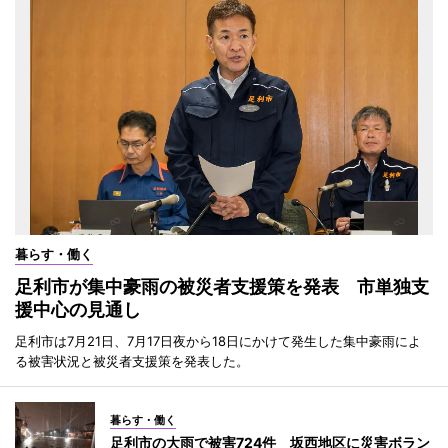
暮らす・働く
足利市が集中豪雨の被災者支援策を発表 市単独支
援中心の見通し
足利市は7月21日、7月17日夜から18日にかけて発生した集中豪雨によ
る被害状況と被災者支援策を発表した。
暮らす・働く
足利市の大雨で被害724件 坂西地区に災害ボラン