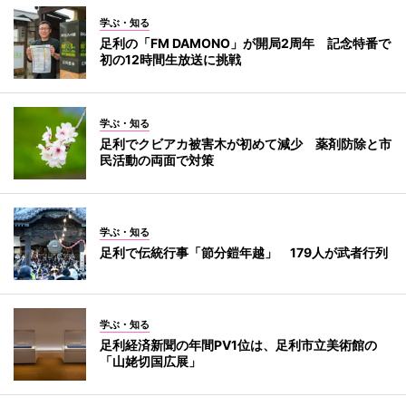
学ぶ・知る
足利の「FM DAMONO」が開局2周年 記念特番で
初の12時間生放送に挑戦
学ぶ・知る
足利でクビアカ被害木が初めて減少 薬剤防除と市
民活動の両面で対策
学ぶ・知る
足利で伝統行事「節分鎧年越」 179人が武者行列
学ぶ・知る
足利経済新聞の年間PV1位は、足利市立美術館の
「山姥切国広展」