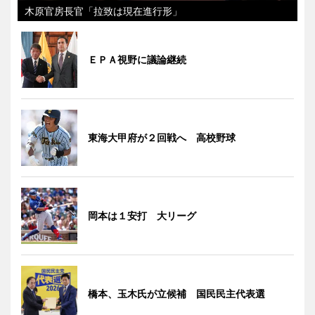
木原官房長官「拉致は現在進行形」
ＥＰＡ視野に議論継続
東海大甲府が２回戦へ 高校野球
岡本は１安打 大リーグ
橋本、玉木氏が立候補 国民民主代表選