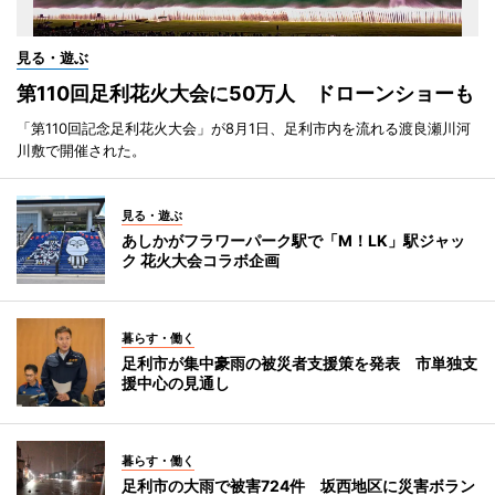
見る・遊ぶ
第110回足利花火大会に50万人 ドローンショーも
「第110回記念足利花火大会」が8月1日、足利市内を流れる渡良瀬川河
川敷で開催された。
見る・遊ぶ
あしかがフラワーパーク駅で「M！LK」駅ジャッ
ク 花火大会コラボ企画
暮らす・働く
足利市が集中豪雨の被災者支援策を発表 市単独支
援中心の見通し
暮らす・働く
足利市の大雨で被害724件 坂西地区に災害ボラン