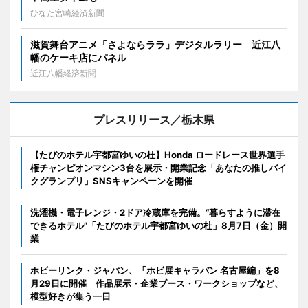
ひなた宮崎経済新聞
滋賀舞台アニメ「さよならララ」デジタルラリー 近江八
幡のケーキ店にパネル
近江八幡経済新聞
プレスリリース／栃木県
【たびのホテル宇都宮ゆいの杜】Honda ロードレース世界選手
権チャンピオンマシン3台を展示・開業記念「あなたの推しバイ
クグランプリ」SNSキャンペーンを開催
洗濯機・電子レンジ・2ドア冷蔵庫を完備。“暮らすように滞在
できるホテル”「たびのホテル宇都宮ゆいの杜」8月7日（金）開
業
ホビーリンク・ジャパン、「ホビ展キャラバン 名古屋編」を8
月29日に開催 作品展示・企業ブース・ワークショップなど、
模型好きが集う一日